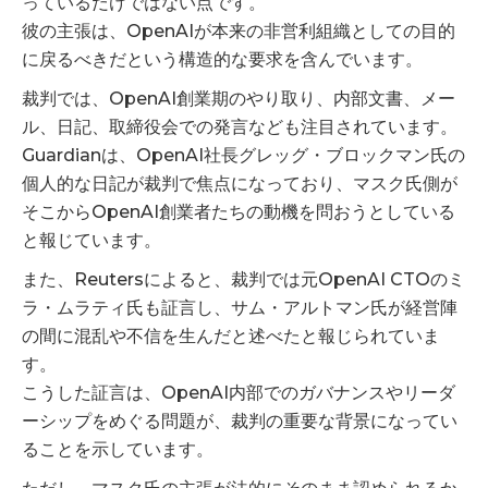
っているだけではない点です。
彼の主張は、OpenAIが本来の非営利組織としての目的
に戻るべきだという構造的な要求を含んでいます。
裁判では、OpenAI創業期のやり取り、内部文書、メー
ル、日記、取締役会での発言なども注目されています。
Guardianは、OpenAI社長グレッグ・ブロックマン氏の
個人的な日記が裁判で焦点になっており、マスク氏側が
そこからOpenAI創業者たちの動機を問おうとしている
と報じています。
また、Reutersによると、裁判では元OpenAI CTOのミ
ラ・ムラティ氏も証言し、サム・アルトマン氏が経営陣
の間に混乱や不信を生んだと述べたと報じられていま
す。
こうした証言は、OpenAI内部でのガバナンスやリーダ
ーシップをめぐる問題が、裁判の重要な背景になってい
ることを示しています。