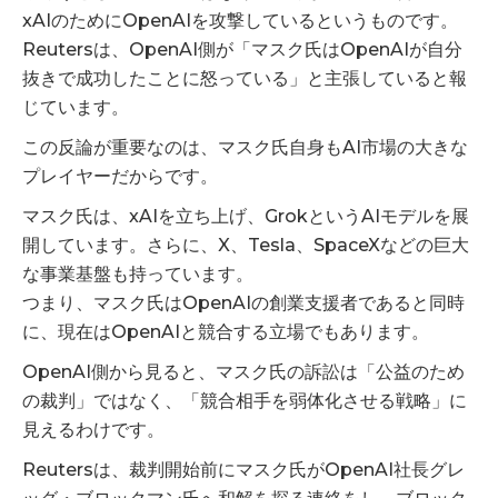
xAIのためにOpenAIを攻撃しているというものです。
Reutersは、OpenAI側が「マスク氏はOpenAIが自分
抜きで成功したことに怒っている」と主張していると報
じています。
この反論が重要なのは、マスク氏自身もAI市場の大きな
プレイヤーだからです。
マスク氏は、xAIを立ち上げ、GrokというAIモデルを展
開しています。さらに、X、Tesla、SpaceXなどの巨大
な事業基盤も持っています。
つまり、マスク氏はOpenAIの創業支援者であると同時
に、現在はOpenAIと競合する立場でもあります。
OpenAI側から見ると、マスク氏の訴訟は「公益のため
の裁判」ではなく、「競合相手を弱体化させる戦略」に
見えるわけです。
Reutersは、裁判開始前にマスク氏がOpenAI社長グレ