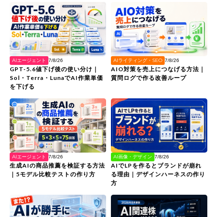
AIエージェント
AIライティング・SEO
7/8/26
7/8/26
GPT-5.6値下げ後の使い分け｜
AIO対策を売上につなげる方法｜
Sol・Terra・LunaでAI作業単価
質問ログで作る改善ループ
を下げる
AIエージェント
AI画像・デザイン
7/8/26
7/8/26
生成AIの商品推薦を検証する方法
AIでLPを作るとブランドが崩れ
｜5モデル比較テストの作り方
る理由｜デザインハーネスの作り
方