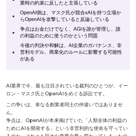
業時の約束に反したと主張している
OpenAI側は、マスク氏が競合xAIを持つ立場か
●
らOpenAIを攻撃していると反論している
争点はお金だけでなく、AGIを誰が管理し、誰
●
の利益のために使うのかという問題
今後の判決や和解は、AI企業のガバナンス、非
営利モデル、商業化のルールに影響する可能性
●
がある
AI業界で今、最も注目されている裁判のひとつが、イー
ロン・マスク氏とOpenAIをめぐる訴訟です。
この争いは、単なる創業者同士の仲違いではありませ
ん。
争点は、OpenAIが本来掲げていた「人類全体の利益の
ためにAIを開発する」という非営利的な使命を守ってい