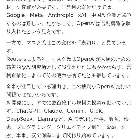
材、研究費が必要です。非営利の寄付だけでは、
Google、Meta、Anthropic、xAI、中国AI企業と競争
するのは難しい。だからこそ、OpenAIは営利構造を取
り入れたという見方です。
一方で、マスク氏はこの変化を「裏切り」と見ていま
す。
Reutersによると、マスク氏はOpenAIが人類のための
慈善的なAI研究所として設立されたにもかかわらず、営
利企業化によってその使命を捨てたと主張しています。
全米が注目している理由は、この裁判がOpenAIだけの
問題ではないからです。
AI開発には、すでに数百億ドル規模の投資が動いていま
す。ChatGPT、Claude、Gemini、Grok、
DeepSeek、Llamaなど、AIモデルは仕事、教育、検
索、プログラミング、クリエイティブ制作、金融、医
療、軍事、安全保障にまで関わり始めています。