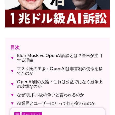
目次
Elon Musk vs OpenAI訴訟とは？全米が注目
▼
する理由
マスク氏の主張：OpenAIは非営利の使命を捨
▼
てたのか
OpenAI側の反論：これは公益ではなく競争上
▼
の攻撃なのか
なぜ1兆ドル級の争いと言われるのか
▼
AI業界とユーザーにとって何が変わるのか
▼
チャットボット
PR