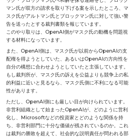
ッグ・ブロックマン氏へ和解を探る連絡をし、ブロック
マン氏が双方の請求を取り下げる案を示したところ、マ
スク氏がアルトマン氏とブロックマン氏に対して強い警
告を送ったとする裁判書類を報じています。
このやり取りは、OpenAI側がマスク氏の動機を問題視
する材料になっています。
また、OpenAI側は、マスク氏が以前からOpenAIの支
配権を得ようとしていた、あるいはOpenAIの方向性を
自分の構想に合わせようとしていたと主張しています。
もし裁判所が、マスク氏の訴えを公益よりも競争上の私
的利益に近いと見るなら、マスク氏側に不利になる可能
性があります。
ただし、OpenAI側にも厳しい目が向けられています。
非営利組織として始まったOpenAIが、どのように営利
化し、Microsoftなどの投資家とどのような関係を持
ち、非営利部門に十分な価値が残されているのか。これ
は裁判の勝敗を超えて、社会的な説明責任が問われる部