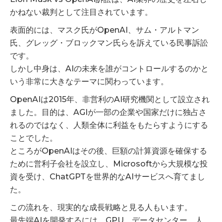
かねない裁判として注目されています。
表面的には、マスク氏がOpenAI、サム・アルトマン
氏、グレッグ・ブロックマン氏らを訴えている民事訴訟
です。
しかし中身は、AIの未来を誰がコントロールするのかと
いう非常に大きなテーマに関わっています。
OpenAIは2015年、非営利のAI研究機関として設立され
ました。目的は、AGIが一部の企業や国家だけに独占さ
れるのではなく、人類全体に利益をもたらすようにする
ことでした。
ところがOpenAIはその後、巨額の計算資源を確保する
ために営利子会社を設立し、Microsoftから大規模な投
資を受け、ChatGPTを世界的なAIサービスへ育てまし
た。
この流れを、現実的な成長戦略と見る人もいます。
最先端AIを開発するには、GPU、データセンター、人