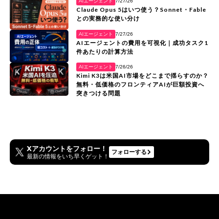
AIエージェント
7/27/26
Claude Opus 5はいつ使う？Sonnet・Fable
との実務的な使い分け
AIエージェント
7/27/26
AIエージェントの費用を可視化｜成功タスク1
件あたりの計算方法
AIエージェント
7/26/26
Kimi K3は米国AI市場をどこまで揺らすのか？
無料・低価格のフロンティアAIが巨額投資へ
突きつける問題
Xアカウントをフォロー！
フォローする
最新の情報をいち早くゲット！