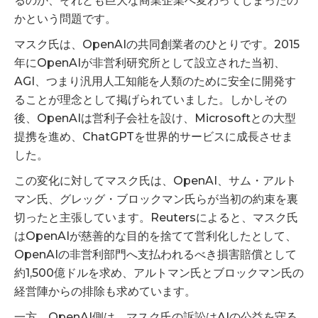
るのか、それとも巨大な商業企業へ変わってしまったの
かという問題です。
マスク氏は、OpenAIの共同創業者のひとりです。2015
年にOpenAIが非営利研究所として設立された当初、
AGI、つまり汎用人工知能を人類のために安全に開発す
ることが理念として掲げられていました。しかしその
後、OpenAIは営利子会社を設け、Microsoftとの大型
提携を進め、ChatGPTを世界的サービスに成長させま
した。
この変化に対してマスク氏は、OpenAI、サム・アルト
マン氏、グレッグ・ブロックマン氏らが当初の約束を裏
切ったと主張しています。Reutersによると、マスク氏
はOpenAIが慈善的な目的を捨てて営利化したとして、
OpenAIの非営利部門へ支払われるべき損害賠償として
約1,500億ドルを求め、アルトマン氏とブロックマン氏の
経営陣からの排除も求めています。
一方、OpenAI側は、マスク氏の訴訟はAIの公益を守る