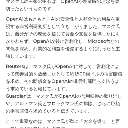
マスク氏の主張の中心は、OpenAIが創業時の理念を裏
切ったというものです。
OpenAIはもともと、AIの安全性と人類全体の利益を重
視する非営利研究所として立ち上がりました。マスク氏
は、自分がその理念を信じて資金や支援を提供したにも
かかわらず、OpenAIが後に営利化し、Microsoftとの
関係を深め、商業的な利益を優先するようになったと主
張しています。
Reutersは、マスク氏がOpenAIに対して、営利化によ
って慈善目的を放棄したとして約1,500億ドルの損害賠償
を求め、その賠償金をOpenAIの非営利部門へ支払うよ
う求めていると報じています。
Guardianは、マスク氏がOpenAIの営利転換の取り消し
や、アルトマン氏とブロックマン氏の排除、さらに巨額
の損害賠償を求めていると伝えています。
ここで重要なのは、マスク氏が単に「お金を返せ」と言