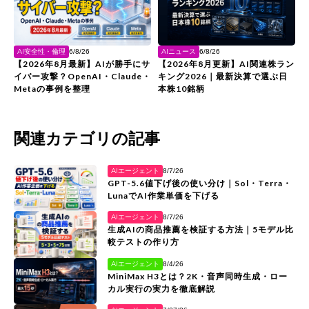
AI安全性・倫理
AIニュース
6/8/26
6/8/26
【2026年8月最新】AIが勝手にサ
【2026年8月更新】AI関連株ラン
イバー攻撃？OpenAI・Claude・
キング2026｜最新決算で選ぶ日
Metaの事例を整理
本株10銘柄
関連カテゴリの記事
AIエージェント
8/7/26
GPT-5.6値下げ後の使い分け｜Sol・Terra・
LunaでAI作業単価を下げる
AIエージェント
8/7/26
生成AIの商品推薦を検証する方法｜5モデル比
較テストの作り方
AIエージェント
8/4/26
MiniMax H3とは？2K・音声同時生成・ロー
カル実行の実力を徹底解説