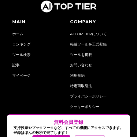
MAIN
COMPANY
ホーム
AI TOP TIERについて
ランキング
掲載ツールを正式登録
ツール検索
ツールを掲載
記事
お問い合わせ
マイページ
利用規約
特定商取引法
プライバシーポリシー
クッキーポリシー
‍無料会員登録
follow us on:
支持投票やブックマークなど、すべての機能にアクセスできます。
登録はほんの数秒で完了します！