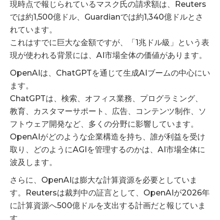
現時点で報じられているマスク氏の請求額は、Reuters
では約1,500億ドル、Guardianでは約1,340億ドルとさ
れています。
これはすでに巨大な金額ですが、「1兆ドル級」という表
現が使われる背景には、AI市場全体の価値があります。
OpenAIは、ChatGPTを通じて生成AIブームの中心にい
ます。
ChatGPTは、検索、オフィス業務、プログラミング、
教育、カスタマーサポート、広告、コンテンツ制作、ソ
フトウェア開発など、多くの分野に影響しています。
OpenAIがどのような企業構造を持ち、誰が利益を受け
取り、どのようにAGIを管理するのかは、AI市場全体に
波及します。
さらに、OpenAIは膨大な計算資源を必要としていま
す。Reutersは裁判中の証言として、OpenAIが2026年
に計算資源へ500億ドルを支出する計画だと報じていま
す。