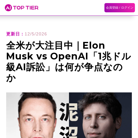
会員登録 / ログイン
ホーム
ランキング
カテゴリ
記事
更新日：
12/5/2026
全米が大注目中｜Elon
Musk vs OpenAI「1兆ドル
級AI訴訟」は何が争点なの
か