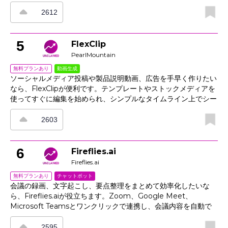
ストしたうえで、スケジュール実行やイベント実行に対応できま
す。HTTP、Webhook、データベースも定型コードなしで接続
2612
でき、ログ、再試行、アラートによって自動化の安定運用を支え
ます。さらに、バージョン管理と変数でステージング環境と本番
環境を分けられるため、変更時のリリースも予測しやすくなりま
5
FlexClip
す。読みやすい図はそのままドキュメントとして活用でき、レビ
PearlMountain
ューや監査もスムーズです。
動画生成
無料プランあり
ソーシャルメディア投稿や製品説明動画、広告を手早く作りたい
なら、FlexClipが便利です。テンプレートやストックメディアを
使ってすぐに編集を始められ、シンプルなタイムライン上でシー
ン、キャプション、音楽を追加できます。自動字幕、トリミン
グ、アスペクト比プリセットにも対応しており、各プラットフォ
2603
ーム向けの書き出しもスムーズです。さらに、ブランドキットで
フォントやロゴの統一感を保ちながら、チームでプロフェッショ
ナルな動画を効率よく制作できます。画面録画と音声録画も備え
6
Fireflies.ai
ているため、デモやチュートリアルの作成にも活用できます。
Fireflies.ai
チャットボット
無料プランあり
会議の録画、文字起こし、要点整理をまとめて効率化したいな
ら、Fireflies.aiが役立ちます。Zoom、Google Meet、
Microsoft Teamsとワンクリックで連携し、会議内容を自動で
記録して、ハイライトやアクションアイテムを含む検索可能なメ
モを作成します。さらに、サマリーをCRMやドキュメントに同
2595