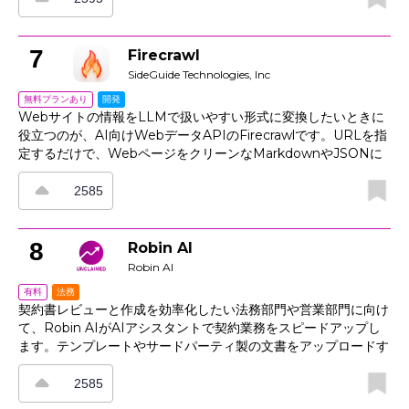
期できるため、部門横断の情報共有やタスク管理もスムーズで
す。プレイリスト機能を使えば、コーチング、調査、オンボーデ
ィング向けの音声スニペットも整理できます。同意プロンプト、
7
Firecrawl
共有コントロール、保持設定も備え、プライバシーに配慮したコ
SideGuide Technologies, Inc
ラボレーションを支援します。
開発
無料プランあり
Webサイトの情報をLLMで扱いやすい形式に変換したいときに
役立つのが、AI向けWebデータAPIのFirecrawlです。URLを指
定するだけで、WebページをクリーンなMarkdownやJSONに
変換し、必要に応じてスクリーンショットも取得できます。 サ
イト全体のクロールにも対応しており、すべてのサブページをま
2585
とめて取得可能です。さらに、検索結果とページ本文を取得する
検索機能、URLを一覧化するマップ機能、AIで項目を構造化す
る抽出機能も備えています。 Python、Node、HTTPからシン
8
Robin AI
プルに呼び出せるほか、エージェントフレームワーク向けの
Robin AI
MCPサーバーも用意されています。JavaScriptを多用したペー
法務
有料
ジやPDF、レート制限、ブロッカーへの対応も含め、プロキシ
契約書レビューと作成を効率化したい法務部門や営業部門に向け
やヘッドレスブラウザのスクリプトなしでWebデータ収集を進
て、Robin AIがAIアシスタントで契約業務をスピードアップし
められます。
ます。テンプレートやサードパーティ製の文書をアップロードす
ると、プレイブックに基づく修正指示を取得でき、ポリシーに沿
った明確な条項も生成できます。条項ライブラリ、定義、代替条
2585
項を活用することで、契約条件の一貫性も保ちやすくなります。