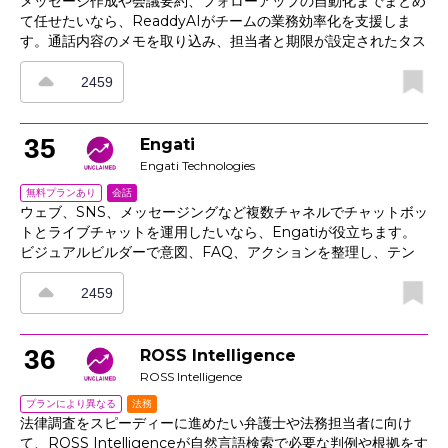
メッセージ作成や会議要約、フォローアップの自動化までまとめ
て任せたいなら、ReaddyAIがチームの業務効率化を支援しま
す。通話内容のメモを取り込み、担当者と期限が設定されたタス
クを検出して、メール・チャット・トラッカーへの更新を自動送
信。さらに、テンプレートを使えばトーンや用語をそろえやす
2459
く、ドキュメント検索やスニペット再利用、承認機能によって、
ツールやタイムゾーンが異なる環境でも、洗練された返信やステ
ータスノートをスムーズに作成・共有できます。
35
Engati
Engati Technologies
会話
無料プランあり
ウェブ、SNS、メッセージングなど複数チャネルでチャットボッ
トとライブチャットを運用したいなら、Engatiが役立ちます。
ビジュアルビルダーで意図、FAQ、アクションを整理し、テン
プレートでよくあるユーザー体験を効率よく構築できます。公開
前のテストで問題点を確認でき、連携機能を使えばアカウント情
2459
報や注文データを取得して、より個別対応しやすくなります。さ
らに、必要に応じて有人対応へスムーズに引き継げるほか、会話
履歴も保持されます。分析機能では不足しているポイントを把握
36
ROSS Intelligence
できるため、フローやコンテンツ、プロンプトをデータに基づい
ROSS Intelligence
て改善できます。
法務
プランにより異なる
法律調査をスピーディーに進めたい弁護士や法務担当者に向け
て、ROSS Intelligenceが自然言語検索で必要な判例や根拠をす