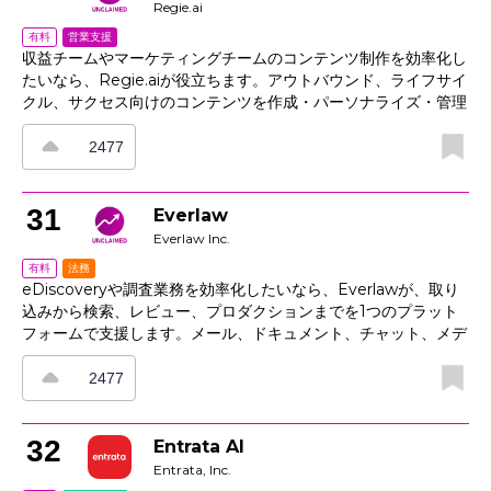
けられます。
Regie.ai
営業支援
有料
収益チームやマーケティングチームのコンテンツ制作を効率化し
たいなら、Regie.aiが役立ちます。アウトバウンド、ライフサイ
クル、サクセス向けのコンテンツを作成・パーソナライズ・管理
でき、ブランドボイスとターゲットセグメントに合わせたAI搭載
のシーケンス、ブリーフ、ワンページ資料を作成できます。
2477
CRMやインテントデータからシグナルを抽出し、ペルソナ、業
界、ユースケースに応じてメッセージを最適化。さらに、コラボ
レーション、承認、パフォーマンスフィードバックの機能でチー
31
Everlaw
ム間の連携を強化します。テンプレートとガイドラインを活用す
Everlaw Inc.
ることで営業担当者は素早く作業でき、リーダーは品質の一貫性
法務
有料
を確認しやすくなります。レビュー時間の短縮と、キャンペーン
eDiscoveryや調査業務を効率化したいなら、Everlawが、取り
全体を通じた成果向上に貢献します。
込みから検索、レビュー、プロダクションまでを1つのプラット
フォームで支援します。メール、ドキュメント、チャット、メデ
ィアをまとめて扱い、重複排除、スレッド化、OCR、例外レポ
ート機能で証拠整理をスムーズに進められます。さらに、強力な
2477
クエリとビジュアル機能で関連パターンを把握し、予測コーディ
ングでレビュー作業を高速化。ストーリー構築機能では事実をタ
イムラインとして整理でき、申し立てや裁判の準備にも役立ちま
32
Entrata AI
す。プロダクションツールにより、ロードファイル、ログ、エク
Entrata, Inc.
スポートを法的に有効な形で整えられます。