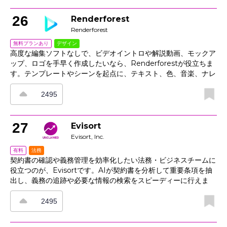
できるため、より自然でリアルな仕上がりに近づけられます。
広告、店舗、メール向けの画像やバリエーションを出力でき、撮
26
Renderforest
影の手間をかけずにブランドのビジュアル制作を進めたいチーム
Renderforest
や、予算が限られた現場にも役立ちます。
デザイン
無料プランあり
高度な編集ソフトなしで、ビデオイントロや解説動画、モックア
ップ、ロゴを手早く作成したいなら、Renderforestが役立ちま
す。テンプレートやシーンを起点に、テキスト、色、音楽、ナレ
ーションを自由に調整でき、映像や製品写真をアップロードして
ブランドに合うバリエーションも数分で作成できます。ブランド
2495
キットでフォントやカラーパレットを統一できるため、ソーシャ
ルメディア投稿、広告、プレゼンテーションまで、デザインの一
貫性を保ちながら制作を進められます。
27
Evisort
Evisort, Inc.
法務
有料
契約書の確認や義務管理を効率化したい法務・ビジネスチームに
役立つのが、Evisortです。AIが契約書を分析して重要条項を抽
出し、義務の追跡や必要な情報の検索をスピーディーに行えま
す。 一元化されたリポジトリで契約書の版管理や検索ができ、
ダッシュボードではリスクや更新日も確認可能です。さらに、プ
2495
レイブックと条項ライブラリでレビューを標準化し、受付、電子
署名、ストレージまで統合できるため、承認プロセスの手作業を