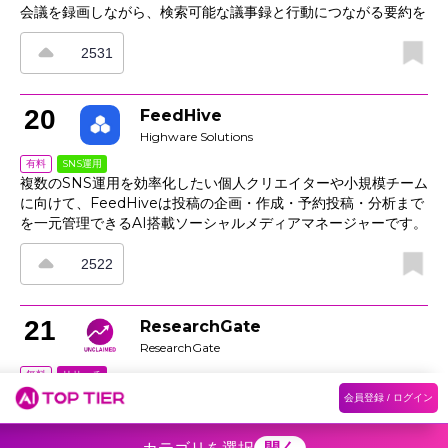
会議を録画しながら、検索可能な議事録と行動につながる要約を
自動でまとめます。重要な場面はハイライト機能でリアルタイム
に残せるほか、メモはドキュメントやチケットと同期され、タイ
2531
ムスタンプ付きリンクも表示されます。さらに、同意プロンプ
ト、編集機能、アクセス制御により、地域を問わず責任ある利用
をサポート。コレクション機能を使えば、アカウントやプロジェ
20
FeedHive
クトごとに通話を整理でき、会議の傾向や決定事項を把握しやす
Highware Solutions
くなります。
SNS運用
有料
複数のSNS運用を効率化したい個人クリエイターや小規模チーム
に向けて、FeedHiveは投稿の企画・作成・予約投稿・分析まで
を一元管理できるAI搭載ソーシャルメディアマネージャーです。
AIによる下書き作成に加え、コンテンツをスレッドやカルーセル
へ再利用したり、チャンネルごとにキャプションを自動調整した
2522
りできます。カレンダービューやキュー、最適な投稿時間の提案
で投稿ペースを整えやすく、コラボレーションや承認機能によっ
てブランドイメージの管理にも役立ちます。さらに、クリック数
21
ResearchGate
や成長率を投稿ごとに確認できる分析機能も備え、1つのプラッ
ResearchGate
トフォームから一貫したマルチプラットフォーム配信を実現しま
リサーチ
無料
す。
論文の共有、研究者同士のつながりづくり、共同研究の相手探し
会員登録 / ログイン
ホーム
ランキング
カテゴリ
記事
を一度に進めたいなら、ResearchGateが役立ちます。出版物や
プレプリントのアップロード、全文リクエスト、トピックのフォ