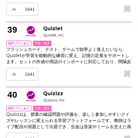
画、設計、コーディング、デプロイまで進められるエージェント
型プラットフォームです。成果物を説明するだけで専門のエージ
2441
ェントが作業を担い、ツール連携やタスクの振り分け、結果の記
録までまとめて行えます。ガバナンス、可視性、再現可能なプレ
イブックを1つのワークスペースに集約できるため、チームで協
39
Quizlet
力しながらプロトタイプや実製品を効率よくリリースできます。
Quizlet, Inc.
明確なログとエクスポート機能も備えており、手順や結果をレビ
学習・教育
無料プランあり
ュー担当者向けに整理して残せます。
フラッシュカード、テスト、ゲームで効率よく覚えたいなら、
Quizletが学習を能動的な練習に変え、記憶の定着をサポートし
ます。セットの作成や用語のインポートに対応しており、間隔反
復学習、書き込みモード、進捗に応じて調整される練習テストで
無理なく学習を進められます。画像・図・音声を使った学習で理
2441
解を深められるほか、クラスツールを使えばセットの割り当てや
学習状況の追跡も可能です。学習リマインダーやモバイルアクセ
ス、共同学習機能も備え、学習者の定着と教師の進捗把握を支え
40
Quizizz
ます。
Quizizz, Inc.
学習・教育
無料プランあり
Quizizzは、授業の確認問題や評価を、楽しく参加しやすいクイ
ズやレッスンに変えられる学習プラットフォームです。教師はラ
イブ配信や宿題として出題でき、生徒は音楽やミームを交えた画
面で、あらゆるデバイスから自分のペースで解答できます。項目