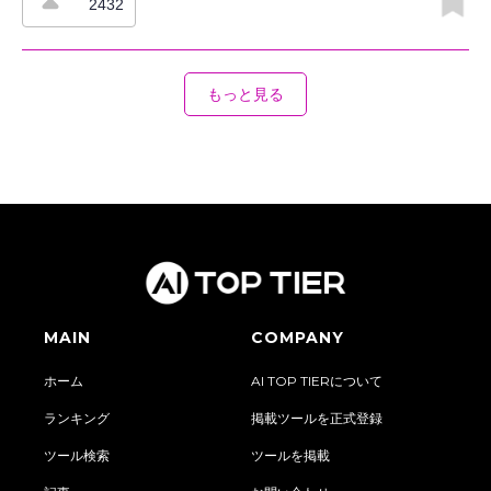
バンク、標準タグ、複数の質問タイプが授業づくりを支援し、レ
2432
ポートでは標準ごとの正答率や成長度を確認できます。さらに、
生徒名簿の管理や成績の同期にも対応しており、安全対策とアク
セシビリティ機能を備えた学校向けのオンラインクイズ・評価ツ
ールとして活用できます。
もっと見る
MAIN
COMPANY
ホーム
AI TOP TIERについて
ランキング
掲載ツールを正式登録
ツール検索
ツールを掲載