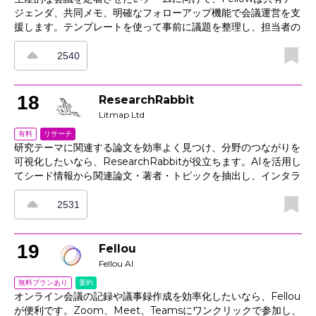
ジェンダ、共同メモ、明確なフォローアップ機能で会議運営を支
援します。テンプレートを使って事前に議題を整理し、担当者の
割り当てや各項目の時間設定も可能です。会議中は決定事項やタ
スクをその場で記録でき、終了後はアクションアイテムをプロジ
2540
ェクトツールやカレンダーへ同期できます。さらに分析機能で会
議時間の使い方を可視化し、組織全体の会議改善にも役立ちま
す。連携機能により、コピー＆ペーストに頼らず運用の一貫性を
18
ResearchRabbit
保てるのも特長です。
Litmap Ltd
リサーチ
有料
研究テーマに関連する論文を効率よく見つけ、分野のつながりを
可視化したいなら、ResearchRabbitが役立ちます。AIを活用し
てシード情報から関連論文・著者・トピックを抽出し、インタラ
クティブな引用マップや共引用マップで研究の流れや著者ネット
ワークを直感的に把握できます。コレクションの作成、メモの追
2531
加、共同研究者との共有、アラート設定による新着論文の追跡に
も対応。さらにディープディスカバリー機能では、要約や全文を
横断的に確認し、キーワード検索では見つけにくい発見も探し出
19
Fellou
せます。学生や研究者の文献調査、先行研究の把握、研究テーマ
Fellou AI
の探索を支援する文献発見・マッピングツールです。
要約
無料プランあり
オンライン会議の記録や議事録作成を効率化したいなら、Fellou
が便利です。Zoom、Meet、Teamsにワンクリックで参加し、