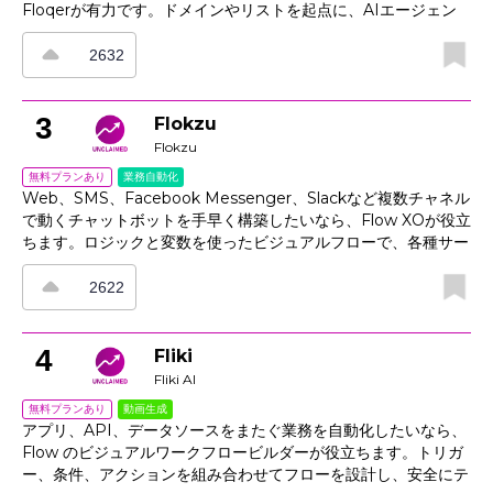
Floqerが有力です。ドメインやリストを起点に、AIエージェン
トが人物・企業の特定、企業情報や連絡先情報の補完、引用情報
付きの関連性要約まで実行し、GTM（Go-to-Market）活動を支
2632
援します。さらに、意図に基づくシグナルとルールで見込み客を
適切な戦略へ振り分け、常に最新の状態でリストを管理。タブ移
動やスプレッドシート作業、場当たり的なスクレイピングに頼ら
3
Flokzu
ず、質の高いパイプライン構築を進められます。
Flokzu
業務自動化
無料プランあり
Web、SMS、Facebook Messenger、Slackなど複数チャネル
で動くチャットボットを手早く構築したいなら、Flow XOが役立
ちます。ロジックと変数を使ったビジュアルフローで、各種サー
ビスと連携しながらデータ取得やチケット作成を自動化できま
す。ライブチャットでは人間が自然に引き継げるほか、会話ログ
2622
のトランスクリプトを記録してコーチングや品質改善に活用でき
ます。さらにアナリティクスで離脱ポイントを把握し、リリース
ごとのユーザー体験向上にもつなげられます。集中管理されたロ
4
Fliki
ジックにより、プラットフォームごとの再構築を減らし、運用と
Fliki AI
拡張の手間も抑えやすいのが特長です。
動画生成
無料プランあり
アプリ、API、データソースをまたぐ業務を自動化したいなら、
Flow のビジュアルワークフロービルダーが役立ちます。トリガ
ー、条件、アクションを組み合わせてフローを設計し、安全にテ