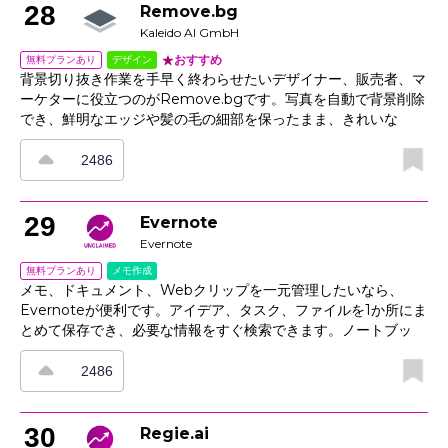
減らし、予測しやすく監査にも対応しやすいワークフローを実現
28
Remove.bg
します。
Kaleido AI GmbH
おすすめ
デザイン
無料プランあり
背景切り抜き作業を手早く終わらせたいデザイナー、販売者、マ
ーケターに役立つのがRemove.bgです。写真を自動で背景削除
でき、鮮明なエッジや髪の毛の細部を保ったまま、きれいな
PNG画像や透明背景、カスタム背景の画像を作成できます。ア
ップロードやAPIで使えるほか、一括処理ツールはカタログ画像
2486
やポートレート写真にも対応。さらに、マーケットプレイスや広
告向けのサイズ変更、デザインアプリやeコマース向けプラグイ
ンによるワークフローの効率化も可能です。面倒なマスキング作
29
Evernote
業を減らし、チャネル全体でビジュアルの統一感を保ちたい場面
Evernote
に適しています。
メモ作成
無料プランあり
メモ、ドキュメント、Webクリップを一元管理したいなら、
Evernoteが便利です。アイデア、タスク、ファイルを1か所にま
とめて保存でき、必要な情報をすぐ検索できます。ノートブッ
ク、タグ、フィルターで整理し、テキスト認識機能を使えば
PDFや画像内の文字も扱えます。共同作業者との共有やデバイ
2486
ス間の同期にも対応し、メモを追跡可能なToDoリストに変換す
ることも可能です。テンプレートで繰り返し作業を効率化でき、
スマート検索を使えば、締め切りが近い保存ページも素早く見つ
30
Regie.ai