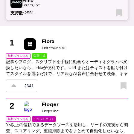
Fimo
Strapi, Inc
支持数:
2561
1
Flora
Florafauna AI
動画生成
無料プランあり
記事やブログ、スクリプトを手軽に動画やオーディオグラムへ変
換したいなら、Flikiが便利です。URLまたはテキストを貼り付け
てスタイルを選ぶだけで、リアルなAI音声に合わせて映像、キャ
プション、タイミングを自動で調整できます。ストック映像・画
像・音楽で不足分もすばやく補え、ブランドプリセットを使えば
2641
フォントや色をチャネル全体で統一可能です。主要プラットフォ
ーム向けに最適化されたサイズで書き出せるため、専用の編集ソ
フトがなくても効率よくコンテンツを公開できます。さらに、マ
2
Floqer
ルチボイスの対話作成やシンプルなシーン操作にも対応してお
Floqer Inc.
り、編集に不慣れな人でも扱いやすいのが特長です。
チャットボット
無料プランあり
75以上の信頼できるデータソースを活用し、リードの充実から調
査、スコアリング、重複排除までをまとめて自動化したいなら、