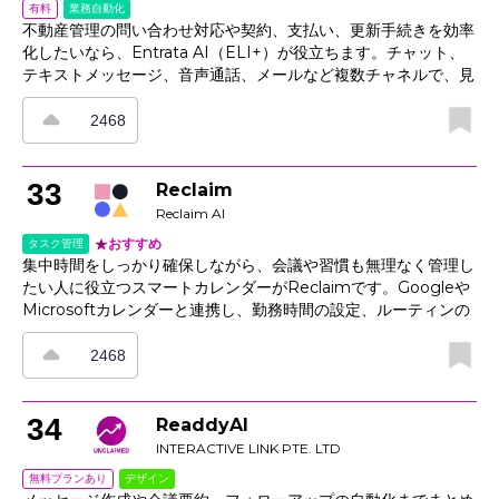
業務自動化
有料
不動産管理の問い合わせ対応や契約、支払い、更新手続きを効率
化したいなら、Entrata AI（ELI+）が役立ちます。チャット、
テキストメッセージ、音声通話、メールなど複数チャネルで、見
込み客の選別、質問対応、内覧予約、初回接触から契約締結まで
の情報管理を一貫して支援します。さらに、支払いAIが入居者に
2468
期日通りの支払いを促し、更新ツールが最適なタイミングでオフ
ァーや次の手順を案内します。Entrataのプラットフォームとデ
ータレイヤーに統合されており、入居者対応を個別最適化しなが
33
Reclaim
ら、純営業利益（NOI）の向上にもつなげます。
Reclaim AI
おすすめ
タスク管理
集中時間をしっかり確保しながら、会議や習慣も無理なく管理し
たい人に役立つスマートカレンダーがReclaimです。Googleや
Microsoftカレンダーと連携し、勤務時間の設定、ルーティンの
登録、執筆やコードレビュー、ワークアウトなどのタスクに合わ
せた柔軟なスケジュール管理ができます。 Reclaimのアシスタ
2468
ントは、優先度と締め切りをもとに時間を自動でブロックし、予
定が重なった場合も調整を行います。共有スケジュールリンクや
バッファ機能によって予定変更の手間を減らし、分析機能で時間
34
ReaddyAI
の使い方を把握できるため、チームの計画改善にも役立ちます。
INTERACTIVE LINK PTE. LTD
デザイン
無料プランあり