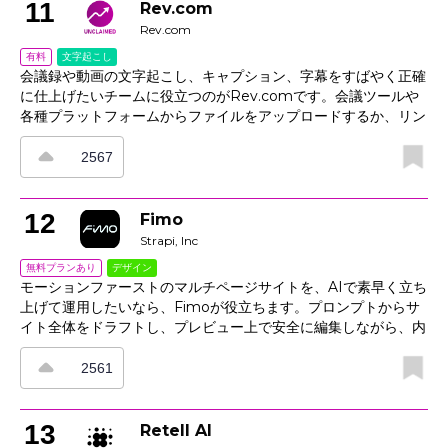
確認できるダッシュボードや、構成のずれを早期に見つけて修正
11
Rev.com
案と理由を示すプロジェクト比較機能も搭載し、チームの安定し
Rev.com
たリリースを支援します。
文字起こし
有料
会議録や動画の文字起こし、キャプション、字幕をすばやく正確
に仕上げたいチームに役立つのがRev.comです。会議ツールや
各種プラットフォームからファイルをアップロードするか、リン
クを貼り付けるだけで利用でき、人間による作業、AI、または両
者を組み合わせたワークフローを選べます。話者ラベル、タイム
2567
スタンプ、用語集にも対応しており、内容の正確さを保ちながら
アクセシブルなメディアを公開できます。さらに、編集者や
CMSへの連携により、コピー＆ペーストの手間を減らし、公開
12
Fimo
までの流れをスムーズに進められます。
Strapi, Inc
デザイン
無料プランあり
モーションファーストのマルチページサイトを、AIで素早く立ち
上げて運用したいなら、Fimoが役立ちます。プロンプトからサ
イト全体をドラフトし、プレビュー上で安全に編集しながら、内
蔵CMSでコンテンツを更新、アセットでメディアを管理し、必
要に応じてコードの微調整まで行えます。さらに、リアルタイム
2561
コラボレーションで編集内容をチームに即時共有でき、公開機能
を使えば変更を1分以内に反映可能です。ビジュアル編集、コン
テンツ管理、ホスティングをひとつにまとめているため、分断さ
13
Retell AI
れたツールを行き来することなく、洗練されたWebサイトを効