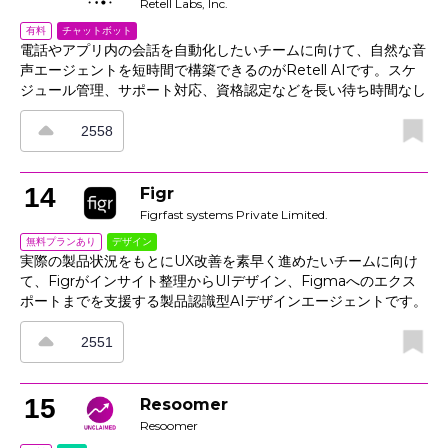
Retell Labs, Inc.
率よく公開・運用できます。
チャットボット
有料
電話やアプリ内の会話を自動化したいチームに向けて、自然な音
声エージェントを短時間で構築できるのがRetell AIです。スケ
ジュール管理、サポート対応、資格認定などを長い待ち時間なし
で進められ、設計フローではインテントとメモリを使ってCRM
やスケジューラーと連携し、状況に応じて人間へ引き継げます。
2558
ストリーミング遅延により会話の受け答えも自然で、分析機能で
成果や異議を把握しながらスクリプトの改善が可能です。さらに
ガードレールによって、トーン、コンプライアンス、データプラ
14
Figr
イバシーを地域を問わず管理できます。
Figrfast systems Private Limited.
デザイン
無料プランあり
実際の製品状況をもとにUX改善を素早く進めたいチームに向け
て、Figrがインサイト整理からUIデザイン、Figmaへのエクス
ポートまでを支援する製品認識型AIデザインエージェントです。
スクリーンショット、Figmaファイル、録画、Webキャプチ
ャ、製品ドキュメント、分析CSV、ライブ製品クロールなど、さ
2551
まざまな形式で製品情報を読み取り、UXインサイト、ユーザー
フロー、PRD、エッジケース、テストケースを生成します。レ
イヤー構造を保ったままFigmaに書き出せるため、チームはそ
15
Resoomer
のまま改良作業とリリース準備を進められます。さらに、ルール
Resoomer
とメモリー機能により、リリースやチームをまたいでも提案の一