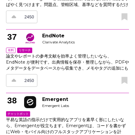
ばやく見つけます。問題点、管轄区域、基準などを質問するだけ
で、引用付きの関連箇所がランキング形式で表示され、裁判所・
日付・処理方法などの条件で絞り込みも可能です。さらに、簡潔
2450
な分析機能で根拠の弱い判例を見極め、より説得力のある代替案
の検討を支援します。アラート、履歴、エクスポート機能も備え
ており、チームで主張を整理しながら、パートナー、クライアン
37
EndNote
ト、裁判所向けの論点を明確に文書化できます。
Clarivate Analytics
リサーチ
有料
論文やレポートの参考文献を効率よく管理したいなら、
EndNote が便利です。出典情報を保存・整理しながら、PDFや
メタデータをデータベースから収集でき、メモやタグの追加にも
対応しています。 さらに、ライブラリを共同作業者と共有して
バージョンを同期できるため、研究チームでの文献管理にも役立
2450
ちます。「Cite While You Write」機能を使えば、エディタ上
で引用文献や参考文献リストをジャーナル掲載向けのスタイルで
そのまま挿入可能です。PDFへの注釈機能や全文検索機能も備
38
Emergent
えており、保存した記事を実用的な文献ライブラリとして活用で
Emergent Labs
きます。
チャットボット
平易な英語の指示だけで実用的なアプリを素早く形にしたいな
ら、Emergentが役立ちます。Emergentは、コードを書かず
にWeb・モバイル向けのフルスタックアプリケーションを計