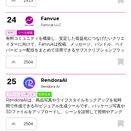
スタンプ付きのメモはCRMやドキュメントと同期されるため、
2513
フォローアップの抜け漏れを防げます。クリップ共有や、発言
者・トピックごとの文字起こし確認にも対応。さらに、同意プロ
ンプト、アクセス制御、編集ツールを備え、営業、カスタマーサ
24
Fanvue
クセス、リサーチ、製品開発の現場で安心して活用できます。
Fanvue LLC
ツール検索
有料
有料コミュニティを構築し、安定した収益化につなげたいクリエ
イターに向けて、Fanvueは投稿、メッセージ、バンドル、ペイ
パービュー配信をまとめて活用できるサブスクリプションプラッ
トフォームです。月額アクセス、チップ、限定コンテンツの販売
に対応し、コンテンツの公開をスケジュール管理することで、世
2504
界中のファンから継続的な収益を得やすくします。さらに、内蔵
の分析機能で反響の大きい投稿を把握してオファー改善に役立て
られるほか、リーク防止ツールと削除ワークフローでメディア保
25
RendoraAI
護も行えます。紹介、プロモーション、固定投稿を活用すれば、
Rendora AI
追加アプリに頼らずコンバージョン率の向上も狙えます。
動画生成
プランにより異なる
RendoraAIは、商品写真やライフスタイルモックアップを短時
間で作成できるAIビジュアル生成ツールです。パッケージ写真や
3Dファイルをアップロードし、シーンを説明して照明やアング
ルを選ぶだけで、フォトリアルな製品レンダリングを手軽に生成
できます。 複数の構図をまとめて作成でき、プロンプトの調整
2504
で色調や雰囲気も細かく合わせられます。影や反射の表現も調整