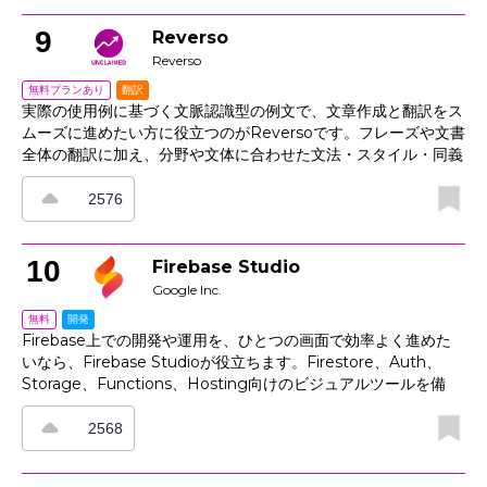
さらに、コラボレーションと承認機能によって変更履歴を追跡で
き、CLM、メール、ストレージとの連携で、レビュー時のリス
9
Reverso
クと手戻りを抑えながら取引を前へ進められます。
Reverso
翻訳
無料プランあり
実際の使用例に基づく文脈認識型の例文で、文章作成と翻訳をス
ムーズに進めたい方に役立つのがReversoです。フレーズや文書
全体の翻訳に加え、分野や文体に合わせた文法・スタイル・同義
語の提案で、自然で伝わりやすい表現へ整えられます。活用表と
辞書は多言語に対応し、お気に入り保存で自分専用の用語集も作
2576
成可能です。拡張機能とモバイルアプリにより、場所を選ばず使
えます。発音機能やフレーズ集も備え、学習から実務まで幅広く
文章作成を支援します。
10
Firebase Studio
Google Inc.
開発
無料
Firebase上での開発や運用を、ひとつの画面で効率よく進めた
いなら、Firebase Studioが役立ちます。Firestore、Auth、
Storage、Functions、Hosting向けのビジュアルツールを備
え、モデルデータ、テストルール、使用状況の確認をタブ切り替
えなしで行えます。エミュレーターで変更内容を安全にプレビュ
2568
ーでき、デプロイとロールバックも監査可能な状態を保てます。
さらに、パフォーマンス、エラー、セキュリティ状況をまとめて