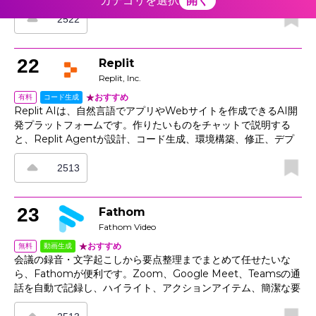
カテゴリを選択
開く
ローによる最新研究のチェックができ、プロフィールでは引用数
や閲覧数も確認できます。さらに、プロジェクトページでDOI付
2522
きのデータ、プロトコル、コードを掲載できるほか、Q&Aや推
薦機能で分野の専門家と交流しやすいのも特長です。メッセージ
機能や最新情報機能を活用すれば、研究室の人材募集や連携、研
22
Replit
究成果の発信も効率よく進められます。
Replit, Inc.
おすすめ
コード生成
有料
Replit AIは、自然言語でアプリやWebサイトを作成できるAI開
発プラットフォームです。作りたいものをチャットで説明する
と、Replit Agentが設計、コード生成、環境構築、修正、デプ
ロイまで支援します。ブラウザ上でコード編集、プレビュー、デ
ータベース、ホスティング、共同編集を扱えるため、エンジニア
2513
だけでなく、個人事業主、起業家、ノーコード寄りのユーザーで
もアイデアを素早く形にできます。アプリ、AIチャットボット、
ECサイト、ゲーム、業務ツールなどを短期間で試作したい人に
23
Fathom
向いたAI開発ツールです。
Fathom Video
おすすめ
動画生成
無料
会議の録音・文字起こしから要点整理までまとめて任せたいな
ら、Fathomが便利です。Zoom、Google Meet、Teamsの通
話を自動で記録し、ハイライト、アクションアイテム、簡潔な要
約を生成します。重要な瞬間はワンクリックで保存でき、タイム