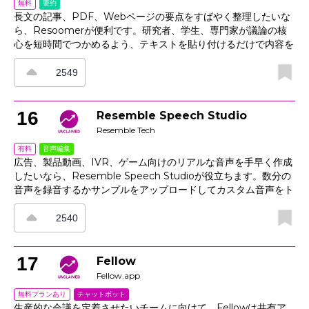
要約
無料
貫性を維持できます。
長文の記事、PDF、Webページの要点をすばやく整理したいな
ら、Resoomerが便利です。研究者、学生、専門家が議論の核
心を短時間でつかめるよう、テキストを貼り付けるだけで内容を
要約でき、拡張機能を使えばソースの取り込みも簡単です。構造
をできるだけ保ったまま、簡潔なアウトラインから詳細なアウト
2549
ラインまで選べるほか、トピック検出、キーワード、引用によっ
てテーマを明確に把握できます。さらに、エクスポート機能を使
えばメモをドキュメントや参考資料ツールへ送信でき、ソース比
16
Resemble Speech Studio
較や関係者への共有にも役立ちます。
Resemble Tech
音声編集
有料
広告、製品動画、IVR、ゲーム向けのリアルな音声を手早く作成
したいなら、Resemble Speech Studioが役立ちます。数分の
音声を録音するかサンプルをアップロードしてカスタム音声をト
レーニングし、スクリプトを入力したうえで、ピッチ・ペース・
強調を行ごとに細かく調整できます。多言語合成にも対応してお
2540
り、主要な地域向けの音声制作を効率化できます。さらに、API
とプロジェクトタイムラインでアセットを整理しやすく、制作か
ら配信までをスムーズに進めながら、地域やチャネルごとに一貫
17
Fellow
したブランドイメージを保てます。
Fellow.app
チャットボット
無料プランあり
生産的な会議を定着させたいチームに向けて、Fellowは共有ア