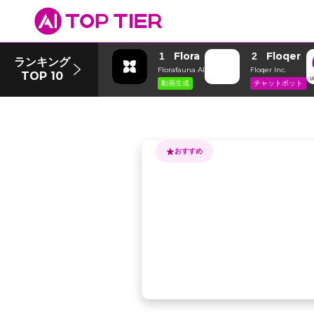
Flora
Floqer
1
2
ランキング
Florafauna AI
Floqer Inc.
TOP 10
動画生成
チャットボット
おすすめ