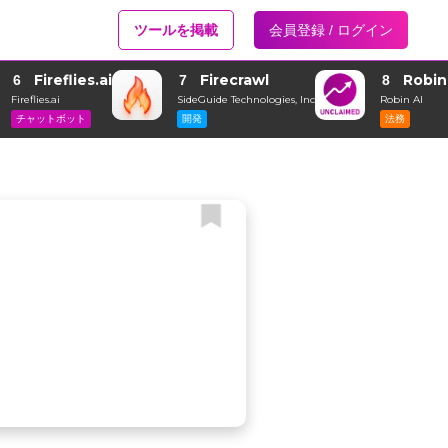
ツールを掲載
会員登録 / ログイン
Fireflies.ai
Firecrawl
Robin
6
7
8
Fireflies.ai
SideGuide Technologies, Inc
Robin AI
チャットボット
開発
法務