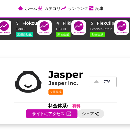
ホーム
カテゴリ
ランキング
記事
Flokzu
Fliki
FlexClip
3
4
5
Flokzu
Fliki AI
PearlMountain
業務自動化
動画生成
動画生成
Jasper
776
Jasper Inc.
文章作成
料金体系:
有料
サイトにアクセス
シェア