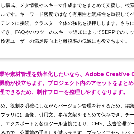
出し構成、メタ情報やスキーマ作成までをまとめて支援し、検
ールです。キーワード密度ではなく有用性と網羅性を重視して
ンテンツに接続、クラスター全体の強化を後押しします。さら
でき、FAQやハウツーのスキーマ追加によってSERPでのリ
、検索ユーザーの満足度向上と離脱率の低減にも役立ちます。
や素材管理を効率化したいなら、Adobe Creative 
機能が役立ちます。プロジェクト内のアセットをまとめ
理できるため、制作フローを整理しやすくなります。
集め、役割を明確にしながらバージョン管理を行えるため、編
イブラリには画像、引用文、参考文献をまとめて保存でき、チ
、エクスポートと各種ツール連携により、CMS、広告管理ツ
えるので、公開前の手直しを減らせます。ブランドアセットパ