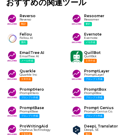
おすすめの関連ツール
Reverso
Resoomer
Reverso
Resoomer
翻訳
要約
Fellou
Evernote
Fellou AI
Evernote
要約
メモ作成
EmailTree AI
QuillBot
EmailTree AI
QuillBot
メール作成
文章作成
Quarkle
PromptLayer
Quarkle Inc
PromptLayer
文章作成
プロンプト作成
PromptHero
PromptBox
PromptHero
PromptBox
プロンプト作成
プロンプト作成
PromptBase
Prompt Genius
PromptBase
Prompt Genius Co.
プロンプト作成
プロンプト作成
ProWritingAid
DeepL Translator
Orpheus Technology
DeepL SE
文章作成
翻訳