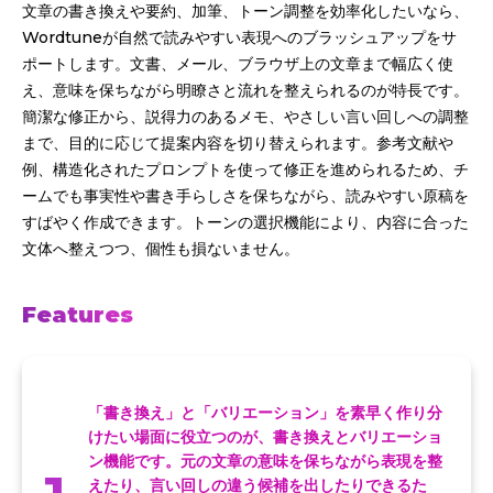
文章の書き換えや要約、加筆、トーン調整を効率化したいなら、
Wordtuneが自然で読みやすい表現へのブラッシュアップをサ
ポートします。文書、メール、ブラウザ上の文章まで幅広く使
え、意味を保ちながら明瞭さと流れを整えられるのが特長です。
簡潔な修正から、説得力のあるメモ、やさしい言い回しへの調整
まで、目的に応じて提案内容を切り替えられます。参考文献や
例、構造化されたプロンプトを使って修正を進められるため、チ
ームでも事実性や書き手らしさを保ちながら、読みやすい原稿を
すばやく作成できます。トーンの選択機能により、内容に合った
文体へ整えつつ、個性も損ないません。
Features
「書き換え」と「バリエーション」を素早く作り分
けたい場面に役立つのが、書き換えとバリエーショ
ン機能です。元の文章の意味を保ちながら表現を整
えたり、言い回しの違う候補を出したりできるた