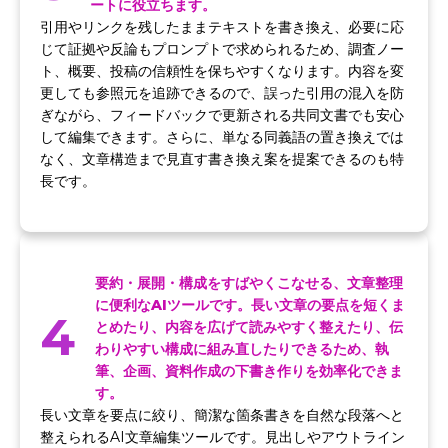
ートに役立ちます。
引用やリンクを残したままテキストを書き換え、必要に応
じて証拠や反論もプロンプトで求められるため、調査ノー
ト、概要、投稿の信頼性を保ちやすくなります。内容を変
更しても参照元を追跡できるので、誤った引用の混入を防
ぎながら、フィードバックで更新される共同文書でも安心
して編集できます。さらに、単なる同義語の置き換えでは
なく、文章構造まで見直す書き換え案を提案できるのも特
長です。
要約・展開・構成をすばやくこなせる、文章整理
に便利なAIツールです。長い文章の要点を短くま
4
とめたり、内容を広げて読みやすく整えたり、伝
わりやすい構成に組み直したりできるため、執
筆、企画、資料作成の下書き作りを効率化できま
す。
長い文章を要点に絞り、簡潔な箇条書きを自然な段落へと
整えられるAI文章編集ツールです。見出しやアウトライン