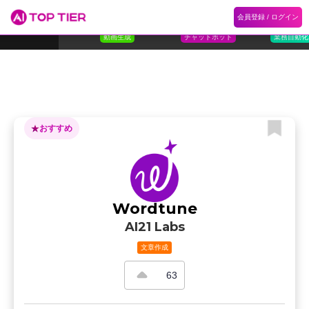
1
Flora
2
Floqer
3
Flok
会員登録 / ログイン
ランキング
ホーム
ランキング
カテゴリ
記事
Florafauna AI
Floqer Inc.
Flokzu
TOP 10
動画生成
チャットボット
業務自動化
おすすめ
Wordtune
AI21 Labs
文章作成
63