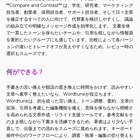
**Compare and Contrast** は、学生、研究者、マーケティング
担当者、創業者、採用担当者、サポート担当者、そして日々文章
を修正するすべての人に向けて、代替案を検討しやすくし、議論
の組み立てや明確なメッセージ作成を効率化します。 文書全体
で一貫したトーンを保ちたいチームや、引用を残しながら情報源
を要約したいグループにも適しています。比較によって各バージ
ョンの違いとトレードオフが見えやすくなるため、レビュー時の
選択もスムーズです。
何ができる？
手書きの言い換えや類語の置き換えに時間をかけず、読みやすい
文章へ素早く整えたいなら、Wordtuneが役立ちます。
Wordtuneは、的を絞った言い換え、トーン調整、要約、文章の
拡張、引用を考慮した編集機能を備え、意味を保ちながら明瞭さ
を高められる文章作成・リライト支援ツールです。参考文献をそ
のまま残しながら下書きを洗練できるため、著者はより少ない手
直しで、出版までの流れをスムーズに進められます。キーボード
操作中心のワークフローにより、調査・執筆・編集の切り替えも