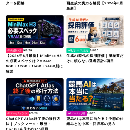
ターを図解
画生成の実力を解説【2026年8月
最新】
AIの使い方
AIビジネス活用
9/8/26
9/8/26
【2026年8月最新】MiniMax H3
生成AI時代の採用評価｜履歴書だ
の必要スペックは？VRAM
けに頼らない選考設計6項目
8GB・12GB・16GB・24GB別に
解説
AIエージェント
AIツール比較
9/8/26
8/8/26
ChatGPT Atlas終了後の移行方
競馬AIは本当に当たる？予想の仕
法｜ブックマーク・履歴・
組みと的中率・回収率の見方
Cookieを失わない5項目