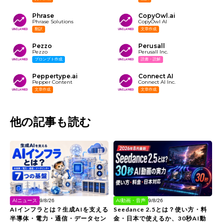
Phrase
CopyOwl.ai
Phrase Solutions
CopyOwl AI
翻訳
文章作成
Pezzo
Perusall
Pezzo
Perusall Inc.
プロンプト作成
読書・読解
Peppertype.ai
Connect AI
Pepper Content
Connect AI Inc.
文章作成
文章作成
他の記事も読む
AIニュース
AI動画・音声
9/8/26
9/8/26
AIインフラとは？生成AIを支える
Seedance 2.5とは？使い方・料
半導体・電力・通信・データセン
金・日本で使えるか、30秒AI動