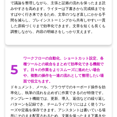
で議論を整理しながら、主張と証拠の流れを保ったまま読
みやすさを高めます。ライターは下書きから完成稿までを
すばやく行き来できるため、文章のつなぎ直しにかかる手
間を減らし、ブレインストーミングから共有しやすい一貫
した原稿づくりまで効率化できます。文章を短くも長くも
調整しながら、内容の明確さをしっかり支えます。
ワークフローの自動化、ショートカット設定、各
5
種ツールとの統合をまとめて効率化できる機能で
す。日々の作業をよりスムーズに進めたい場合
や、複数の操作を一連の流れとして整理したい場
面で役立ちます。
ドキュメント、メール、ブラウザでのキーボード操作を効
率化し、執筆の流れを止めずに作業できるのが特徴です。
テンプレート機能では、更新、導入、返信などの繰り返し
パターンを記録でき、チームライブラリにはよく使うフレ
ーズや定義を保存できます。アシスタントは書いている場
所にそのまま配置されるため、文脈を保ったまま下書きや