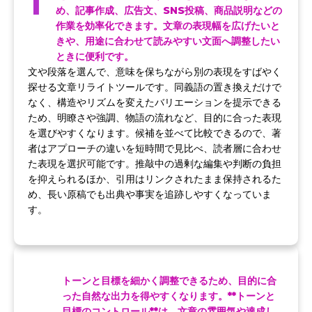
1
め、記事作成、広告文、SNS投稿、商品説明などの
作業を効率化できます。文章の表現幅を広げたいと
きや、用途に合わせて読みやすい文面へ調整したい
ときに便利です。
文や段落を選んで、意味を保ちながら別の表現をすばやく
探せる文章リライトツールです。同義語の置き換えだけで
なく、構造やリズムを変えたバリエーションを提示できる
ため、明瞭さや強調、物語の流れなど、目的に合った表現
を選びやすくなります。候補を並べて比較できるので、著
者はアプローチの違いを短時間で見比べ、読者層に合わせ
た表現を選択可能です。推敲中の過剰な編集や判断の負担
を抑えられるほか、引用はリンクされたまま保持されるた
め、長い原稿でも出典や事実を追跡しやすくなっていま
す。
トーンと目標を細かく調整できるため、目的に合
った自然な出力を得やすくなります。**トーンと
目標のコントロール**は、文章の雰囲気や達成し