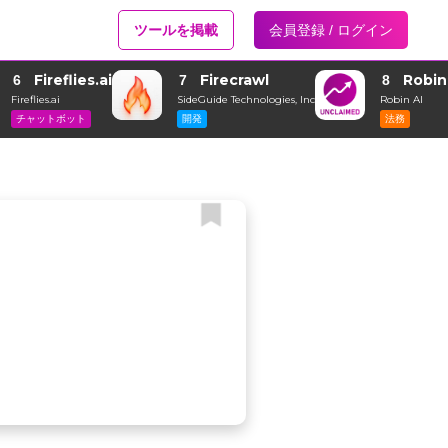
ツールを掲載
会員登録 / ログイン
Fireflies.ai
Firecrawl
Robin
6
7
8
Fireflies.ai
SideGuide Technologies, Inc
Robin AI
チャットボット
開発
法務