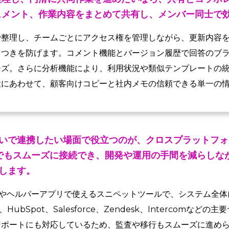
ュメント、作業内容をまとめて共有し、メンバー同士で
で整理し、チームごとにアクセス権を管理しながら、更新内容
らつきを防げます。コメント機能とバージョン履歴で回答のブ
ーズ。さらに分析機能により、利用状況や類似テンプレートの
大にあわせて、顧客向けコピーと社内メモの信頼できる単一の
いで連携したい場面で役立つのが、クロスプラットフォ
でもスムーズに接続でき、開発や運用の手間を減らしな
します。
ラウザやヘルパーアプリで使えるスニペットツールで、システム全
eb、HubSpot、Salesforce、Zendesk、Intercom
ンポートにも対応しているため、監査や移行もスムーズに進め