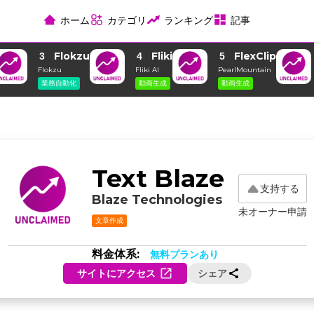
ホーム
カテゴリ
ランキング
記事
Flokzu
Fliki
FlexClip
3
4
5
Flokzu
Fliki AI
PearlMountain
業務自動化
動画生成
動画生成
Text Blaze
支持する
Blaze Technologies
未オーナー申請
文章作成
料金体系:
無料プランあり
サイトにアクセス
シェア