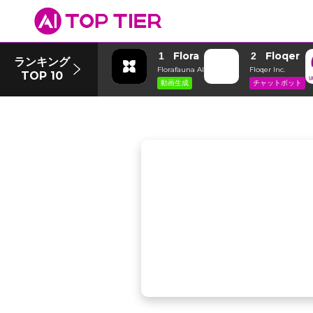
Flora
Floqer
1
2
ランキング
Florafauna AI
Floqer Inc.
TOP 10
動画生成
チャットボット