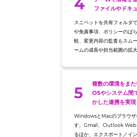
4
ファイルやドキ
スニペットを共有フォルダ
や免責事項、ポリシーのば
較、変更内容の監査もスム
ームの成長や担当範囲の拡
複数の環境をまた
5
OSやシステム間
かした連携を実現
WindowsとMacのブ
す。Gmail、Outlook W
るほか、エクスポート／イ