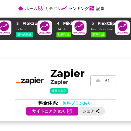
ホーム
カテゴリ
ランキング
記事
Flokzu
Fliki
FlexClip
3
4
5
Flokzu
Fliki AI
PearlMountain
業務自動化
動画生成
動画生成
Zapier
61
Zapier
業務自動化
料金体系:
無料プランあり
サイトにアクセス
シェア