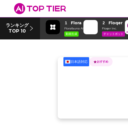
Flora
Floqer
1
2
ランキング
Florafauna AI
Floqer Inc.
TOP 10
動画生成
チャットボット
日本語対応
おすすめ