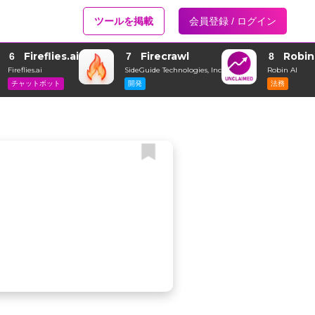
ツールを掲載
会員登録 / ログイン
Fireflies.ai
Firecrawl
Robin
6
7
8
Fireflies.ai
SideGuide Technologies, Inc
Robin AI
チャットボット
開発
法務