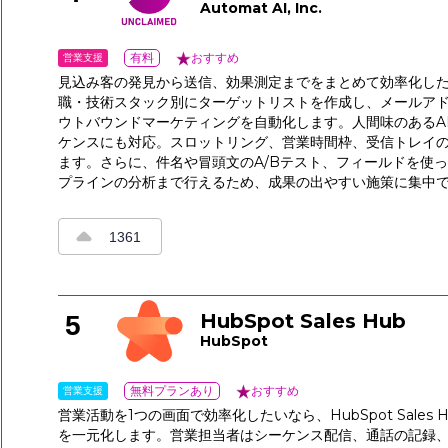
Automat AI, Inc.
営業支援
有料
おすすめ
見込み客の発見から送信、効果測定までをまとめて効率化したいなら
職・技術スタック別にターゲットリストを作成し、メールアド
ウトバウンドマーケティングを自動化します。人間味のあるAI生
ケンスにも対応。スロットリング、営業時間枠、受信トレイ
ます。さらに、件名や冒頭文のA/Bテスト、フィールドを使
プラインの分析まで行えるため、成果の出やすい施策に集中
1361
HubSpot Sales Hub
5
HubSpot
営業支援
無料プランあり
おすすめ
営業活動を1つの画面で効率化したいなら、HubSpot Sal
を一元化します。営業担当者はシーケンス配信、通話の記録