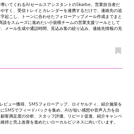
いてくれるAIセールスアシスタントのSkarbe。営業担当者だ
いやすく、受信トレイとカレンダーを連携するだけで、連絡先の追
文字起こし、トーンに合わせたフォローアップメール作成までまと
商談をスムーズに進めたい小規模チームの営業支援ツールとして
で、メール生成や通話時間、見込み客の絞り込み、連絡先情報の充
leレビュー獲得、SMSフォローアップ、ロイヤルティ、紹介施策を
にSMSでフィードバックを集め、AIが短い感想や音声入力を自
、顧客満足度の分析、スタッフ評価、リピート促進、紹介キャンペ
客維持と売上改善を進めたいローカルビジネスに向いています。