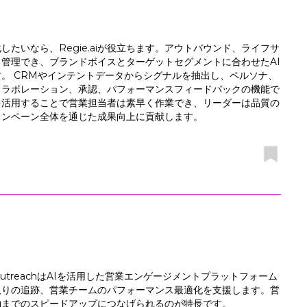
たいなら、Regie.aiが役立ちます。アウトバウンド、ライフサ
管理でき、ブランドボイスとターゲットセグメントに合わせたAI
。 CRMやインテントデータからシグナルを抽出し、ペルソナ、
コラボレーション、承認、パフォーマンスフィードバックの機能で
を活用することで営業担当者は素早く作業でき、リーダーは品質の
ャンペーン全体を通じた成果向上に貢献します。
treachはAIを活用した営業エンゲージメントプラットフォーム
取りの追跡、営業チームのパフォーマンス最適化を支援します。営
約までのスピードアップにつなげられるのが特長です。