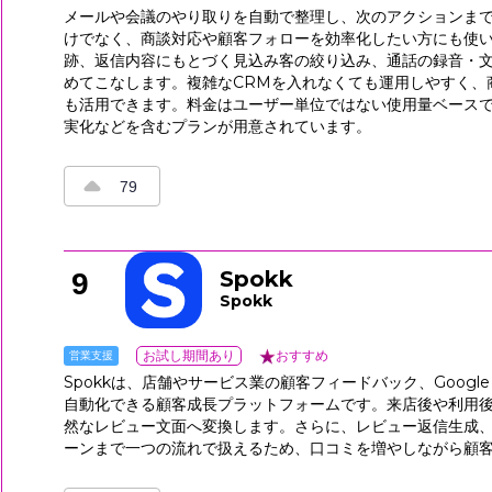
メールや会議のやり取りを自動で整理し、次のアクションまで導
けでなく、商談対応や顧客フォローを効率化したい方にも使
跡、返信内容にもとづく見込み客の絞り込み、通話の録音・
めてこなします。複雑なCRMを入れなくても運用しやすく、
も活用できます。料金はユーザー単位ではない使用量ベース
実化などを含むプランが用意されています。
79
Spokk
9
Spokk
営業支援
お試し期間あり
おすすめ
Spokkは、店舗やサービス業の顧客フィードバック、Goog
自動化できる顧客成長プラットフォームです。来店後や利用後
然なレビュー文面へ変換します。さらに、レビュー返信生成
ーンまで一つの流れで扱えるため、口コミを増やしながら顧