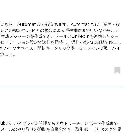
、Automat AIが役立ちます。Automat AIは、業界・役
レスの検証やCRMとの照合による重複排除まで行いながら、ア
成メッセージを作成でき、メールとLinkedInを連携したシー
のローテーション設定で送信を調整し、返信があれば自動で停止し
ったパーソナライズ、開封率・クリック率・ミーティング数・パイ
できます。
es Hubが、パイプライン管理からアウトリーチ、レポート作成まで
、メールのやり取りの追跡を自動化でき、取引ボードとタスクで優