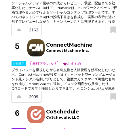
ソーシャルメディア投稿の作成からレビュー、承認、配信までを効
率化したいチームに向けて、Planableは、1つのワークスペースで投
稿管理をまとめて行えるソーシャルコンテンツ管理ツールです。す
べてのネットワーク向けの投稿下書きを作成し、実際の表示に近い
形でプレビューしながら、キャンペーンごとに整理できます。役割
分担、コメント、チェックリストでフィードバックを明確にし、多
2162
段階承認で確認フローもスムーズに進められます。カレンダーとス
ロット機能で投稿ペースを管理でき、ライブラリではアセットの再
利用も可能です。さらに、統合機能によってスケジュール管理や分
5
ConnectMachine
析データの受け渡しもスムーズになり、クリエイター、クライアン
ト、関係者との連携をより迅速に進められます。
Connect Machine Inc.
SNS運用
無料プランあり
おすすめ
プライバシーを重視しながら名刺交換と人脈管理を効率化したいな
ら、ConnectMachineが役立ちます。AIネットワーキングエージェ
ント兼デジタル名刺アプリとして、複数のカスタマイズ可能な名刺
を作成し、Apple Walletに追加してロック画面から共有したり、
QRコードで素早く接続したりできます。 AIコンシェルジュが連絡
先情報の整理を手伝い、関連情報を記憶。カレンダーの同期にも対
2009
応し、会議の日時や場所の提案を行いながら、必要な情報だけを選
択的に公開できます。さらに、音声またはテキストでネットワーク
に問い合わせて「誰にフォローアップすべきか」を確認でき、公開
6
CoSchedule
フィードや煩雑なタイムラインに頼らず、スムーズに関係構築を進
められます。
CoSchedule, LLC