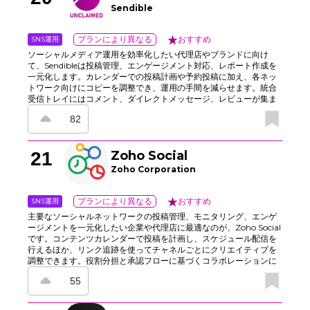
ームに適したソーシャルメディアスケジューラーです。
Sendible
SNS運用
プランにより異なる
おすすめ
ソーシャルメディア運用を効率化したい代理店やブランドに向け
て、Sendibleは投稿管理、エンゲージメント対応、レポート作成を
一元化します。カレンダーでの投稿計画や予約投稿に加え、各ネッ
トワーク向けにコピーを調整でき、運用の手間を減らせます。統合
受信トレイにはコメント、ダイレクトメッセージ、レビューが集ま
り、迅速な返信が可能です。さらに、承認ワークフローでブランド
82
イメージに沿った発信を保ちながら、コンテンツのアイデア出し、
モニタリング、クライアント向けレポート作成までまとめて対応で
きます。ログイン作業やスプレッドシート管理に追われず、チーム
21
Zoho Social
での連携と成果の可視化を進めやすいのも特長です。
Zoho Corporation
SNS運用
プランにより異なる
おすすめ
主要なソーシャルネットワークの投稿管理、モニタリング、エンゲ
ージメントを一元化したい企業や代理店に最適なのが、Zoho Social
です。コンテンツカレンダーで投稿を計画し、スケジュール配信を
行えるほか、リンク追跡を使ってチャネルごとにクリエイティブを
調整できます。役割分担と承認フローに基づくコラボレーションに
も対応しており、統合受信トレイからコメント、メッセージ、レビ
55
ューをまとめて確認できます。さらに、リスニングストリーム、レ
ポート、各種統合機能を活用することで、キャンペーンの調整から
ブランド管理、効果測定までを複数ツールやスプレッドシートに頼