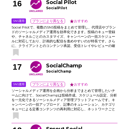
つつ、リーチ拡大を目指せます。
16
Social Pilot
SocialPilot
SNS運用
プランにより異なる
おすすめ
Social Pilotで、複数のSNS投稿をまとめて管理し、代理店やブラン
ドのソーシャルメディア運用を効率化できます。投稿のキュー登録
や、チャネルごとのカスタマイズ、キャンペーンの一括スケジュー
ルに対応しており、計画的な配信を進めやすいのが特長です。さら
に、クライアントとのコンテンツ承認、受信トレイやレビューの確
認、ホワイトラベルレポート、ロールコントロール、各種連携機能
も備え、チーム運用をスムーズに支援します。
17
SocialChamp
SocialChamp
SNS運用
プランにより異なる
おすすめ
ソーシャルメディア運用を企画から分析までまとめて管理したいチ
ームに向けて、SocialChampは投稿作成、スケジュール設定、分析
を一元化できるソーシャルメディア管理プラットフォームです。キ
ャンペーンの一括アップロード、記事のキュレーション、カテゴリ
キューによる定番コンテンツの再利用に対応し、ネットワークごと
に内容を最適化して公開前にプレビューできます。さらに、共同作
業者による編集提案や承認、受信トレイ管理、リンク追跡、レポー
ト機能も備えており、複数チャネルでブランドのトーンと投稿頻度
を保ちながら運用を進められます。