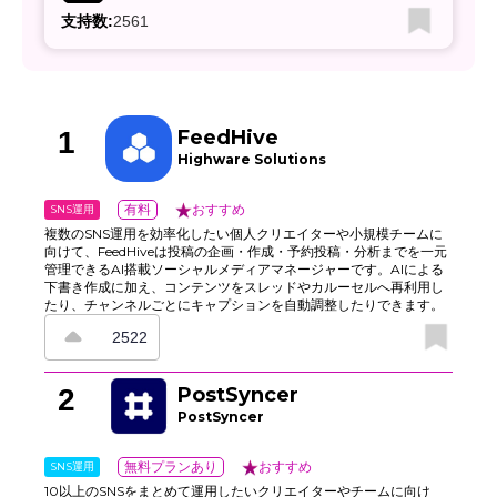
支持数:
2561
1
FeedHive
Highware Solutions
SNS運用
有料
おすすめ
複数のSNS運用を効率化したい個人クリエイターや小規模チームに
向けて、FeedHiveは投稿の企画・作成・予約投稿・分析までを一元
管理できるAI搭載ソーシャルメディアマネージャーです。AIによる
下書き作成に加え、コンテンツをスレッドやカルーセルへ再利用し
たり、チャンネルごとにキャプションを自動調整したりできます。
カレンダービューやキュー、最適な投稿時間の提案で投稿ペースを
2522
整えやすく、コラボレーションや承認機能によってブランドイメー
ジの管理にも役立ちます。さらに、クリック数や成長率を投稿ごと
に確認できる分析機能も備え、1つのプラットフォームから一貫した
2
PostSyncer
マルチプラットフォーム配信を実現します。
PostSyncer
SNS運用
無料プランあり
おすすめ
10以上のSNSをまとめて運用したいクリエイターやチームに向け