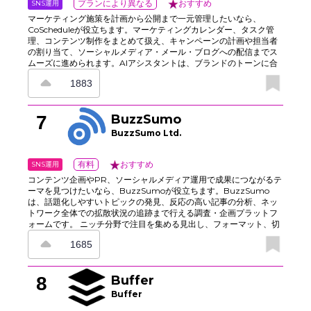
SNS運用
プランにより異なる
おすすめ
マーケティング施策を計画から公開まで一元管理したいなら、
CoScheduleが役立ちます。マーケティングカレンダー、タスク管
理、コンテンツ制作をまとめて扱え、キャンペーンの計画や担当者
の割り当て、ソーシャルメディア・メール・ブログへの配信までス
ムーズに進められます。AIアシスタントは、ブランドのトーンに合
わせてアウトラインや件名、ソーシャルメディア向けの文面を作成
1883
し、エンゲージメントが期待できるタイミングで投稿をスケジュー
ルします。さらに、アセットライブラリ、承認フロー、バージョン
履歴によってチーム内の連携を保ちやすく、ダッシュボードでは進
7
BuzzSumo
捗や成果を確認できるため、公開済みコンテンツと今後の予定をす
ぐに把握できます。
BuzzSumo Ltd.
SNS運用
有料
おすすめ
コンテンツ企画やPR、ソーシャルメディア運用で成果につながるテ
ーマを見つけたいなら、BuzzSumoが役立ちます。BuzzSumo
は、話題化しやすいトピックの発見、反応の高い記事の分析、ネッ
トワーク全体での拡散状況の追跡まで行える調査・企画プラットフ
ォームです。 ニッチ分野で注目を集める見出し、フォーマット、切
り口を見つけ、推測ではなく実績のあるパターンに基づいて投稿を
1685
設計できます。さらに、アラート機能、インフルエンサーの発見、
バックリンクの閲覧機能を活用することで、アイデアを拡散やアウ
トリーチにつなげ、キャンペーンを素早く次のアクションへ進めら
8
Buffer
れます。
Buffer