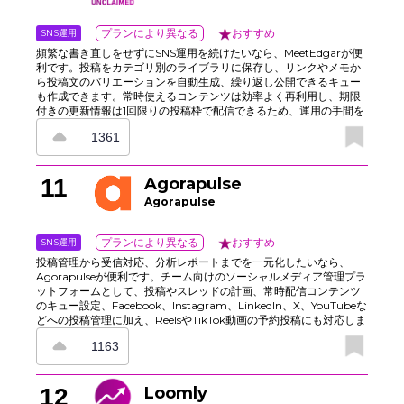
SNS運用
プランにより異なる
おすすめ
頻繁な書き直しをせずにSNS運用を続けたいなら、MeetEdgarが便
利です。投稿をカテゴリ別のライブラリに保存し、リンクやメモか
ら投稿文のバリエーションを自動生成、繰り返し公開できるキュー
も作成できます。常時使えるコンテンツは効率よく再利用し、期限
付きの更新情報は1回限りの投稿枠で配信できるため、運用の手間を
抑えながら情報発信を継続できます。さらに、UTMパラメータとリ
1361
ンク追跡で成果を確認でき、チーム承認機能でトーンの統一もしや
すくなります。カテゴリの一時停止や再開も、再構築なしで行えま
す。
11
Agorapulse
Agorapulse
SNS運用
プランにより異なる
おすすめ
投稿管理から受信対応、分析レポートまでを一元化したいなら、
Agorapulseが便利です。チーム向けのソーシャルメディア管理プラ
ットフォームとして、投稿やスレッドの計画、常時配信コンテンツ
のキュー設定、Facebook、Instagram、LinkedIn、X、YouTubeな
どへの投稿管理に加え、ReelsやTikTok動画の予約投稿にも対応しま
す。 統合受信ボックスでは、コメント、ダイレクトメッセージ、広
1163
告コメントをまとめて確認でき、モデレーションルールや担当者へ
の割り当ても行えます。レポート機能では、クライアントや経営陣
向けのテンプレートを使って、リーチ、クリック数、オーディエン
12
Loomly
スの成長を追跡可能です。さらに、モバイルアプリによる作業効率