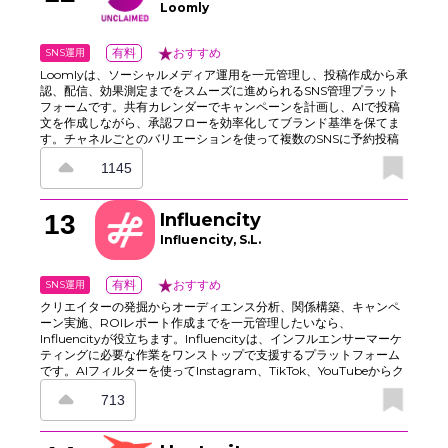
化や、承認ワークフロー、メモ機能を備え、地域やブランドをまた
Loomly
ぐ運用でもコンテンツの整合性を保ちやすくなっています。
SNS運用
有料
おすすめ
Loomlyは、ソーシャルメディア運用を一元管理し、投稿作成から承
認、配信、効果測定までをスムーズに進められるSNS管理プラット
フォームです。共有カレンダーでキャンペーンを計画し、AIで投稿
文を作成しながら、承認フローを効率化してブランド基準を保てま
す。チャネルごとのバリエーションを使って複数のSNSに予約投稿
でき、アセットライブラリで素材も整理しやすく、ダッシュボード
1145
ではアクティビティと成果を結びつけてパフォーマンスを追跡でき
ます。コメント、タスク、役割分担によりチームやクライアントと
の連携も取りやすく、アイデア出しから公開までのコンテンツ制作
13
Influencity
を、無駄なく進行できます。
Influencity, S.L.
SNS運用
有料
おすすめ
クリエイターの発掘からオーディエンス分析、関係構築、キャンペ
ーン実施、ROIレポート作成までを一元管理したいなら、
Influencityが役立ちます。Influencityは、インフルエンサーマーケ
ティングに必要な作業をワンストップで支援するプラットフォーム
です。AIフィルターを使ってInstagram、TikTok、YouTubeからク
リエイターを検索し、CRMスタイルのデータベースを構築。さら
713
に、アウトリーチの自動化や共有しやすいレポート作成にも対応し
ています。プランはプロフェッショナルからビジネスまで幅広く、
導入前には7日間の無料トライアルで、クリエイターの発掘、キャン