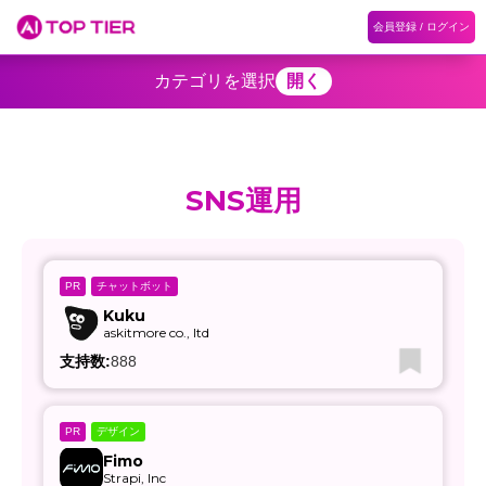
会員登録 / ログイン
ホーム
ランキング
カテゴリ
記事
カテゴリを選択
開く
SNS運用
チャットボット
PR
Kuku
askitmore co., ltd
支持数:
888
デザイン
PR
Fimo
Strapi, Inc