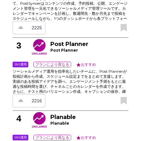
て、PostSyncerはコンテンツの作成、予約投稿、公開、エンゲージ
メント管理を一元化できるソーシャルメディア管理ツールです。カ
レンダーでキャンペーンを計画し、数週間先・数か月先まで投稿を
スケジュールしながら、1つのダッシュボードから各プラットフォー
ムの最適なタイミングに合わせてクロスポストできます。 さらにAI
2225
エンジンが、リンク、PDF、画像、動画、テキストをすぐに投稿で
きるキャプション、スレッド、カルーセル、ショートビデオへ変
換。自動キャプション、24時間365日のモデレーションと自動返
3
Post Planner
信、分析機能、連絡先管理機能も備え、継続的な運用と成長を支援
します。
Post Planner
SNS運用
プランにより異なる
おすすめ
ソーシャルメディア運用を効率化したいチームに、Post Plannerが
投稿計画から作成、スケジュール設定までをまとめて支援します。
実績のある投稿アイデアを調べ、エンゲージメント予測をもとに最
適な投稿時間を選び、チャネルごとのカレンダーを作成できます。
さらに、テスト用のバリエーション作成、キャプションの保存、継
続的に使えるコンテンツの再利用にも対応。承認フローと役割分担
2216
で品質を保ちながら、各ネットワークへの自動公開で運用を標準化
し、スプレッドシートや手作業のコピー＆ペーストに頼らずに管理
できます。
4
Planable
Planable
SNS運用
プランにより異なる
おすすめ