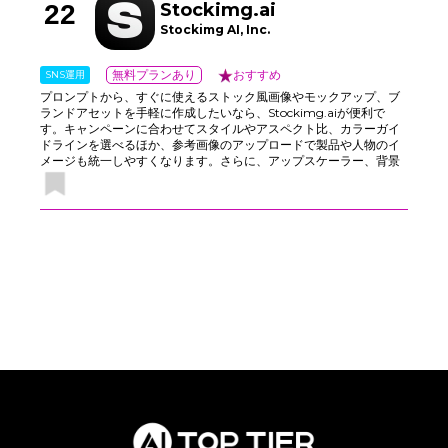
22
Stockimg.ai
らず進められます。役割、承認、ラベルを使って、ブランドや地域
をまたぐ投稿のレビューもスムーズに行えます。
Stockimg AI, Inc.
SNS運用
無料プランあり
おすすめ
プロンプトから、すぐに使えるストック風画像やモックアップ、ブ
ランドアセットを手軽に作成したいなら、Stockimg.aiが便利で
す。キャンペーンに合わせてスタイルやアスペクト比、カラーガイ
ドラインを選べるほか、参考画像のアップロードで製品や人物のイ
メージも統一しやすくなります。さらに、アップスケーラー、背景
除去、バッチ処理にも対応しており、高額なライセンス料や長時間
の撮影に頼らず、ブランドイメージに沿ったビジュアルを効率よく
制作できます。