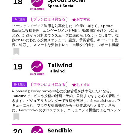
18
Sprout Social
Sprout Social
SNS運用
プランにより異なる
おすすめ
ソーシャルメディア運用を効率化したい企業に向けて、Sprout
Socialは投稿管理、エンゲージメント対応、効果測定をひとつにま
とめ、計画から分析までをスムーズに進められるようにします。複
数のSNSにわたる投稿スケジュール設定、承認管理、キーワード監
視に対応し、スマートな受信トレイ、自動タグ付け、レポート機能
で、顧客対応やキャンペーン、クリエイターとの連携をチームで円
滑に進められます。
19
Tailwind
Tailwind
SNS運用
プランにより異なる
おすすめ
PinterestとInstagramを中心に投稿管理を効率化したいなら、
Tailwindで、ピンや投稿の計画、予約、公開までをまとめて管理で
きます。ビジュアルカレンダーで投稿を整理し、SmartScheduleで
キューに入れ、ブラウザ拡張機能から一括作成も行えます。さら
に、Facebookへのクロスポスト、コミュニティ機能によるコンテン
ツ発見、ハッシュタグ最適化、ボード単位のパフォーマンス追跡に
も対応。AI Ghostwriterで下書きを作成し、投稿グラフィックをデ
ザインして、1か所から各チャネルへ一貫して配信できます。繰り返
しの操作を減らし、週ごとのSNS運用をスピーディーに進めたいチ
20
Sendible