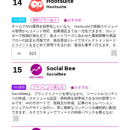
14
Hootsuite
ペーン、レポート作成機能を試せます。
Hootsuite
SNS運用
無料プランあり
おすすめ
チームでSNS運用を効率化したいなら、Hootsuiteで投稿スケジュー
ル管理からコメント対応、効果測定までを一元化できます。カレン
ダーで投稿計画を立て、各ネットワークに合わせた素材調整や承認
フローの設定も可能です。統合受信トレイでダイレクトメッセージ
とコメントをまとめて管理できるため、返信も素早く行えます。さ
らに、ダッシュボードではリーチ、クリック数、コンバージョンの
623
レポートを確認でき、コンテンツ戦略の見直しに役立ちます。アク
セス権限の管理でアカウント保護にも配慮でき、コンテンツキュー
を使えば祝日や新製品発表のタイミングでも投稿を安定して配信で
15
Social Bee
きます。
SocialBee
SNS運用
プランにより異なる
おすすめ
SocialBeeは、ブランドイメージを保ちながら、ソーシャルコンテン
ツの作成・スケジュール設定・再利用を効率化できるSNS管理ツー
ルです。AIのサポートで、投稿文の作成、記事のキュレーション、
ビジュアルデザインを行い、常に新鮮なコンテンツを継続的に配信
できます。カテゴリキューでフィードの内容バランスを整えなが
ら、共同作業者が公開前に作成・レビュー・承認を進められるた
め、チーム運用にも最適です。さらに、UTMタグ付け、リンク追
跡、分析機能を備え、ネットワーク全体で品質と投稿頻度を維持し