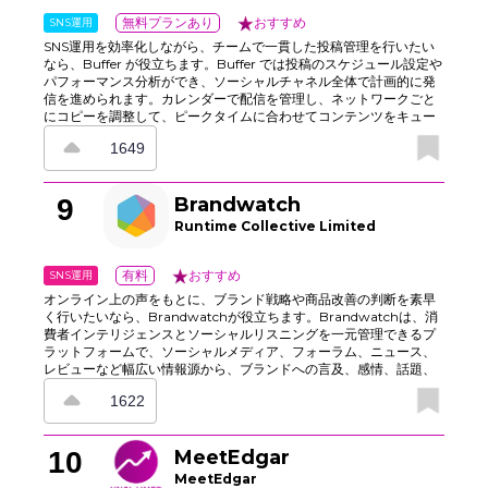
SNS運用
無料プランあり
おすすめ
SNS運用を効率化しながら、チームで一貫した投稿管理を行いたい
なら、Buffer が役立ちます。Buffer では投稿のスケジュール設定や
パフォーマンス分析ができ、ソーシャルチャネル全体で計画的に発
信を進められます。カレンダーで配信を管理し、ネットワークごと
にコピーを調整して、ピークタイムに合わせてコンテンツをキュー
に入れることも可能です。承認プロセスもスムーズに進められるた
1649
め、チーム運用に向いています。 分析機能では、どの投稿が反響を
得ているかを把握し、トピックや投稿タイミングの改善に活用でき
ます。さらに、エンゲージメント受信トレイでコメントを1つの画面
9
Brandwatch
に集約できるので、複数のタブを行き来せずに返信できます。明確
な命名規則とプレビュー機能があるため、投稿ミスを減らしなが
Runtime Collective Limited
ら、忙しい運用でも作業を止めずに進められます。メモと監査ログ
で「誰が何をいつ変更したか」を追跡でき、コラボレーションの整
理にも役立ちます。
SNS運用
有料
おすすめ
オンライン上の声をもとに、ブランド戦略や商品改善の判断を素早
く行いたいなら、Brandwatchが役立ちます。Brandwatchは、消
費者インテリジェンスとソーシャルリスニングを一元管理できるプ
ラットフォームで、ソーシャルメディア、フォーラム、ニュース、
レビューなど幅広い情報源から、ブランドへの言及、感情、話題、
競合動向を追跡できます。ダッシュボードでは急増した数値をクリ
1622
エイターやイベントと結び付けて確認でき、アラートで異常な変化
もすぐに把握可能です。さらに、ワークスペース、権限設定、エク
スポート機能を使って、調査結果を世界中のPR、製品、サポートチ
10
MeetEdgar
ームとスムーズに共有できます。
MeetEdgar