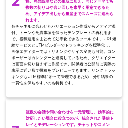
2
稿、商品説明などの生成に加え、同じテーマでも
複数の切り口や言い回しを素早く用意できるた
め、アイデア出しから量産までスムーズに進めら
れます。
各チャネルに合わせたバリエーション作成からメディア添
付、トーンや免責事項を保ったテンプレートの再利用ま
で、投稿運用をまとめて効率化できるツールです。URL短
縮サービスとUTMビルダーでトラッキングを標準化し、
画像エディターではトリミングやサイズ変更も可能。コン
ポーザーはカレンダーと連携しているため、クリエイター
は画面を切り替えずに作業でき、関係者は公開前に実際の
表示に近い形で投稿をプレビューできます。リンクトラッ
キングもUTM標準に沿って管理できるため、分析結果の
一貫性を保ちやすいのも特長です。
複数の会話や問い合わせを一元管理し、効率的に
対応したい場合に役立つのが、統合された受信ト
レイとモデレーションです。チャットやコメン