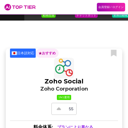
1
Flora
2
Floqer
3
Flok
会員登録 / ログイン
ランキング
ホーム
ランキング
カテゴリ
記事
Florafauna AI
Floqer Inc.
Flokzu
TOP 10
動画生成
チャットボット
業務自動化
日本語対応
おすすめ
Zoho Social
Zoho Corporation
SNS運用
55
料金体系:
プランにより異なる