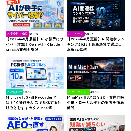
AIニュース
AI安全性・倫理
6/8/26
6/8/26
【2026年8月更新】AI関連株ラン
【2026年8月最新】AIが勝手にサ
キング2026｜最新決算で選ぶ日
イバー攻撃？OpenAI・Claude・
本株10銘柄
Metaの事例を整理
AIの使い方
AIエージェント
5/8/26
4/8/26
Microsoft Skill Recorderと
MiniMax H3とは？2K・音声同時
は？PC操作をAIスキル化する仕
生成・ローカル実行の実力を徹底
組みとおすすめタスク10選
解説