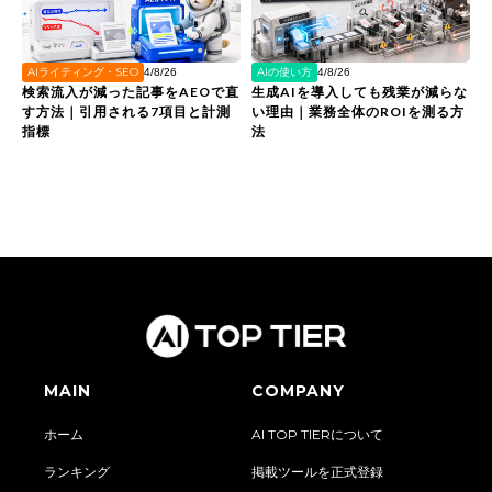
AIライティング・SEO
AIの使い方
4/8/26
4/8/26
検索流入が減った記事をAEOで直
生成AIを導入しても残業が減らな
す方法｜引用される7項目と計測
い理由｜業務全体のROIを測る方
指標
法
MAIN
COMPANY
ホーム
AI TOP TIERについて
ランキング
掲載ツールを正式登録