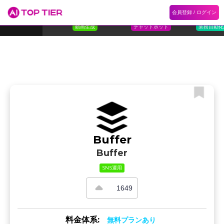
1
Flora
2
Floqer
3
Flok
会員登録 / ログイン
ランキング
ホーム
ランキング
カテゴリ
記事
Florafauna AI
Floqer Inc.
Flokzu
TOP 10
動画生成
チャットボット
業務自動化
Buffer
Buffer
SNS運用
1649
料金体系:
無料プランあり