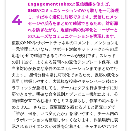
Engagement Inboxと返信機能を使えば、
SNSやコミュニケーションのやり取りを一元管理
4
し、すばやく適切に対応できます。受信したメッ
セージや反応をまとめて確認できるため、対応漏
れを防ぎながら、返信作業の効率化とユーザーと
のスムーズなコミュニケーションを実現します。
複数のSNSやサポートチャネルのコメント、メンションを
一元管理したいなら、サポート対象ネットワークからの反
応を1か所で確認できるこのツールが便利です。スレッド
の割り当て、よくある質問への返信テンプレート保存、担
当者対応が必要な案件のエスカレーションまでまとめて行
えます。 感情分析を常に可視化できるため、反応の変化を
素早く把握しやすく、大規模な投稿やキャンペーン後にト
ラフィックが急増しても、チームはタブを行き来せずに対
応できます。明確な命名規則とプレビュー機能により、公
開作業が立て込む場面でもミスを減らし、作業の流れを止
めません。 さらに、変更履歴を残せるメモと監査ログで
「誰が、何を、いつ変えたか」を追いやすく、チーム内の
コラボレーションも整理しやすくなります。作業場所に表
示されるガイダンスが改善を定着させ、チャネルやデバイ