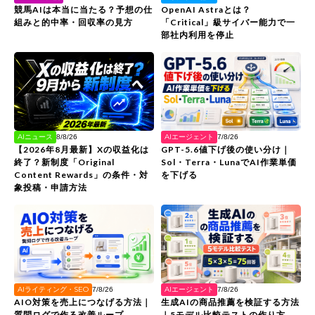
競馬AIは本当に当たる？予想の仕
OpenAI Astraとは？
組みと的中率・回収率の見方
「Critical」級サイバー能力で一
部社内利用を停止
AIエージェント
AIニュース
7/8/26
8/8/26
GPT-5.6値下げ後の使い分け｜
【2026年8月最新】Xの収益化は
Sol・Terra・LunaでAI作業単価
終了？新制度「Original
を下げる
Content Rewards」の条件・対
象投稿・申請方法
AIライティング・SEO
AIエージェント
7/8/26
7/8/26
AIO対策を売上につなげる方法｜
生成AIの商品推薦を検証する方法
質問ログで作る改善ループ
｜5モデル比較テストの作り方