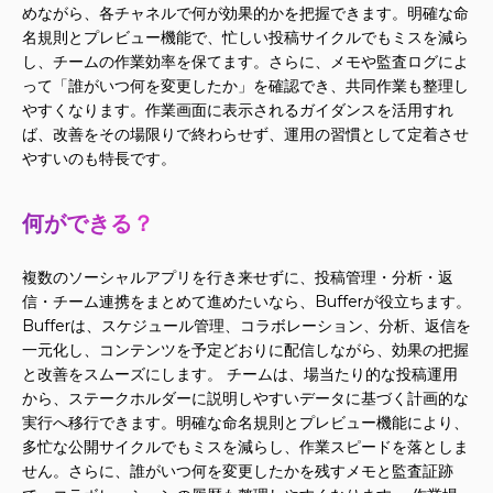
めながら、各チャネルで何が効果的かを把握できます。明確な命
名規則とプレビュー機能で、忙しい投稿サイクルでもミスを減ら
し、チームの作業効率を保てます。さらに、メモや監査ログによ
って「誰がいつ何を変更したか」を確認でき、共同作業も整理し
やすくなります。作業画面に表示されるガイダンスを活用すれ
ば、改善をその場限りで終わらせず、運用の習慣として定着させ
やすいのも特長です。
何ができる？
複数のソーシャルアプリを行き来せずに、投稿管理・分析・返
信・チーム連携をまとめて進めたいなら、Bufferが役立ちます。
Bufferは、スケジュール管理、コラボレーション、分析、返信を
一元化し、コンテンツを予定どおりに配信しながら、効果の把握
と改善をスムーズにします。 チームは、場当たり的な投稿運用
から、ステークホルダーに説明しやすいデータに基づく計画的な
実行へ移行できます。明確な命名規則とプレビュー機能により、
多忙な公開サイクルでもミスを減らし、作業スピードを落としま
せん。さらに、誰がいつ何を変更したかを残すメモと監査証跡