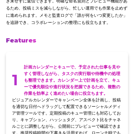
き来せずに返信できます。明確な命名規則とプレビュー機能があ
るため、投稿ミスを減らしながら、忙しい運用でも作業を止めず
に進められます。メモと監査ログで「誰が何をいつ変更したか」
を追跡でき、コラボレーションの整理にも役立ちます。
Features
計画カレンダーとキューで、予定された仕事を見や
1
すく管理しながら、タスクの実行順や待機中の処理
も整理できます。カレンダー上で計画を立て、キュ
ーで優先順位や進行状況を把握できるため、複数の
作業を効率よく進めたい場合に役立ちます。
ビジュアルカレンダーでキャンペーン全体を計画し、投稿
を適切な日付へドラッグして配置できるソーシャルメディ
ア管理ツールです。定期投稿のキュー管理にも対応してお
り、キャプション、ハッシュタグ、アスペクト比をチャネ
ルごとに調整しながら、公開前にプレビューで確認できま
す。推奨投稿時間や下書きを活用すれば、ローンチ時でも