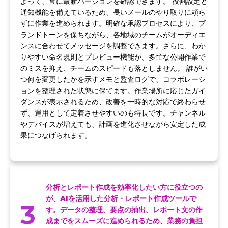
よって、常に最新バージョンを確認できます。 役割設定と
通知機能を備えているため、長いメールのやり取りに頼ら
ずに作業を進められます。明確な承認プロセスにより、ブ
ランドトーンを保ちながら、各地域のチームがオーディエ
ンスに合わせてメッセージを調整できます。さらに、わか
りやすい命名規則とプレビュー機能が、多忙な公開作業で
のミスを抑え、チームのスピードも落としません。 誰がい
つ何を変更したかを示すメモと監査ログで、コラボレーシ
ョンを整理された状態に保てます。作業場所に応じたガイ
ダンスが表示されるため、改善を一時的な対応で終わらせ
ず、運用として定着させやすいのも特長です。チャンネル
やデバイスが増えても、計画を進化させながら安定した成
果につなげられます。
分析とレポート作成を効率化したい方に役立つの
が、AIを活用した分析・レポート作成ツールで
3
す。データの整理、要点の抽出、レポート文の作
成までをスムーズに進められるため、業務の負担