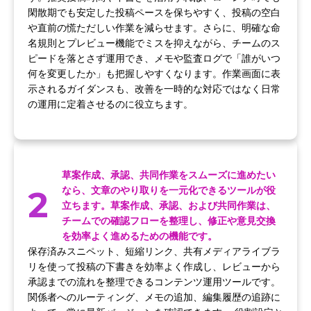
閑散期でも安定した投稿ペースを保ちやすく、投稿の空白
や直前の慌ただしい作業を減らせます。さらに、明確な命
名規則とプレビュー機能でミスを抑えながら、チームのス
ピードを落とさず運用でき、メモや監査ログで「誰がいつ
何を変更したか」も把握しやすくなります。作業画面に表
示されるガイダンスも、改善を一時的な対応ではなく日常
の運用に定着させるのに役立ちます。
草案作成、承認、共同作業をスムーズに進めたい
2
なら、文章のやり取りを一元化できるツールが役
立ちます。草案作成、承認、および共同作業は、
チームでの確認フローを整理し、修正や意見交換
を効率よく進めるための機能です。
保存済みスニペット、短縮リンク、共有メディアライブラ
リを使って投稿の下書きを効率よく作成し、レビューから
承認までの流れを整理できるコンテンツ運用ツールです。
関係者へのルーティング、メモの追加、編集履歴の追跡に