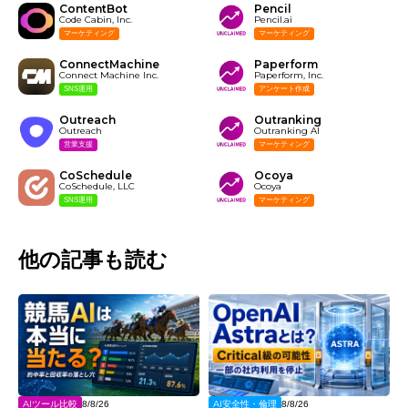
ContentBot
Pencil
Code Cabin, Inc.
Pencil.ai
マーケティング
マーケティング
ConnectMachine
Paperform
Connect Machine Inc.
Paperform, Inc.
SNS運用
アンケート作成
Outreach
Outranking
Outreach
Outranking AI
営業支援
マーケティング
CoSchedule
Ocoya
CoSchedule, LLC
Ocoya
SNS運用
マーケティング
他の記事も読む
AIツール比較
AI安全性・倫理
8/8/26
8/8/26