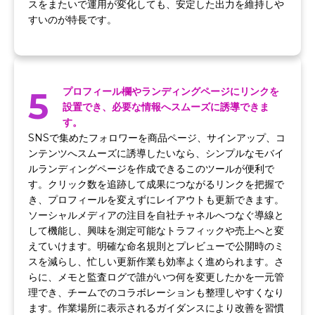
スをまたいで運用が変化しても、安定した出力を維持しや
すいのが特長です。
5
プロフィール欄やランディングページにリンクを
設置でき、必要な情報へスムーズに誘導できま
す。
SNSで集めたフォロワーを商品ページ、サインアップ、コ
ンテンツへスムーズに誘導したいなら、シンプルなモバイ
ルランディングページを作成できるこのツールが便利で
す。クリック数を追跡して成果につながるリンクを把握で
き、プロフィールを変えずにレイアウトも更新できます。
ソーシャルメディアの注目を自社チャネルへつなぐ導線と
して機能し、興味を測定可能なトラフィックや売上へと変
えていけます。明確な命名規則とプレビューで公開時のミ
スを減らし、忙しい更新作業も効率よく進められます。さ
らに、メモと監査ログで誰がいつ何を変更したかを一元管
理でき、チームでのコラボレーションも整理しやすくなり
ます。作業場所に表示されるガイダンスにより改善を習慣