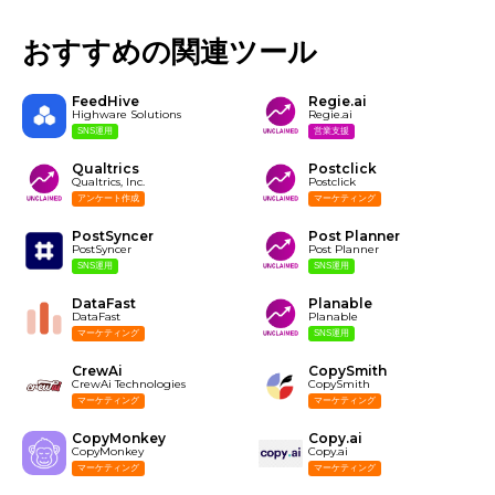
おすすめの関連ツール
FeedHive
Regie.ai
Highware Solutions
Regie.ai
SNS運用
営業支援
Qualtrics
Postclick
Qualtrics, Inc.
Postclick
アンケート作成
マーケティング
PostSyncer
Post Planner
PostSyncer
Post Planner
SNS運用
SNS運用
DataFast
Planable
DataFast
Planable
マーケティング
SNS運用
CrewAi
CopySmith
CrewAi Technologies
CopySmith
マーケティング
マーケティング
CopyMonkey
Copy.ai
CopyMonkey
Copy.ai
マーケティング
マーケティング