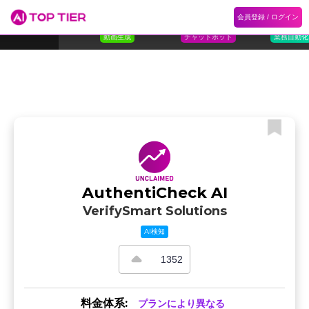
1
Flora
2
Floqer
3
Flok
会員登録 / ログイン
ランキング
ホーム
ランキング
カテゴリ
記事
Florafauna AI
Floqer Inc.
Flokzu
TOP 10
動画生成
チャットボット
業務自動化
AuthentiCheck AI
VerifySmart Solutions
AI検知
1352
料金体系:
プランにより異なる