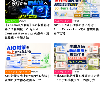
AIエージェント
AIニュース
7/8/26
8/8/26
GPT-5.6値下げ後の使い分け｜
【2026年8月最新】Xの収益化は
Sol・Terra・LunaでAI作業単価
終了？新制度「Original
を下げる
Content Rewards」の条件・対
象投稿・申請方法
AIライティング・SEO
AIエージェント
7/8/26
7/8/26
AIO対策を売上につなげる方法｜
生成AIの商品推薦を検証する方法
質問ログで作る改善ループ
｜5モデル比較テストの作り方