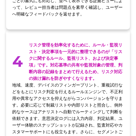
ごとの書式にも対応し、並べて表示できる証拠ビューによ
って、レビュー担当者は問題点を素早く確認し、ユーザー
へ明確なフィードバックを返せます。
リスク管理を効率化するために、ルール・監視リ
スト・決定事項を一元的に整理できるのが「リス
4
クに関するルール、監視リスト、および決定事
項」です。対応基準の共有や監視対象の管理、判
断内容の記録をまとめて行えるため、リスク対応
の抜け漏れを防ぎやすくなります。
地域、速度、デバイスのフィンガープリント、重複試行な
どをもとにリスク判定を行えるルールエンジンで、不正利
用や異常なアクセスを抑えながらコンバージョンを守りま
す。必要に応じて制裁リストや内部リストと照合し、例外
的なケースはアナリストへ自動でルーティングして判断を
依頼できます。意思決定ログには入力内容、判定結果、ユ
ーザー体験のスナップショットが記録され、監査対応やカ
スタマーサポートにも役立ちます。さらに、セグメントご