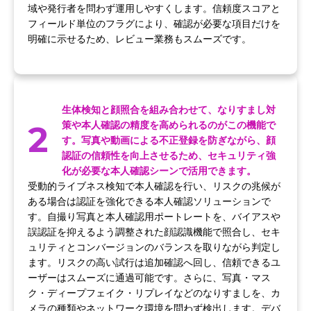
域や発行者を問わず運用しやすくします。信頼度スコアと
フィールド単位のフラグにより、確認が必要な項目だけを
明確に示せるため、レビュー業務もスムーズです。
生体検知と顔照合を組み合わせて、なりすまし対
2
策や本人確認の精度を高められるのがこの機能で
す。写真や動画による不正登録を防ぎながら、顔
認証の信頼性を向上させるため、セキュリティ強
化が必要な本人確認シーンで活用できます。
受動的ライブネス検知で本人確認を行い、リスクの兆候が
ある場合は認証を強化できる本人確認ソリューションで
す。自撮り写真と本人確認用ポートレートを、バイアスや
誤認証を抑えるよう調整された顔認識機能で照合し、セキ
ュリティとコンバージョンのバランスを取りながら判定し
ます。リスクの高い試行は追加確認へ回し、信頼できるユ
ーザーはスムーズに通過可能です。さらに、写真・マス
ク・ディープフェイク・リプレイなどのなりすましを、カ
メラの種類やネットワーク環境を問わず検出します。デバ