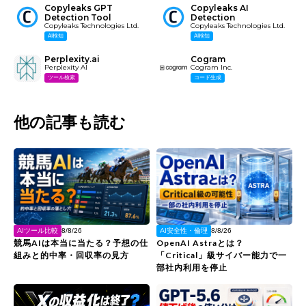
Copyleaks GPT
Copyleaks AI
Detection Tool
Detection
Copyleaks Technologies Ltd.
Copyleaks Technologies Ltd.
AI検知
AI検知
Perplexity.ai
Cogram
Perplexity AI
Cogram Inc.
ツール検索
コード生成
他の記事も読む
AIツール比較
AI安全性・倫理
8/8/26
8/8/26
競馬AIは本当に当たる？予想の仕
OpenAI Astraとは？
組みと的中率・回収率の見方
「Critical」級サイバー能力で一
部社内利用を停止