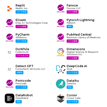
Replit
Fanvue
Replit, Inc.
Fanvue LLC
コード生成
ツール検索
EliseAI
Pytorch Lightning
Elise A.I. Technologies Corp.
PyTorch
ツール検索
開発
PyCharm
PubMed Central
JetBrains
National Library of Medicine
コード生成
ツール検索
DoWhile
Dimensions
Collectiv.AI
Digital Science & Research
Solutions Inc.
ツールまとめ
ツール検索
Detect GPT
DeepCode AI
Consultech Ventures LLC
Snyk
AI検知
コード生成
Ponicode
Dataiku
Ponicode
Dataiku
コード生成
開発
DataRobot
Cursor
DataRobot
Cursor Labs
開発
コード生成