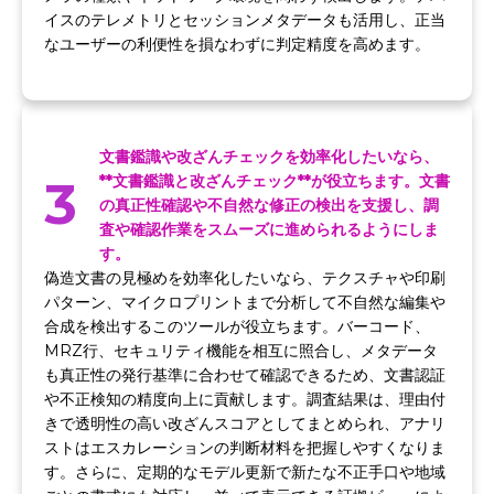
イスのテレメトリとセッションメタデータも活用し、正当
なユーザーの利便性を損なわずに判定精度を高めます。
文書鑑識や改ざんチェックを効率化したいなら、
3
**文書鑑識と改ざんチェック**が役立ちます。文書
の真正性確認や不自然な修正の検出を支援し、調
査や確認作業をスムーズに進められるようにしま
す。
偽造文書の見極めを効率化したいなら、テクスチャや印刷
パターン、マイクロプリントまで分析して不自然な編集や
合成を検出するこのツールが役立ちます。バーコード、
MRZ行、セキュリティ機能を相互に照合し、メタデータ
も真正性の発行基準に合わせて確認できるため、文書認証
や不正検知の精度向上に貢献します。調査結果は、理由付
きで透明性の高い改ざんスコアとしてまとめられ、アナリ
ストはエスカレーションの判断材料を把握しやすくなりま
す。さらに、定期的なモデル更新で新たな不正手口や地域