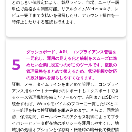
とのしきい値設定により、製品ライン、市場、ユーザー層
単位で厳格さを調整可能。リアルタイムWebhookで、レ
ビュー完了まで支払いを保留したり、アカウント操作を一
時停止したりする連携も行えます。
ダッシュボード、API、コンプライアンス管理を
5
一元化し、運用の見える化と統制をスムーズに進
めたい企業に役立つのがこのツールです。複数の
管理業務をまとめて扱えるため、状況把握や対応
の抜け漏れを減らしやすくなります。
証拠、メモ、タイムラインをまとめて管理し、コンプライ
アンス用やパートナー向けのレポートもエクスポートでき
るケース管理機能を備えたツールです。APIまたはSDKで
統合すれば、Webやモバイルのフローに一貫したUXとエ
ラー処理を持つ検証機能を組み込めます。さらに、同意追
跡、保持期間、ロールベースのアクセス制御によってプラ
イバシーとデータ所在地のポリシーを運用しやすくし、地
域別の処理オプションと保存時・転送時の暗号化で機密情