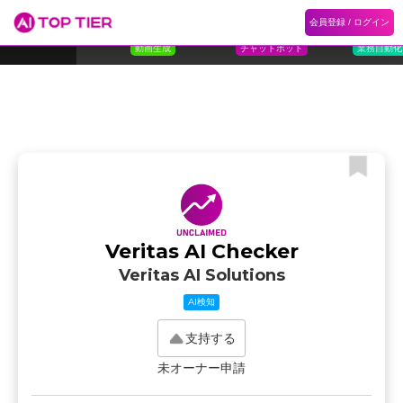
1
Flora
2
Floqer
3
Flok
会員登録 / ログイン
ランキング
ホーム
ランキング
カテゴリ
記事
Florafauna AI
Floqer Inc.
Flokzu
TOP 10
動画生成
チャットボット
業務自動化
Veritas AI Checker
Veritas AI Solutions
AI検知
支持する
未オーナー申請