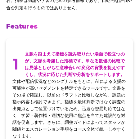
お、指標は議論や学習のための参考情報であり、自動的な評価や
合否判定を行うものではありません。
Features
文脈を踏まえて指標を読み取りたい場面で役立つの
1
が、文脈を考慮した指標です。単なる数値の比較で
は見落としがちな意味合いや変化の背景を捉えやす
くし、状況に応じた判断や分析をサポートします。
文体や配信状況などのシグナルをもとに、AIによる支援の
可能性が高いセグメントを特定できるツールです。文書を
その場で確認し、以前のドラフトと比較しながら、課題の
指示内容も検討できます。指標を最終判断ではなく調査の
出発点として位置づけているため、迅速な懲罰対応ではな
く、学習・著作権・適切な使用に焦点を当てた建設的な対
話を促進します。さらに、調整ガイドによってスタッフが
閾値とエスカレーション手順をコース全体で統一しやすく
なります。