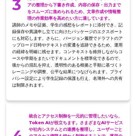
3
アの整理から下書き作成、内容の保存・出力まで
をスムーズに進められるため、文章作成や情報整
理の作業効率を高めたい方に適しています。
講師のメモや証拠、学生の感想をレポートに添付でき、記
録保存や異議申し立てに向けたパッケージのエクスポート
にも対応します。さらに、バージョン履歴でドラフトのア
ップロード日時やテキストの変遷を追跡できるため、運用
の経緯を明確に残せます。コンテキストを維持しながらコ
ースや学期をまたいでドキュメントを標準化できるので、
後からの混乱を抑え、透明性のある根拠と手順に基づくト
レーニングや調整、公平な結果につなげられます。プライ
バシー設定により学生記録の保護も行え、名簿外への共有
は制限されます。
統合とアクセス制御を一元的に管理したいなら、
Token AIが役立ちます。さまざまなAIサービス
4
や社内システムとの連携を整理し、ユーザーごと