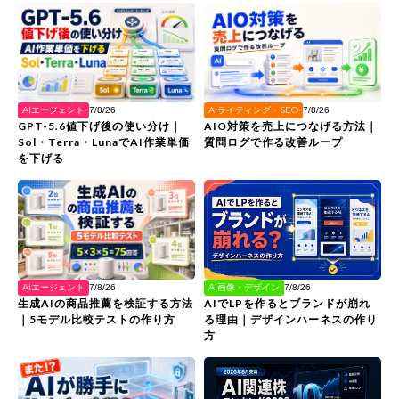
AIエージェント
AIライティング・SEO
7/8/26
7/8/26
GPT-5.6値下げ後の使い分け｜
AIO対策を売上につなげる方法｜
Sol・Terra・LunaでAI作業単価
質問ログで作る改善ループ
を下げる
AI画像・デザイン
AIエージェント
7/8/26
7/8/26
AIでLPを作るとブランドが崩れ
生成AIの商品推薦を検証する方法
る理由｜デザインハーネスの作り
｜5モデル比較テストの作り方
方