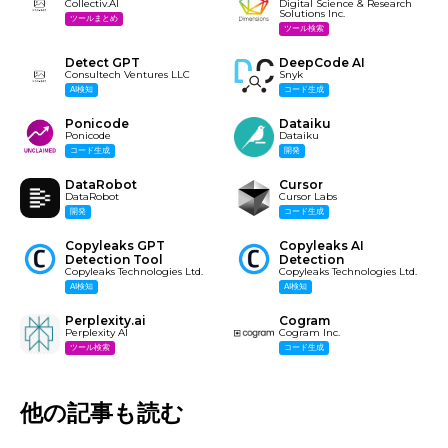
Collectiv.AI
Digital Science & Research
Solutions Inc.
ツールまとめ
ツール検索
Detect GPT
DeepCode AI
Consultech Ventures LLC
Snyk
AI検知
コード生成
Ponicode
Dataiku
Ponicode
Dataiku
コード生成
開発
DataRobot
Cursor
DataRobot
Cursor Labs
開発
コード生成
Copyleaks GPT
Copyleaks AI
Detection Tool
Detection
Copyleaks Technologies Ltd.
Copyleaks Technologies Ltd.
AI検知
AI検知
Perplexity.ai
Cogram
Perplexity AI
Cogram Inc.
ツール検索
コード生成
他の記事も読む