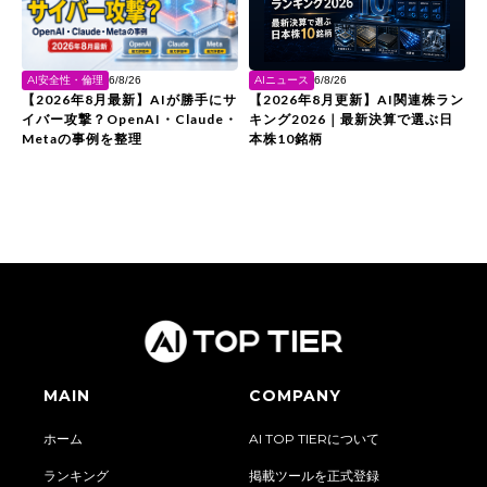
AIニュース
AI安全性・倫理
6/8/26
6/8/26
【2026年8月更新】AI関連株ラン
【2026年8月最新】AIが勝手にサ
キング2026｜最新決算で選ぶ日
イバー攻撃？OpenAI・Claude・
本株10銘柄
Metaの事例を整理
MAIN
COMPANY
ホーム
AI TOP TIERについて
ランキング
掲載ツールを正式登録