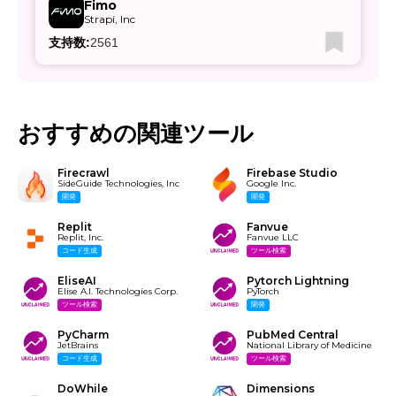
Fimo
Strapi, Inc
支持数:
2561
おすすめの関連ツール
Firecrawl
Firebase Studio
SideGuide Technologies, Inc
Google Inc.
開発
開発
Replit
Fanvue
Replit, Inc.
Fanvue LLC
コード生成
ツール検索
EliseAI
Pytorch Lightning
Elise A.I. Technologies Corp.
PyTorch
ツール検索
開発
PyCharm
PubMed Central
JetBrains
National Library of Medicine
コード生成
ツール検索
DoWhile
Dimensions