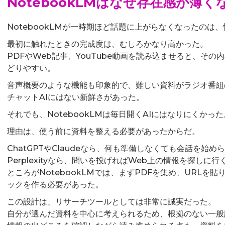
NotebookLMはなぜ存在感が薄
NotebookLMが一時期ほど話題に上がらなくなったのは
最初に触れたときの完成度は、むしろかなり高かった。
PDFやWeb記事、YouTube動画を読み込ませると、そ
どりやすい。
音声概要のような機能も印象的で、難しい資料がラジオ番組
チャットAIにはない新鮮さがあった。
それでも、NotebookLMは毎日開くAIにはなりにくかった
理由は、使う前に資料を整える必要があったからだ。
ChatGPTやClaudeなら、何も準備しなくても会話を始め
Perplexityなら、問いを投げればWeb上の情報を探しに行
ところがNotebookLMでは、まずPDFを集め、URLを
ックを作る必要があった。
この設計は、リサーチツールとしては非常に誠実だった。
自分が選んだ資料を中心に考えられるため、根拠のない一般