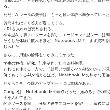
情報の出どころを確認しながら読み進められる点も、資料を
る。
ただ、AIツールの競争は、もっと軽い体験へ向かっていった
質問すればすぐ答えが返ってくる。
URLを入れれば要約される。
検索型AIは勝手にソースを探し、エージェント型ツールは
そうした体験に慣れるほど、NotebookLMの「まず資料
じられた。
さらに、用途の輪郭もつかみにくかった。
学生の勉強、研究、記事制作、社内資料整理。
どれにも使える一方で、「結局いつ開くべきAIなのか」が
何でもできるAIが増えるほど、NotebookLMの静かな
だからこそ、今回のアップデートには意味がある。
Googleは、NotebookLMの弱点だった「始めるまで
手を入れてきた。
関連ソースを探し、分析の途中でコードを実行し、最後には
ような形へ落とし込む。