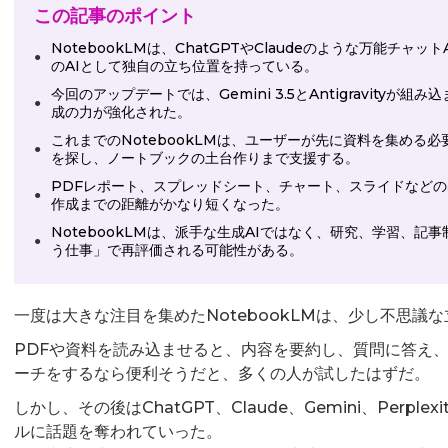
この記事のポイント
NotebookLMは、ChatGPTやClaudeのような万能チ
●
のAIとして独自の立ち位置を持っている。
今回のアップデートでは、Gemini 3.5とAntigravity
●
成の力が強化された。
これまでのNotebookLMは、ユーザーが先に資料を集める
●
を探し、ノートブックの土台作りまで支援する。
PDFレポート、スプレッドシート、チャート、スライドなど
●
作成までの距離がかなり短くなった。
NotebookLMは、派手な生成AIではなく、研究、学習、
●
う仕事」で再評価される可能性がある。
一度は大きな注目を集めたNotebookLMは、少し不思議な
PDFや資料を読み込ませると、内容を要約し、質問に答え、
ーチをするなら便利そうだと、多くの人が試したはずだ。
しかし、その後はChatGPT、Claude、Gemini、Perplex
ルに話題を奪われていった。