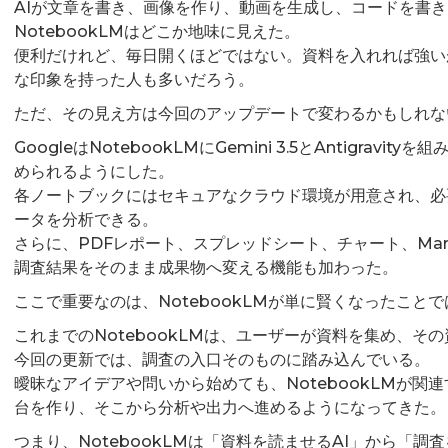
AIが文章を書き、画像を作り、動画を生成し、コードを書
NotebookLMはどこか地味に見えた。
便利だけれど、毎日開くほどではない。資料を入れれば強い
な印象を持った人も多いだろう。
ただ、その見え方は今回のアップデートで変わるかもしれな
GoogleはNotebookLMにGemini 3.5とAntigra
められるようにした。
各ノートブックにはセキュアなクラウド環境が用意され、必
ータを分析できる。
さらに、PDFレポート、スプレッドシート、チャート、Markdo
調査結果をそのまま成果物へ変える機能も加わった。
ここで重要なのは、NotebookLMが単に賢くなったこと
これまでのNotebookLMは、ユーザーが資料を集め、そ
今回の更新では、調査の入口そのものに踏み込んでいる。
曖昧なアイデアや問いから始めても、NotebookLMが関
台を作り、そこから分析や出力へ進めるようになってきた。
つまり、NotebookLMは「資料を読ませるAI」から「調