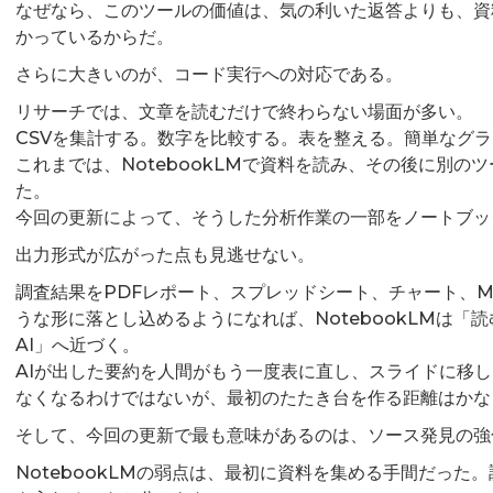
なぜなら、このツールの価値は、気の利いた返答よりも、資
かっているからだ。
さらに大きいのが、コード実行への対応である。
リサーチでは、文章を読むだけで終わらない場面が多い。
CSVを集計する。数字を比較する。表を整える。簡単なグ
これまでは、NotebookLMで資料を読み、その後に別の
た。
今回の更新によって、そうした分析作業の一部をノートブッ
出力形式が広がった点も見逃せない。
調査結果をPDFレポート、スプレッドシート、チャート、Markd
うな形に落とし込めるようになれば、NotebookLMは「
AI」へ近づく。
AIが出した要約を人間がもう一度表に直し、スライドに移
なくなるわけではないが、最初のたたき台を作る距離はかな
そして、今回の更新で最も意味があるのは、ソース発見の強
NotebookLMの弱点は、最初に資料を集める手間だった