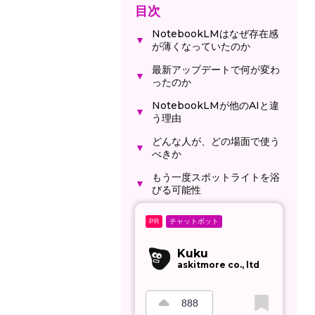
目次
NotebookLMはなぜ存在感
▼
が薄くなっていたのか
最新アップデートで何が変わ
▼
ったのか
NotebookLMが他のAIと違
▼
う理由
どんな人が、どの場面で使う
▼
べきか
もう一度スポットライトを浴
▼
びる可能性
チャットボット
PR
Kuku
askitmore co., ltd
888