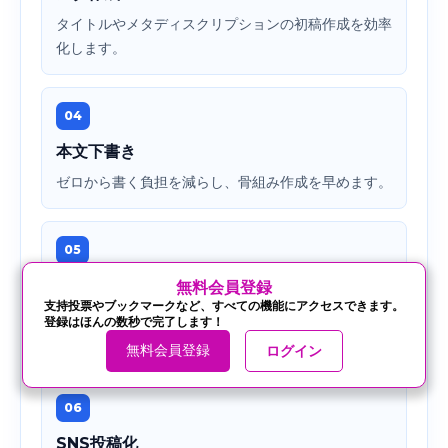
タイトルやメタディスクリプションの初稿作成を効率
化します。
04
本文下書き
ゼロから書く負担を減らし、骨組み作成を早めます。
05
FAQ作成
‍無料会員登録
支持投票やブックマークなど、すべての機能にアクセスできます。
AEOやLLMO向けの補足質問を整理しやすくなりま
登録はほんの数秒で完了します！
す。
無料会員登録
ログイン
記事一覧に戻る
シェア
06
SNS投稿化