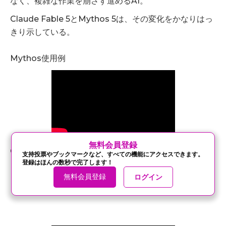
なく、複雑な作業を崩さず進めるAI。
Claude Fable 5とMythos 5は、その変化をかなりはっ
きり示している。
Mythos使用例
‍無料会員登録
Claude Fable 5がこの太陽系シミュレーションを構築し
支持投票やブックマークなど、すべての機能にアクセスできます。
登録はほんの数秒で完了します！
ました。物理学の第一原理から惑星の軌道運動を導き出
無料会員登録
し、それを使って太陽食を予測しています。
ログイン
記事一覧に戻る
シェア