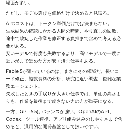
場面が多い。
ただし、モデル選びを価格だけで決めると見誤る。
AIのコストは、トークン単価だけでは決まらない。
生成結果の確認にかかる人間の時間、やり直しの回数、
途中で破綻した作業を修正する負担まで含めて考える必
要がある。
安いモデルで何度も失敗するより、高いモデルで一度に
近い形まで進めた方が安く済む仕事もある。
Fable 5が狙っているのは、まさにその領域だ。長いコ
ード修正、複数資料の分析、研究に近い調査、複雑な業
務エージェント。
失敗したときの手戻りが大きい仕事では、単価の高さよ
りも、作業を最後まで崩さない力の方が重要になる。
一方、GPT-5.5はバランスが強い。OpenAIのAPI、
Codex、ツール連携、アプリ組み込みのしやすさまで含
めると、汎用的な開発基盤として扱いやすい。