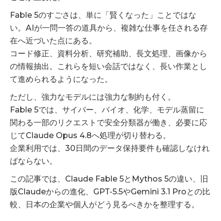
Fable 5のすごさは、単に「賢くなった」ことではな
い。AIが一問一答の道具から、複雑な仕事を任される存
在へ近づいた点にある。
コード修正、資料分析、研究補助、長文処理、画像から
の情報抽出。これらを短い会話ではなく、長い作業とし
て進められるようになった。
ただし、強力なモデルには強力な制約も付く。
Fable 5では、サイバー、バイオ、化学、モデル蒸留に
関わる一部のリクエストで安全分類器が働き、必要に応
じてClaude Opus 4.8へ処理が切り替わる。
企業利用では、30日間のデータ保持要件も確認しなけれ
ばならない。
この記事では、Claude Fable 5とMythos 5の違い、旧
版Claudeからの進化、GPT-5.5やGemini 3.1 Proとの比
較、日本の企業や個人がどう見るべきかを整理する。