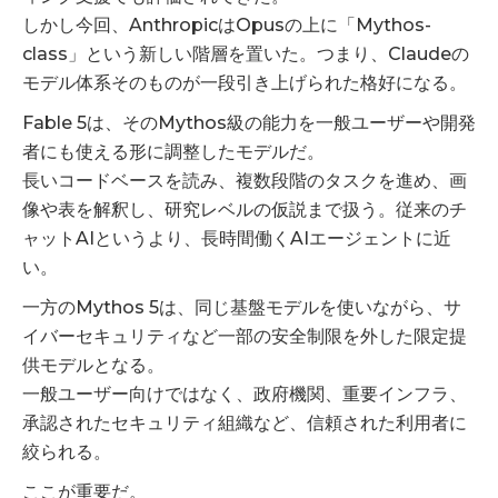
しかし今回、AnthropicはOpusの上に「Mythos-
class」という新しい階層を置いた。つまり、Claudeの
モデル体系そのものが一段引き上げられた格好になる。
Fable 5は、そのMythos級の能力を一般ユーザーや開発
者にも使える形に調整したモデルだ。
長いコードベースを読み、複数段階のタスクを進め、画
像や表を解釈し、研究レベルの仮説まで扱う。従来のチ
ャットAIというより、長時間働くAIエージェントに近
い。
一方のMythos 5は、同じ基盤モデルを使いながら、サ
イバーセキュリティなど一部の安全制限を外した限定提
供モデルとなる。
一般ユーザー向けではなく、政府機関、重要インフラ、
承認されたセキュリティ組織など、信頼された利用者に
絞られる。
ここが重要だ。