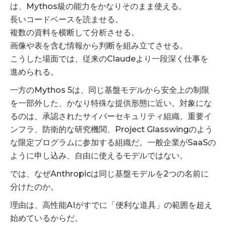
は、Mythos級の能力をかなりそのまま使える。
長いコードベースを読ませる。
複数の資料を横断して分析させる。
画像や表を含む情報から判断を組み立てさせる。
こうした場面では、従来のClaudeより一段深く仕事を
進められる。
一方のMythos 5は、同じ基盤モデルから安全上の制限
を一部外した、かなり特殊な提供形態に近い。対象にな
るのは、承認されたサイバーセキュリティ組織、重要イ
ンフラ、防衛的な研究機関、Project Glasswingのよう
な限定プログラムに参加する組織だ。一般企業がSaaSの
ように申し込み、自由に使えるモデルではない。
では、なぜAnthropicは同じ基盤モデルを2つの名前に
分けたのか。
理由は、高性能AIがすでに「便利な道具」の範囲を超え
始めているからだ。