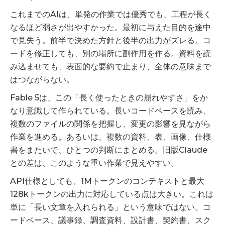
これまでのAIは、単発の作業では優秀でも、工程が長く
なるほど弱さが出やすかった。最初に与えた目的を途中
で見失う。前半で決めた方針と後半の出力がズレる。コ
ードを修正しても、別の場所に副作用を作る。資料を読
み込ませても、表面的な要約で止まり、全体の意味まで
はつながらない。
Fable 5は、この「長く使ったときの崩れやすさ」をか
なり意識して作られている。長いコードベースを読み、
複数のファイルの関係を把握し、変更の影響を見ながら
作業を進める。あるいは、複数の資料、表、画像、仕様
書をまたいで、ひとつの判断にまとめる。旧版Claude
との差は、このような重い作業で見えやすい。
API仕様としても、1Mトークンのコンテキストと最大
128kトークンの出力に対応している点は大きい。これは
単に「長い文章を入れられる」という意味ではない。コ
ードベース、議事録、調査資料、設計書、契約書、スク