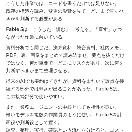
こうした作業では、コードを書くだけでは足りない。
既存の構造を読み、変更の影響を見て、どこまで直すべ
きかを判断する必要がある。
Fable 5は、こうした「読む」「考える」「直す」がつ
ながった作業に向いている。
資料分析でも同じだ。決算資料、競合資料、社内メモ、
PDF、表、画像をまとめて読み込ませ、要点を抜くだけ
ではなく、何が重要で、どこにリスクがあり、次に何を
判断すべきかまで整理させる。
従来のAIでも要約はできたが、資料をまたいで論点を接
続する部分では弱さが出ることがあった。Fable 5は、
この接続部分で使いやすい。
また、業務エージェントの中核としても相性が良い。
軽いモデルを複数の作業員のように使い、Fable 5を計
画役や判断役として置く。
調査、整理、実行、確認という流れを分けると、コスト