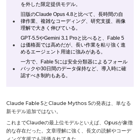
を外した限定提供モデル。
旧版のClaude Opus 4.8と比べて、長時間の自
律作業、複雑なコーディング、研究支援、画像
●
理解で大きく伸びている。
GPT-5.5やGemini 3.1 Proと比べると、Fable 5
は価格面では高めだが、長い作業を粘り強く進
●
めるエージェント用途に強みがある。
一方で、Fable 5には安全分類器によるフォール
バックや30日間のデータ保持など、導入時に確
●
認すべき制約もある。
Claude Fable 5とClaude Mythos 5の発表は、単なる
新モデル追加ではない。
これまでClaudeの最上位モデルといえば、Opusが象徴
的な存在だった。文章理解に強く、長文の読解やコーデ
ィング支援でも評価されてきた。