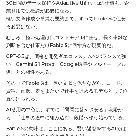
30日間のデータ保持やAdaptive thinkingの仕様も、企
業利用では確認が必要になる。
軽い文章作成や単純な要約まで、すべてFable 5に任せ
る必要はない。
むしろ、軽い処理は低コストモデルに任せ、長く複雑な
判断を含む仕事だけFable 5に回す方が現実的だ。
GPT-5.5は、価格と開発者エコシステムのバランスで強
い。Gemini 3.1 Proは、Google環境やマルチモーダル
処理との相性がある。
その中でFable 5は、長い文脈を保ちながら、コード、
資料、画像、表をまたいで仕事を進めるモデルとして位
置づけられる。
AI活用の中心は、すでに「質問に答えさせる」段階か
ら、「仕事の途中に組み込む」段階へ移り始めている。
Fable 5の意味は、ここにある。賢い返答をするAIでは