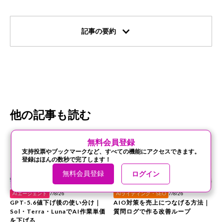
記事の要約
他の記事も読む
‍無料会員登録
支持投票やブックマークなど、すべての機能にアクセスできます。
登録はほんの数秒で完了します！
無料会員登録
ログイン
記事一覧に戻る
シェア
AIエージェント
AIライティング・SEO
7/8/26
7/8/26
GPT-5.6値下げ後の使い分け｜
AIO対策を売上につなげる方法｜
Sol・Terra・LunaでAI作業単価
質問ログで作る改善ループ
を下げる