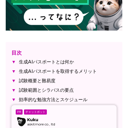
目次
生成AIパスポートとは何か
▼
生成AIパスポートを取得するメリット
▼
試験概要と難易度
▼
試験範囲とシラバスの要点
▼
効率的な勉強方法とスケジュール
▼
チャットボット
PR
Kuku
askitmore co., ltd