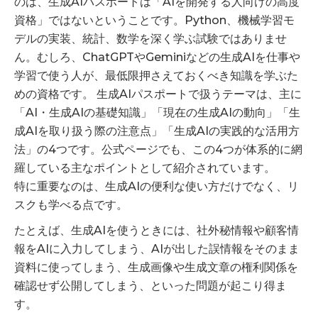
のは、生成AIパスポートは「AIを開発する人向けの高度
資格」ではないということです。Python、機械学習モ
デルの実装、統計、数学を深く学ぶ試験ではありませ
ん。むしろ、ChatGPTやGeminiなどの生成AIを仕事や
学習で使う人が、最低限押さえておくべき知識を学ぶた
めの資格です。 生成AIパスポートで扱うテーマは、主に
「AI・生成AIの基礎知識」「現在の生成AIの動向」「生
成AIを取り扱う際の注意点」「生成AIの実践的な活用方
法」の4つです。公式ページでも、この4つが体系的に網
羅している主なポイントとして紹介されています。
特に重要なのは、生成AIの便利な使い方だけでなく、リ
スクも学べる点です。
たとえば、生成AIを使うときには、社外秘情報や顧客情
報をAIに入力してしまう、AIが出した誤情報をそのまま
資料に使ってしまう、生成画像や生成文章の権利関係を
確認せず公開してしまう、といった問題が起こり得ま
す。