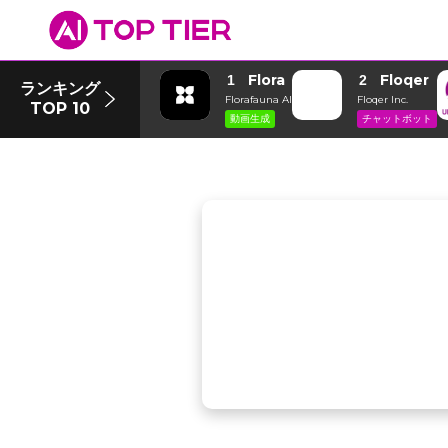
Flora
Floqer
1
2
ランキング
Florafauna AI
Floqer Inc.
TOP 10
動画生成
チャットボット