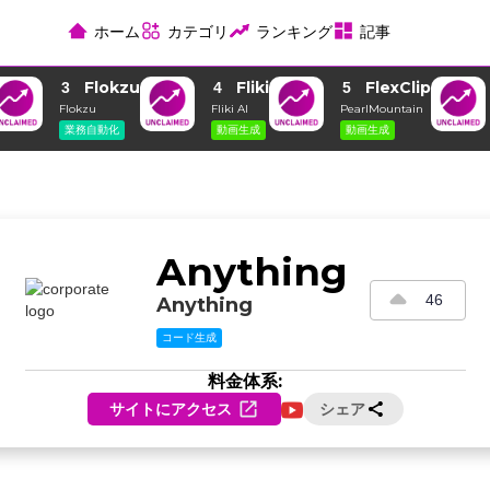
ホーム
カテゴリ
ランキング
記事
Flokzu
Fliki
FlexClip
3
4
5
Flokzu
Fliki AI
PearlMountain
業務自動化
動画生成
動画生成
Anything
46
Anything
コード生成
料金体系:
サイトにアクセス
シェア