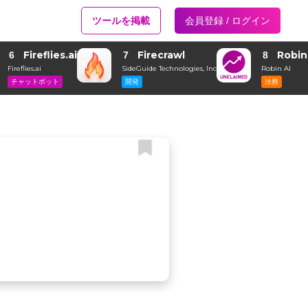
ツールを掲載
会員登録 / ログイン
Fireflies.ai
Firecrawl
Robin
6
7
8
Fireflies.ai
SideGuide Technologies, Inc
Robin AI
チャットボット
開発
法務