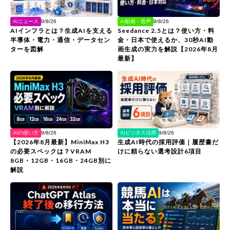
AIニュース
AI動画・音声
9/8/26
9/8/26
AIインフラとは？生成AIを支える
Seedance 2.5とは？使い方・料
半導体・電力・通信・データセン
金・日本で使えるか、30秒AI動
ターを図解
画生成の実力を解説【2026年8月
最新】
AIの使い方
AIビジネス活用
9/8/26
9/8/26
【2026年8月最新】MiniMax H3
生成AI時代の採用評価｜履歴書だ
の必要スペックは？VRAM
けに頼らない選考設計6項目
8GB・12GB・16GB・24GB別に
解説