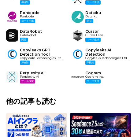
AI検知
コード生成
Ponicode
Dataiku
Ponicode
Dataiku
コード生成
開発
DataRobot
Cursor
DataRobot
Cursor Labs
開発
コード生成
Copyleaks GPT
Copyleaks AI
Detection Tool
Detection
Copyleaks Technologies Ltd.
Copyleaks Technologies Ltd.
AI検知
AI検知
Perplexity.ai
Cogram
Perplexity AI
Cogram Inc.
ツール検索
コード生成
他の記事も読む