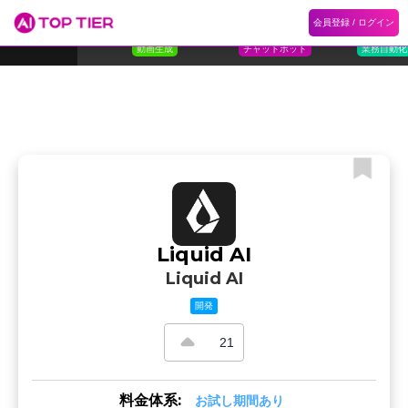
1
Flora
2
Floqer
3
Flok
会員登録 / ログイン
ランキング
ホーム
ランキング
カテゴリ
記事
Florafauna AI
Floqer Inc.
Flokzu
TOP 10
動画生成
チャットボット
業務自動化
Liquid AI
Liquid AI
開発
21
料金体系:
お試し期間あり