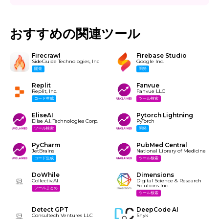
おすすめの関連ツール
Firecrawl
Firebase Studio
SideGuide Technologies, Inc
Google Inc.
開発
開発
Replit
Fanvue
Replit, Inc.
Fanvue LLC
コード生成
ツール検索
EliseAI
Pytorch Lightning
Elise A.I. Technologies Corp.
PyTorch
ツール検索
開発
PyCharm
PubMed Central
JetBrains
National Library of Medicine
コード生成
ツール検索
DoWhile
Dimensions
Collectiv.AI
Digital Science & Research
Solutions Inc.
ツールまとめ
ツール検索
Detect GPT
DeepCode AI
Consultech Ventures LLC
Snyk