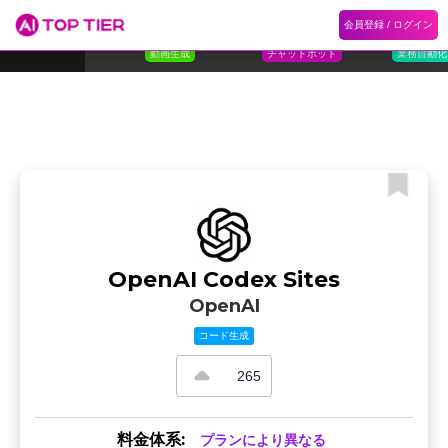
1
Flora
2
Floqer
3
Flok
会員登録 / ログイン
ランキング
ホーム
ランキング
カテゴリ
記事
Florafauna AI
Floqer Inc.
Flokzu
TOP 10
動画生成
チャットボット
業務自動化
OpenAI Codex Sites
OpenAI
コード生成
265
料金体系:
プランにより異なる