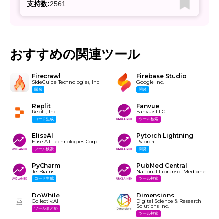
支持数:
2561
おすすめの関連ツール
Firecrawl
Firebase Studio
SideGuide Technologies, Inc
Google Inc.
開発
開発
Replit
Fanvue
Replit, Inc.
Fanvue LLC
コード生成
ツール検索
EliseAI
Pytorch Lightning
Elise A.I. Technologies Corp.
PyTorch
ツール検索
開発
PyCharm
PubMed Central
JetBrains
National Library of Medicine
コード生成
ツール検索
DoWhile
Dimensions
Collectiv.AI
Digital Science & Research
Solutions Inc.
ツールまとめ
ツール検索