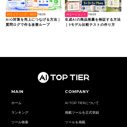
AIライティング・SEO
AIエージェント
7/8/26
7/8/26
AIO対策を売上につなげる方法｜
生成AIの商品推薦を検証する方法
質問ログで作る改善ループ
｜5モデル比較テストの作り方
MAIN
COMPANY
ホーム
AI TOP TIERについて
ランキング
掲載ツールを正式登録
ツール検索
ツールを掲載