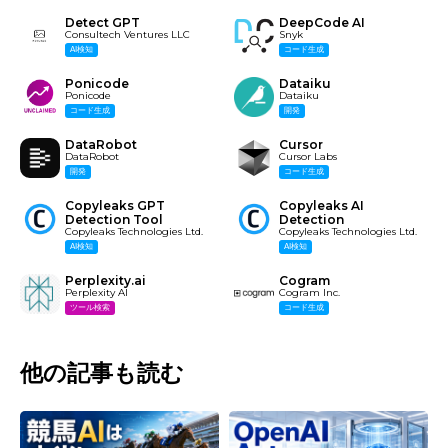
Detect GPT
DeepCode AI
Consultech Ventures LLC
Snyk
AI検知
コード生成
Ponicode
Dataiku
Ponicode
Dataiku
コード生成
開発
DataRobot
Cursor
DataRobot
Cursor Labs
開発
コード生成
Copyleaks GPT
Copyleaks AI
Detection Tool
Detection
Copyleaks Technologies Ltd.
Copyleaks Technologies Ltd.
AI検知
AI検知
Perplexity.ai
Cogram
Perplexity AI
Cogram Inc.
ツール検索
コード生成
他の記事も読む