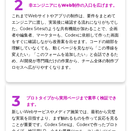
2
非エンジニアにもWeb制作の入口を広げます。
これまでWebサイトやアプリの制作は、要件をまとめて
エンジニアに渡し、実装後に確認する流れになりがちでし
た。Codex Sitesのような共有機能が加わることで、企画
者や編集者、マーケターも、Codexに依頼して作った画面
をすぐに確認しながら改善案を出せます。コードの細部を
理解していなくても、動くページを見ながら「この導線を
変えたい」「このフォームを追加したい」と会話できるた
め、AI開発が専門職だけの作業から、チーム全体の制作プ
ロセスへ広がりやすくなります。
3
プロトタイプから実用ページまで素早く検証でき
ます。
新しいWebサービスやメディア施策では、最初から完璧
な実装を目指すより、まず触れるものを作って反応を見る
ことが重要です。Codex Sitesは、Codexで作ったプロト
タイプ、検証用LP、小さな業務ツール、コンテンツペー