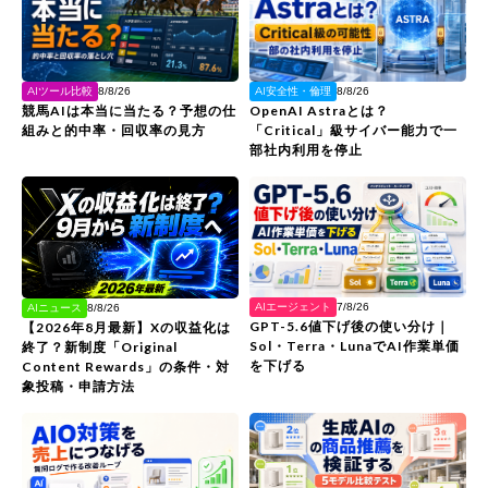
AIツール比較
AI安全性・倫理
8/8/26
8/8/26
競馬AIは本当に当たる？予想の仕
OpenAI Astraとは？
組みと的中率・回収率の見方
「Critical」級サイバー能力で一
部社内利用を停止
AIエージェント
AIニュース
7/8/26
8/8/26
GPT-5.6値下げ後の使い分け｜
【2026年8月最新】Xの収益化は
Sol・Terra・LunaでAI作業単価
終了？新制度「Original
を下げる
Content Rewards」の条件・対
象投稿・申請方法