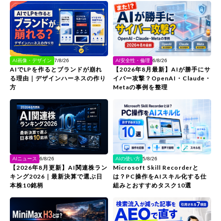
AI画像・デザイン
AI安全性・倫理
7/8/26
6/8/26
AIでLPを作るとブランドが崩れ
【2026年8月最新】AIが勝手にサ
る理由｜デザインハーネスの作り
イバー攻撃？OpenAI・Claude・
方
Metaの事例を整理
AIニュース
AIの使い方
6/8/26
5/8/26
【2026年8月更新】AI関連株ラン
Microsoft Skill Recorderと
キング2026｜最新決算で選ぶ日
は？PC操作をAIスキル化する仕
本株10銘柄
組みとおすすめタスク10選