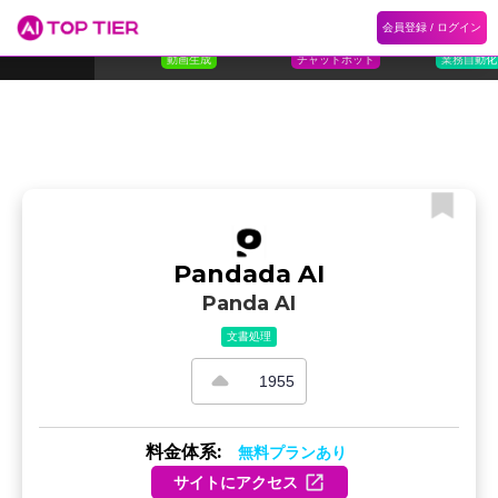
1
Flora
2
Floqer
3
Flok
会員登録 / ログイン
ランキング
ホーム
ランキング
カテゴリ
記事
Florafauna AI
Floqer Inc.
Flokzu
TOP 10
動画生成
チャットボット
業務自動化
Pandada AI
Panda AI
文書処理
1955
料金体系:
無料プランあり
サイトにアクセス