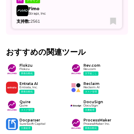
デザイン
PR
Fimo
Strapi, Inc
支持数:
2561
おすすめの関連ツール
Flokzu
Rev.com
Flokzu
Rev.com
業務自動化
文字起こし
Entrata AI
Reclaim
Entrata, Inc.
Reclaim AI
業務自動化
タスク管理
Quire
DocuSign
Quire
DocuSign
タスク管理
文書処理
Docparser
ProcessMaker
SureSwift Capital
ProcessMaker Inc.
文書処理
業務自動化