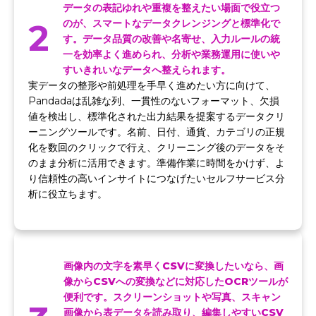
データの表記ゆれや重複を整えたい場面で役立つ
2
のが、スマートなデータクレンジングと標準化で
す。データ品質の改善や名寄せ、入力ルールの統
一を効率よく進められ、分析や業務運用に使いや
すいきれいなデータへ整えられます。
実データの整形や前処理を手早く進めたい方に向けて、
Pandadaは乱雑な列、一貫性のないフォーマット、欠損
値を検出し、標準化された出力結果を提案するデータクリ
ーニングツールです。名前、日付、通貨、カテゴリの正規
化を数回のクリックで行え、クリーニング後のデータをそ
のまま分析に活用できます。準備作業に時間をかけず、よ
り信頼性の高いインサイトにつなげたいセルフサービス分
析に役立ちます。
画像内の文字を素早くCSVに変換したいなら、画
像からCSVへの変換などに対応したOCRツールが
便利です。スクリーンショットや写真、スキャン
画像から表データを読み取り、編集しやすいCSV