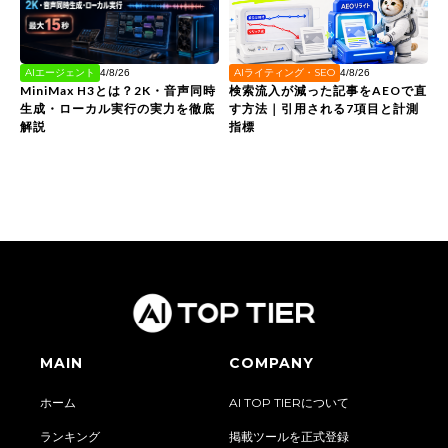
AIライティング・SEO
AIエージェント
4/8/26
4/8/26
検索流入が減った記事をAEOで直
MiniMax H3とは？2K・音声同時
す方法｜引用される7項目と計測
生成・ローカル実行の実力を徹底
指標
解説
MAIN
COMPANY
ホーム
AI TOP TIERについて
ランキング
掲載ツールを正式登録