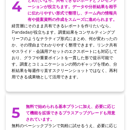
4
とめたいなら、共有できるレポートとプレゼンテ
ーションが役立ちます。データや分析結果を相手
に伝わりやすい形式で整理し、チーム内の情報共
有や提案資料の作成をスムーズに進められます。
経営層にそのまま共有できるレポートを作りたいなら、
Pandadaが役立ちます。調査結果をコンサルティングブ
リーフのようなナラティブ形式にまとめ、何が変わったの
か、その理由までわかりやすく整理できます。リンク共有
やスライド・会議用アセットのエクスポートにも対応して
おり、グラフや重要ポイントを一貫した形で提示可能で
す。調査とコミュニケーションの間のギャップを埋め、分
析結果を毎週作り直すスクリーンショットではなく、再利
用できる成果物として活用できます。
5
無料で始められる基本プランに加え、必要に応じ
て機能を拡張できるプラスアップグレードも用意
されています。
無料のベーシックプランで気軽に試せるうえ、必要に応じ