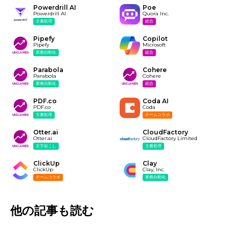
Powerdrill AI
Poe
Powerdrill AI
Quora Inc.
文書処理
総合
Pipefy
Copilot
Pipefy
Microsoft
業務自動化
総合
Parabola
Cohere
Parabola
Cohere
業務自動化
総合
PDF.co
Coda AI
PDF.co
Coda
文書処理
チームコラボ
Otter.ai
CloudFactory
Otter.ai
CloudFactory Limited
文字起こし
文書処理
ClickUp
Clay
ClickUp
Clay, Inc.
チームコラボ
業務自動化
他の記事も読む