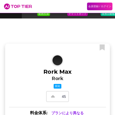
1
Flora
2
Floqer
3
Flok
会員登録 / ログイン
ランキング
ホーム
ランキング
カテゴリ
記事
Florafauna AI
Floqer Inc.
Flokzu
TOP 10
動画生成
チャットボット
業務自動化
Rork Max
Rork
開発
45
料金体系:
プランにより異なる