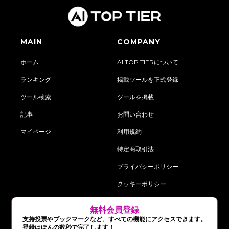
MAIN
COMPANY
ホーム
AI TOP TIERについて
ランキング
掲載ツールを正式登録
ツール検索
ツールを掲載
記事
お問い合わせ
マイページ
利用規約
特定商取引法
プライバシーポリシー
クッキーポリシー
‍無料会員登録
follow us on:
支持投票やブックマークなど、すべての機能にアクセスできます。
登録はほんの数秒で完了します！