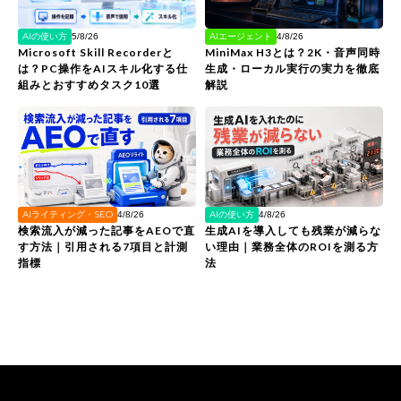
AIの使い方
AIエージェント
5/8/26
4/8/26
Microsoft Skill Recorderと
MiniMax H3とは？2K・音声同時
は？PC操作をAIスキル化する仕
生成・ローカル実行の実力を徹底
組みとおすすめタスク10選
解説
AIライティング・SEO
AIの使い方
4/8/26
4/8/26
検索流入が減った記事をAEOで直
生成AIを導入しても残業が減らな
す方法｜引用される7項目と計測
い理由｜業務全体のROIを測る方
指標
法