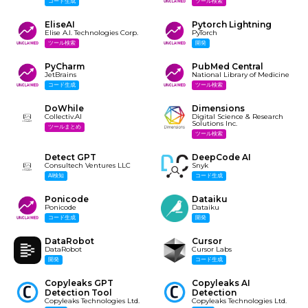
コード生成
ツール検索
EliseAI
Pytorch Lightning
Elise A.I. Technologies Corp.
PyTorch
ツール検索
開発
PyCharm
PubMed Central
JetBrains
National Library of Medicine
コード生成
ツール検索
DoWhile
Dimensions
Collectiv.AI
Digital Science & Research
Solutions Inc.
ツールまとめ
ツール検索
Detect GPT
DeepCode AI
Consultech Ventures LLC
Snyk
AI検知
コード生成
Ponicode
Dataiku
Ponicode
Dataiku
コード生成
開発
DataRobot
Cursor
DataRobot
Cursor Labs
開発
コード生成
Copyleaks GPT
Copyleaks AI
Detection Tool
Detection
Copyleaks Technologies Ltd.
Copyleaks Technologies Ltd.