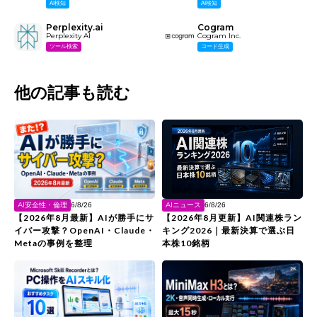
AI検知
AI検知
Perplexity.ai
Cogram
Perplexity AI
Cogram Inc.
ツール検索
コード生成
他の記事も読む
AIニュース
AI安全性・倫理
6/8/26
6/8/26
【2026年8月更新】AI関連株ラン
【2026年8月最新】AIが勝手にサ
キング2026｜最新決算で選ぶ日
イバー攻撃？OpenAI・Claude・
本株10銘柄
Metaの事例を整理