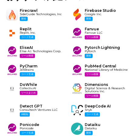
Firecrawl
Firebase Studio
SideGuide Technologies, Inc
Google Inc.
開発
開発
Replit
Fanvue
Replit, Inc.
Fanvue LLC
コード生成
ツール検索
EliseAI
Pytorch Lightning
Elise A.I. Technologies Corp.
PyTorch
ツール検索
開発
PyCharm
PubMed Central
JetBrains
National Library of Medicine
コード生成
ツール検索
DoWhile
Dimensions
Collectiv.AI
Digital Science & Research
Solutions Inc.
ツールまとめ
ツール検索
Detect GPT
DeepCode AI
Consultech Ventures LLC
Snyk
AI検知
コード生成
Ponicode
Dataiku
Ponicode
Dataiku
コード生成
開発