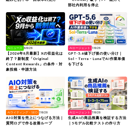
部社内利用を停止
AIエージェント
AIニュース
7/8/26
8/8/26
GPT-5.6値下げ後の使い分け｜
【2026年8月最新】Xの収益化は
Sol・Terra・LunaでAI作業単価
終了？新制度「Original
を下げる
Content Rewards」の条件・対
象投稿・申請方法
AIライティング・SEO
AIエージェント
7/8/26
7/8/26
AIO対策を売上につなげる方法｜
生成AIの商品推薦を検証する方法
質問ログで作る改善ループ
｜5モデル比較テストの作り方