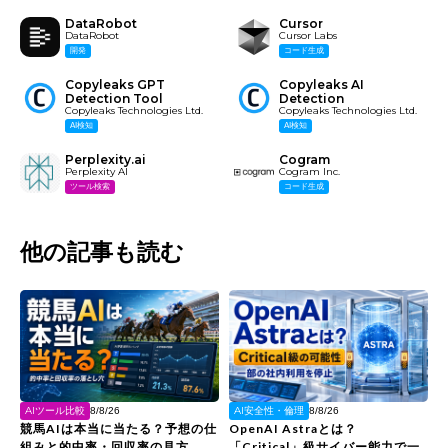
DataRobot
Cursor
DataRobot
Cursor Labs
開発
コード生成
Copyleaks GPT
Copyleaks AI
Detection Tool
Detection
Copyleaks Technologies Ltd.
Copyleaks Technologies Ltd.
AI検知
AI検知
Perplexity.ai
Cogram
Perplexity AI
Cogram Inc.
ツール検索
コード生成
他の記事も読む
AIツール比較
AI安全性・倫理
8/8/26
8/8/26
競馬AIは本当に当たる？予想の仕
OpenAI Astraとは？
組みと的中率・回収率の見方
「Critical」級サイバー能力で一