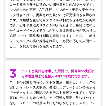
コード変更を安全に進めたい開発者向けのAIツールです。
シンボル名の変更、API移行、インポート更新を安全チェ
ック付きで行い、提案された差分には変更理由も表示され
ます。大規模な更新でもスタイルや制約を保ちながら編集
でき、ビルド失敗のリスクを抑えられます。複雑に依存し
合うコードベースで発生しがちな反復作業をAIが代わりに
処理しつつ、開発者は制御を維持できます。さらに、ポリ
シーでリスクの高い操作を制限し、必要に応じて人間のレ
ビューを挟んで移行を進められます。
3
テストと実行を考慮した設計で、開発時の検証か
ら本番運用まで見据えやすい構成にできます。
コードの変更と同時にテストを生成・更新し、チェックの
実行からトレースの取得、失敗したアサーションの表示ま
でをチャット上で確認できるテスト支援ツールです。変更
直前にテストを走らせることで回帰を早期に見つけやすく
なり、レビューの精度向上にもつながります。スキャフォ