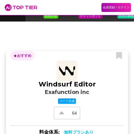
1
Flora
2
Floqer
3
Flok
会員登録 / ログイン
ランキング
ホーム
ランキング
カテゴリ
記事
Florafauna AI
Floqer Inc.
Flokzu
TOP 10
動画生成
チャットボット
業務自動化
おすすめ
Windsurf Editor
Exafunction inc
コード生成
64
料金体系:
無料プランあり