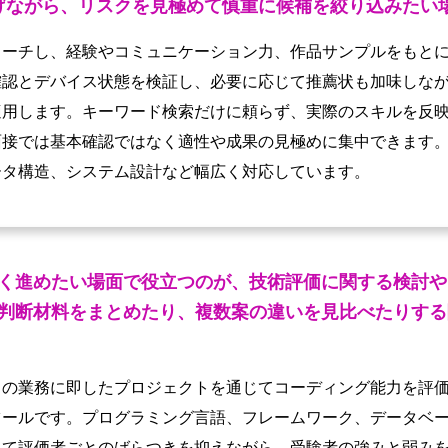
げながら、リスクを見極めて慎重に候補を絞り込みたい
ローチし、経験やコミュニケーション力、作品サンプルをもと
確認とデバイス状態を検証し、必要に応じて推薦状も加味しな
適用します。キーワード検索だけに頼らず、実際のスキルを反
面接では基本確認ではなく適性や成果の見極めに集中できます
ータ構造、システム設計など幅広く対応しています。
く進めたい場面で役立つのが、技術評価に関する検討や
判断材料をまとめたり、複数案の違いを見比べたりする
々の業務に即したプロジェクトを通じてコーディング能力を評
ツールです。プログラミング言語、フレームワーク、データベ
って評価者ごとのばらつきを抑えながら、受験者の強みと弱み