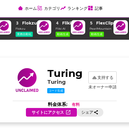
ホーム
カテゴリ
ランキング
記事
Flokzu
Fliki
FlexClip
3
4
5
Flokzu
Fliki AI
PearlMountain
業務自動化
動画生成
動画生成
Turing
支持する
Turing
未オーナー申請
コード生成
料金体系:
有料
サイトにアクセス
シェア