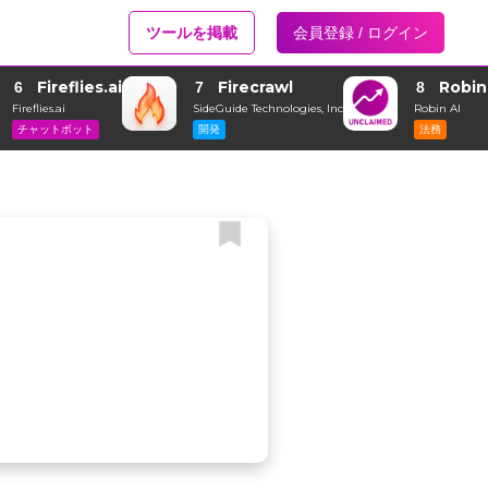
ツールを掲載
会員登録 / ログイン
Fireflies.ai
Firecrawl
Robin
6
7
8
Fireflies.ai
SideGuide Technologies, Inc
Robin AI
チャットボット
開発
法務