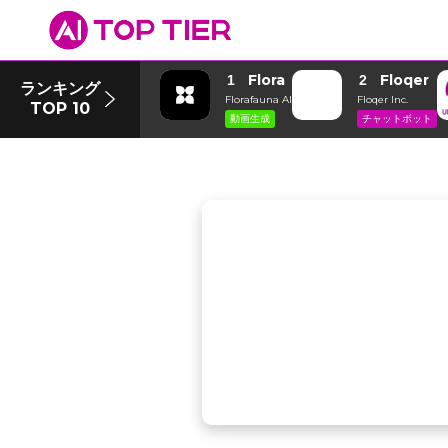
Flora
Floqer
1
2
ランキング
Florafauna AI
Floqer Inc.
TOP 10
動画生成
チャットボット