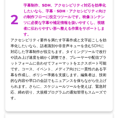
字幕制作、SDH、アクセシビリティ対応を効率化
したいなら、字幕・SDH・アクセシビリティ向け
2
の制作フローに役立つツールです。映像コンテン
ツに必要な字幕や補足情報を扱いやすくし、視聴
者に伝わりやすい形へ整える作業をサポートしま
す。
アクセシビリティ要件を満たす字幕作成と文字起こしを効
率化したいなら、話者識別や非音声キューを含むSDHに
対応した字幕制作が役立ちます。タイミングツールで改行
や読み上げ速度を細かく調整でき、プレーヤーや配信プラ
ットフォームに合わせてフォーマットをエクスポート可能
です。コース、イベント、メディア向けに一貫性のある字
幕を作成し、ポリシー準拠を支援します。編集者は、技術
的な内容や早口の会話でもニュアンスを保ちながら仕上げ
られます。さらに、スケジュールツールを使えば、緊急対
応、締め切り、大規模プログラムの通知管理もスムーズで
す。