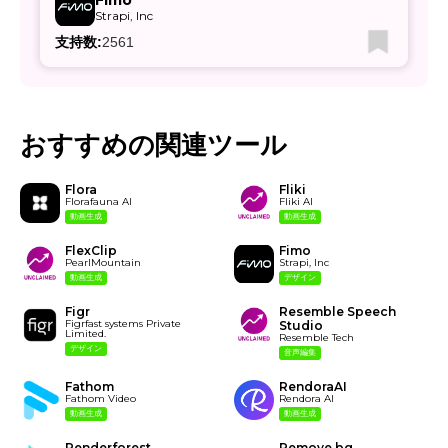
Fimo
Strapi, Inc
支持数:
2561
おすすめの関連ツール
Flora
Fliki
Florafauna AI
Fliki AI
動画生成
動画生成
FlexClip
Fimo
PearlMountain
Strapi, Inc
動画生成
デザイン
Figr
Resemble Speech
Figrfast systems Private
Studio
Limited.
Resemble Tech
デザイン
音声編集
Fathom
RendoraAI
Fathom Video
Rendora AI
動画生成
動画生成
Renderforest
Remove.bg