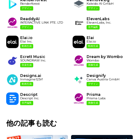
Renderforest
Kaleido AI GmbH
デザイン
デザイン
ReaddyAI
ElevenLabs
INTERACTIVE LINK PTE. LTD
ElevenLabs, Inc.
デザイン
音声編集
Elai.io
Elai
Elai Inc.
Elai.io
動画生成
動画生成
Ecrett Music
Dream by Wombo
SOUNDRAW Inc.
Wombo
音楽生成
画像生成
Designs.ai
Designify
Inmagine123rf
Canva Austria GmbH
動画生成
デザイン
Descript
Prisma
Descript Inc.
Prisma Labs
音声編集
画像生成
他の記事も読む