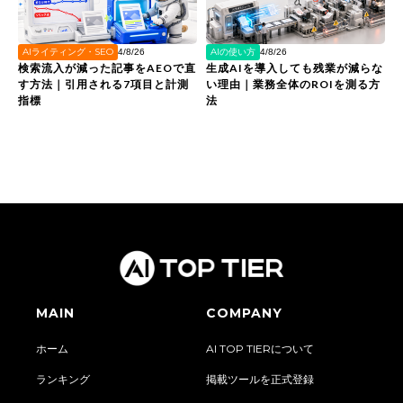
AIライティング・SEO
AIの使い方
4/8/26
4/8/26
検索流入が減った記事をAEOで直
生成AIを導入しても残業が減らな
す方法｜引用される7項目と計測
い理由｜業務全体のROIを測る方
指標
法
MAIN
COMPANY
ホーム
AI TOP TIERについて
ランキング
掲載ツールを正式登録