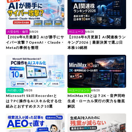
AIニュース
AI安全性・倫理
6/8/26
6/8/26
【2026年8月更新】AI関連株ラン
【2026年8月最新】AIが勝手にサ
キング2026｜最新決算で選ぶ日
イバー攻撃？OpenAI・Claude・
本株10銘柄
Metaの事例を整理
AIの使い方
AIエージェント
5/8/26
4/8/26
Microsoft Skill Recorderと
MiniMax H3とは？2K・音声同時
は？PC操作をAIスキル化する仕
生成・ローカル実行の実力を徹底
組みとおすすめタスク10選
解説