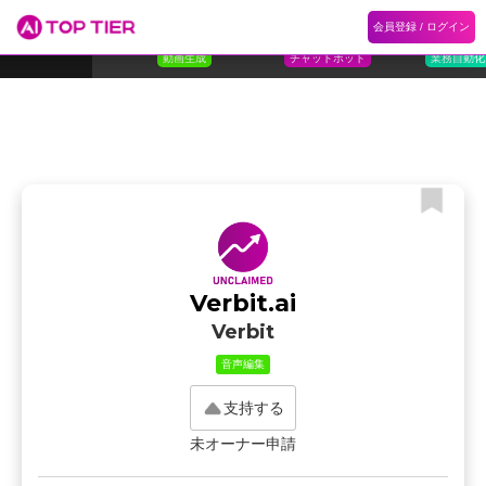
1
Flora
2
Floqer
3
Flok
会員登録 / ログイン
ランキング
ホーム
ランキング
カテゴリ
記事
Florafauna AI
Floqer Inc.
Flokzu
TOP 10
動画生成
チャットボット
業務自動化
Verbit.ai
Verbit
音声編集
支持する
未オーナー申請