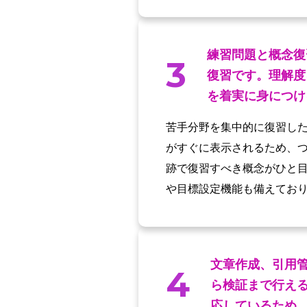
練習問題と概念復
3
復習です。理解度
を着実に身につけ
苦手分野を集中的に復習し
がすぐに表示されるため、
跡で復習すべき概念がひと
や目標設定機能も備えてお
文章作成、引用
4
ら検証まで行え
応しているため