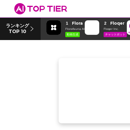
Flora
Floqer
1
2
ランキング
Florafauna AI
Floqer Inc.
TOP 10
動画生成
チャットボット