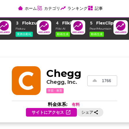
ホーム
カテゴリ
ランキング
記事
Flokzu
Fliki
FlexClip
3
4
5
Flokzu
Fliki AI
PearlMountain
業務自動化
動画生成
動画生成
Chegg
1766
Chegg, Inc.
学習・教育
料金体系:
有料
サイトにアクセス
シェア