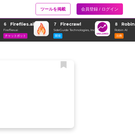
ツールを掲載
会員登録 / ログイン
Fireflies.ai
Firecrawl
Robin
6
7
8
Fireflies.ai
SideGuide Technologies, Inc
Robin AI
チャットボット
開発
法務