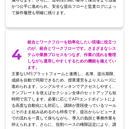
減らせます。さらに、透明性の高い基準で採点をより迅速
かつ公平に進められ、安全な提出フローと監査ログによっ
て操作履歴も明確に残ります。
統合とワークフローを効率化したい現場に役立つ
4
のが、統合とワークフローです。さまざまなシス
テムや業務プロセスをつなぎ、作業の流れを整理
しながら運用しやすくするための機能を備えてい
ます。
主要なLMSプラットフォームと連携し、名簿、提出期限、
成績を自動で同期できるため、授業運営をよりスムーズに
進められます。シングルサインオンでアクセスしやすく、
テンプレートを使えばセクション全体のセットアップも短
時間で完了します。必要に応じてAPIエンドポイントによ
る高度な自動化にも対応し、講師が普段使っているツール
にそのまま組み込めるのも特長です。提出からレビューま
での流れを一貫して保ちながら、導入の負担と事務作業を
抑えられます。さらに、役割ベースの権限設定により、講