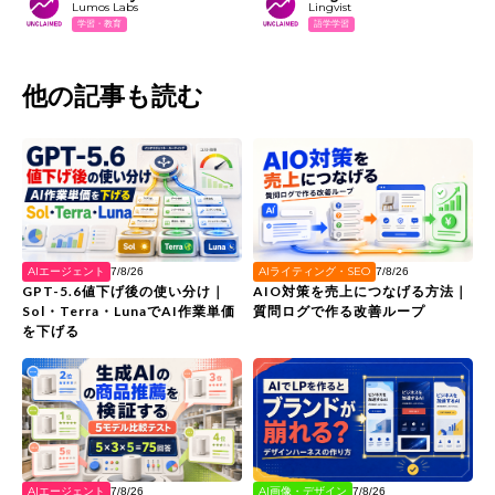
Lumos Labs
Lingvist
学習・教育
語学学習
他の記事も読む
AIエージェント
AIライティング・SEO
7/8/26
7/8/26
GPT-5.6値下げ後の使い分け｜
AIO対策を売上につなげる方法｜
Sol・Terra・LunaでAI作業単価
質問ログで作る改善ループ
を下げる
AIエージェント
AI画像・デザイン
7/8/26
7/8/26