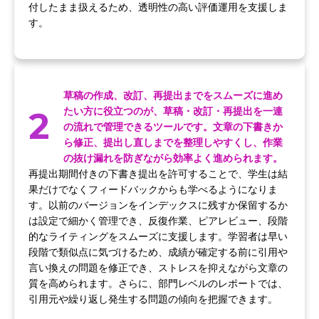
付したまま扱えるため、透明性の高い評価運用を支援しま
す。
草稿の作成、改訂、再提出までをスムーズに進め
2
たい方に役立つのが、草稿・改訂・再提出を一連
の流れで管理できるツールです。文章の下書きか
ら修正、提出し直しまでを整理しやすくし、作業
の抜け漏れを防ぎながら効率よく進められます。
再提出期間付きの下書き提出を許可することで、学生は結
果だけでなくフィードバックからも学べるようになりま
す。以前のバージョンをインデックスに残すか保留するか
は設定で細かく管理でき、反復作業、ピアレビュー、段階
的なライティングをスムーズに支援します。学習者は早い
段階で類似点に気づけるため、成績が確定する前に引用や
言い換えの問題を修正でき、ストレスを抑えながら文章の
質を高められます。さらに、部門レベルのレポートでは、
引用元や繰り返し発生する問題の傾向を把握できます。