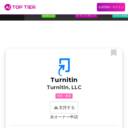
1
Flora
2
Floqer
3
Flok
会員登録 / ログイン
ランキング
ホーム
ランキング
カテゴリ
記事
Florafauna AI
Floqer Inc.
Flokzu
TOP 10
動画生成
チャットボット
業務自動化
Turnitin
Turnitin, LLC
学習・教育
支持する
未オーナー申請