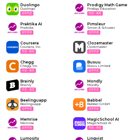
Duolingo
Prodigy Math Game
Duolingo
Prodigy Education
語学学習
学習・教育
Praktika AI
Pimsleur
Praktika
Simon & Schuster
語学学習
語学学習
Coursera
Clozemaster
Coursera, Inc.
Clozemaster
学習・教育
語学学習
Chegg
Busuu
Chegg, Inc.
Busuu Limited
学習・教育
語学学習
Brainly
Mondly
Brainly
Mondly
学習・教育
語学学習
Beelinguapp
Babbel
Beelinguapp
Babbel GmbH
語学学習
語学学習
Memrise
MagicSchool AI
Memrise
MagicSchool AI
語学学習
学習・教育
Lumosity
Lingvist