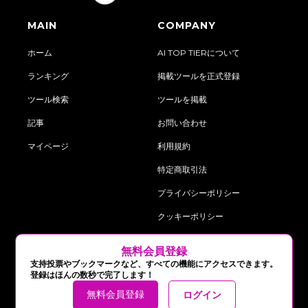
MAIN
COMPANY
ホーム
AI TOP TIERについて
ランキング
掲載ツールを正式登録
ツール検索
ツールを掲載
記事
お問い合わせ
マイページ
利用規約
特定商取引法
プライバシーポリシー
クッキーポリシー
‍無料会員登録
follow us on:
支持投票やブックマークなど、すべての機能にアクセスできます。
登録はほんの数秒で完了します！
無料会員登録
ログイン