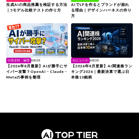
生成AIの商品推薦を検証する方法
AIでLPを作るとブランドが崩れ
｜5モデル比較テストの作り方
る理由｜デザインハーネスの作り
方
AI安全性・倫理
AIニュース
6/8/26
6/8/26
【2026年8月最新】AIが勝手にサ
【2026年8月更新】AI関連株ラン
イバー攻撃？OpenAI・Claude・
キング2026｜最新決算で選ぶ日
Metaの事例を整理
本株10銘柄