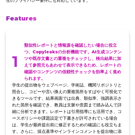
生のプライバシー要件にも対応しています。
Features
類似性レポートと情報源を確認したい場合に役立
つ、Copyleaksの分析機能です。AI生成コンテン
1
ツや既存文書との重複をチェックし、検出結果に加
えて参照元もあわせて表示できるため、レポートの
確認やコンテンツの信頼性チェックを効率よく進め
られます。
学生の提出物をウェブページ、学術誌、機関リポジトリと
照合し、コピーや言い換えの重複箇所をすばやく可視化で
きるツールです。結果画面では出典、類似率、強調表示さ
れた箇所を確認でき、教員は文脈や意図まで踏み込んで詳
細に分析できます。レポートは引用指導にも活用でき、コ
ースポリシーや課題設定で下書きが許可されている場合
は、学生が最終提出前に修正するための確認にも役立ちま
す。さらに、採点基準やインラインコメントを提出物に添