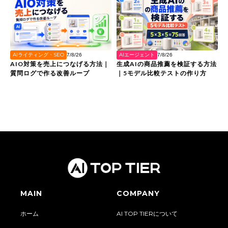
AIライティング・SEO
AIエージェント
7/8/26
7/8/26
AIO対策を売上につなげる方法｜
生成AIの商品推薦を検証する方法
質問ログで作る改善ループ
｜5モデル比較テストの作り方
MAIN
COMPANY
ホーム
AI TOP TIERについて