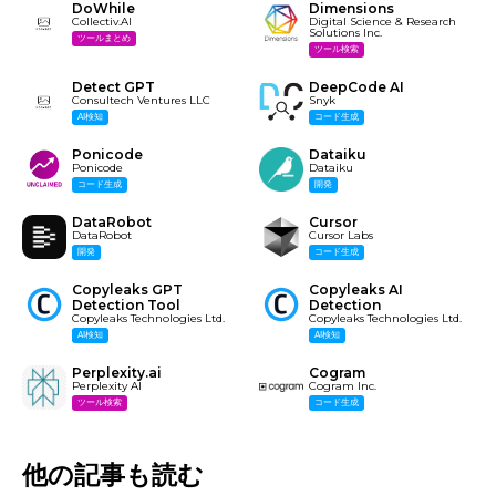
DoWhile
Dimensions
Collectiv.AI
Digital Science & Research
Solutions Inc.
ツールまとめ
ツール検索
Detect GPT
DeepCode AI
Consultech Ventures LLC
Snyk
AI検知
コード生成
Ponicode
Dataiku
Ponicode
Dataiku
コード生成
開発
DataRobot
Cursor
DataRobot
Cursor Labs
開発
コード生成
Copyleaks GPT
Copyleaks AI
Detection Tool
Detection
Copyleaks Technologies Ltd.
Copyleaks Technologies Ltd.
AI検知
AI検知
Perplexity.ai
Cogram
Perplexity AI
Cogram Inc.
ツール検索
コード生成
他の記事も読む