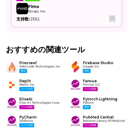
Fimo
Strapi, Inc
支持数:
2561
おすすめの関連ツール
Firecrawl
Firebase Studio
SideGuide Technologies, Inc
Google Inc.
開発
開発
Replit
Fanvue
Replit, Inc.
Fanvue LLC
コード生成
ツール検索
EliseAI
Pytorch Lightning
Elise A.I. Technologies Corp.
PyTorch
ツール検索
開発
PyCharm
PubMed Central
JetBrains
National Library of Medicine
コード生成
ツール検索