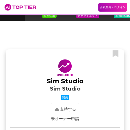
1
Flora
2
Floqer
3
Flok
会員登録 / ログイン
ランキング
ホーム
ランキング
カテゴリ
記事
Florafauna AI
Floqer Inc.
Flokzu
TOP 10
動画生成
チャットボット
業務自動化
Sim Studio
Sim Studio
開発
支持する
未オーナー申請