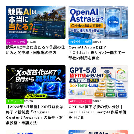
AIツール比較
AI安全性・倫理
8/8/26
8/8/26
競馬AIは本当に当たる？予想の仕
OpenAI Astraとは？
組みと的中率・回収率の見方
「Critical」級サイバー能力で一
部社内利用を停止
AIエージェント
AIニュース
7/8/26
8/8/26
GPT-5.6値下げ後の使い分け｜
【2026年8月最新】Xの収益化は
Sol・Terra・LunaでAI作業単価
終了？新制度「Original
を下げる
Content Rewards」の条件・対
象投稿・申請方法