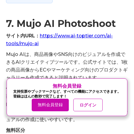
7. Mujo AI Photoshoot
サイト内URL：
https://www.ai-toptier.com/ai-
tools/mujo-ai
Mujo AIは、商品画像やSNS向けのビジュアルを作成で
きるAIクリエイティブツールです。公式サイトでは、1枚
の商品画像からECやマーケティング向けのプロダクトギ
ャラリーを作成できると説明されています。
‍無料会員登録
何ができるか
支持投票やブックマークなど、すべての機能にアクセスできます。
商品写真、SNS投稿用画像、ポートフォリオ、ブランド
登録はほんの数秒で完了します！
向けビジュアルを生成できます。
無料会員登録
ログイン
記事一覧に戻る
シェア
EC商品画像、プロフィール画像、SNS素材、広告用ビジ
ュアルの作成に使いやすいです。
無料区分