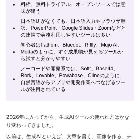
料枠、無料トライアル、オープンソースでは意
●
味が違う
日本語UIがなくても、日本語入力やブラウザ翻
訳、PowerPoint・Google Slides・Zoomなどと
●
の連携で実務利用しやすいツールは多い
初心者はFathom、Bluedot、Riffly、Mujo AI、
Modaのように、すぐ成果物が見えるツールか
●
ら試すと分かりやすい
ノーコードや開発系では、Softr、Base44、
Rork、Lovable、Powabase、Clineのように、
●
自然言語からアプリや開発作業へつなげるツー
ルが注目されている
2026年に入ってから、生成AIツールの使われ方はかな
り変わってきました。
以前は、生成AIといえば、文章を書く、画像を作る、チ