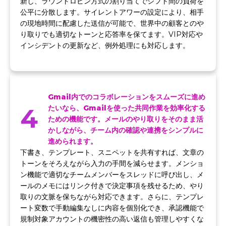
新し、ラウンドロビン方式の割り当てでシフト間の負荷を
公平に分散します。サイレントアワーの設定により、相手
の現地時間に配慮した送信が可能で、世界中の顧客とのや
り取りでも適切なトーンと応答率を保てます。VIP対応や
インシデントの更新など、例外処理にも対応します。
Gmail内でのコラボレーションをスムーズに進め
4
たいなら、Gmailを使った共同作業を効率化する
ための機能です。メールのやり取りをそのまま活
かしながら、チーム内の確認や連携をシンプルに
進められます。
下書き、テンプレート、スニペットを共有すれば、文章の
トーンをそろえながら入力の手間を減らせます。メンショ
ン機能で適切なチームメンバーをスレッドに呼び出し、メ
ールのメモにはリンク付きで決定事項を残せるため、やり
取りの文脈を保ちながら対応できます。さらに、テンプレ
ート変数で手動編集なしに内容を個別化でき、承認機能で
規制対象アカウントの機密性の高い返信も管理しやすくな