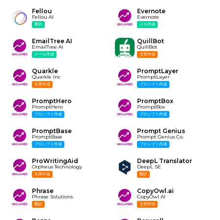
Fellou
Evernote
Fellou AI
Evernote
要約
メモ作成
EmailTree AI
QuillBot
EmailTree AI
QuillBot
メール作成
文章作成
Quarkle
PromptLayer
Quarkle Inc
PromptLayer
文章作成
プロンプト作成
PromptHero
PromptBox
PromptHero
PromptBox
プロンプト作成
プロンプト作成
PromptBase
Prompt Genius
PromptBase
Prompt Genius Co.
プロンプト作成
プロンプト作成
ProWritingAid
DeepL Translator
Orpheus Technology
DeepL SE
文章作成
翻訳
Phrase
CopyOwl.ai
Phrase Solutions
CopyOwl AI
翻訳
文章作成