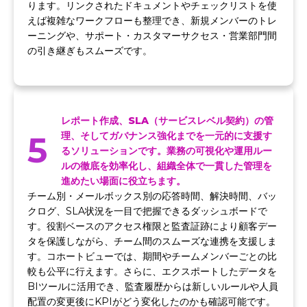
ります。リンクされたドキュメントやチェックリストを使
えば複雑なワークフローも整理でき、新規メンバーのトレ
ーニングや、サポート・カスタマーサクセス・営業部門間
の引き継ぎもスムーズです。
レポート作成、SLA（サービスレベル契約）の管
5
理、そしてガバナンス強化までを一元的に支援す
るソリューションです。業務の可視化や運用ルー
ルの徹底を効率化し、組織全体で一貫した管理を
進めたい場面に役立ちます。
チーム別・メールボックス別の応答時間、解決時間、バッ
クログ、SLA状況を一目で把握できるダッシュボードで
す。役割ベースのアクセス権限と監査証跡により顧客デー
タを保護しながら、チーム間のスムーズな連携を支援しま
す。コホートビューでは、期間やチームメンバーごとの比
較も公平に行えます。さらに、エクスポートしたデータを
BIツールに活用でき、監査履歴からは新しいルールや人員
配置の変更後にKPIがどう変化したのかも確認可能です。