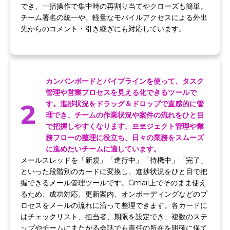
でき、一括操作で集中時の再割り当てやクローズも簡単。
チーム署名の統一や、軽量なモバイルアクセスによる外出
先からのコメント・引き継ぎにも対応しています。
カンバンボードとパイプラインを使って、タスク
管理や営業プロセスを見える化できるツールで
2
す。進捗状況をドラッグ＆ドロップで直感的に管
理でき、チームの作業状況や案件の流れをひと目
で把握しやすくなります。프로ジェクト管理や業
務フローの整理に役立ち、日々の業務をスムーズ
に進めたいチームに適しています。
メールスレッドを「新規」「進行中」「待機中」「完了」
といった段階別のカードに変換し、進捗状況をひと目で把
握できるメール管理ツールです。Gmail上でそのまま使え
るため、成功対応、更新案内、オンボーディングなどのプ
ロセスをメールの流れに沿って整理できます。各カードに
はチェックリスト、担当者、期限を設定でき、複数のステ
ップやチームにまたがる会話でも責任の所在を明確に保て