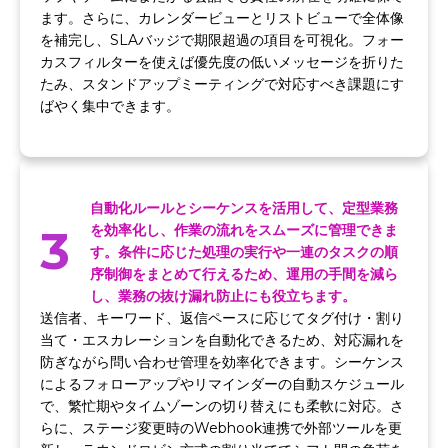
ます。さらに、カレンダービューとリストビューで全体像
を補完し、SLAバッジで期限超過の項目を可視化。フォー
カスフィルターを使えば優先度の低いメッセージを折りた
たみ、スタンドアップミーティングで対応すべき課題にす
ばやく集中できます。
自動化ルールとシーケンスを活用して、定型業務
3
を効率化し、作業の流れをスムーズに管理できま
す。条件に応じた処理の実行や一連のタスクの順
序制御をまとめて行えるため、運用の手間を減ら
し、業務の抜け漏れ防止にも役立ちます。
送信者、キーワード、返信ペースに応じてタグ付け・割り
当て・エスカレーションを自動化できるため、対応漏れを
防ぎながら問い合わせ管理を効率化できます。シーケンス
によるフォローアップやリマインダーの自動スケジュール
で、繁忙期やタイムゾーンの切り替えにも柔軟に対応。さ
らに、ステージ変更時のWebhook連携で外部ツールを更