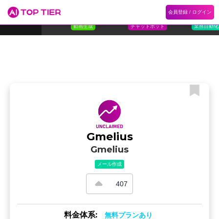
1
Flora
2
Floqer
3
Flok
会員登録 / ログイン
ランキング
ホーム
ランキング
カテゴリ
記事
Florafauna AI
Floqer Inc.
Flokzu
TOP 10
動画生成
チャットボット
業務自動化
Gmelius
Gmelius
メール作成
407
料金体系:
無料プランあり