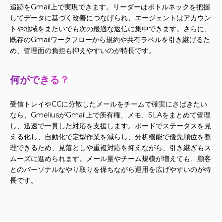
追跡をGmail上で実現できます。リーダーはボトルネックを把握
してデータに基づく改善につなげられ、エージェントはアカウン
トや地域をまたいでも次の最適な返信に集中できます。さらに、
既存のGmailワークフローから規約や共有ラベルを引き継げるた
め、管理面の負担も抑えやすいのが特長です。
何ができる？
受信トレイやCCに分散したメールをチームで確実にさばきたい
なら、GmeliusがGmail上で所有権、メモ、SLAをまとめて管理
し、迅速で一貫した対応を支援します。ボードでステータスを見
える化し、自動化で定型作業を減らし、分析機能で優先順位を整
理できるため、見落としや重複対応を抑えながら、引き継ぎもス
ムーズに進められます。メール量やチーム規模が増えても、顧客
とのパーソナルなやり取りを保ちながら運用を広げやすいのが特
長です。