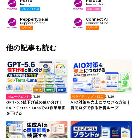
Pezzo
Perusall
Pezzo
Perusall Inc.
プロンプト作成
読書・読解
Peppertype.ai
Connect AI
Pepper Content
Connect AI Inc.
文章作成
文章作成
他の記事も読む
AIエージェント
AIライティング・SEO
7/8/26
7/8/26
GPT-5.6値下げ後の使い分け｜
AIO対策を売上につなげる方法｜
Sol・Terra・LunaでAI作業単価
質問ログで作る改善ループ
を下げる