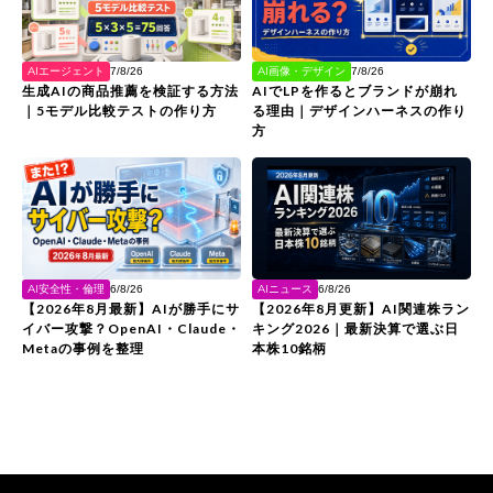
AIエージェント
AI画像・デザイン
7/8/26
7/8/26
生成AIの商品推薦を検証する方法
AIでLPを作るとブランドが崩れ
｜5モデル比較テストの作り方
る理由｜デザインハーネスの作り
方
AI安全性・倫理
AIニュース
6/8/26
6/8/26
【2026年8月最新】AIが勝手にサ
【2026年8月更新】AI関連株ラン
イバー攻撃？OpenAI・Claude・
キング2026｜最新決算で選ぶ日
Metaの事例を整理
本株10銘柄