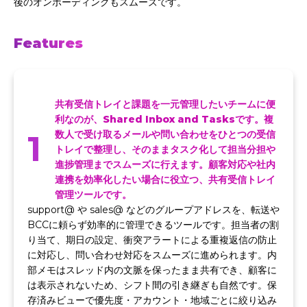
後のオンボーディングもスムーズです。
Features
共有受信トレイと課題を一元管理したいチームに便
利なのが、Shared Inbox and Tasksです。複
1
数人で受け取るメールや問い合わせをひとつの受信
トレイで整理し、そのままタスク化して担当分担や
進捗管理までスムーズに行えます。顧客対応や社内
連携を効率化したい場合に役立つ、共有受信トレイ
管理ツールです。
support@ や sales@ などのグループアドレスを、転送や
BCCに頼らず効率的に管理できるツールです。担当者の割
り当て、期日の設定、衝突アラートによる重複返信の防止
に対応し、問い合わせ対応をスムーズに進められます。内
部メモはスレッド内の文脈を保ったまま共有でき、顧客に
は表示されないため、シフト間の引き継ぎも自然です。保
存済みビューで優先度・アカウント・地域ごとに絞り込み