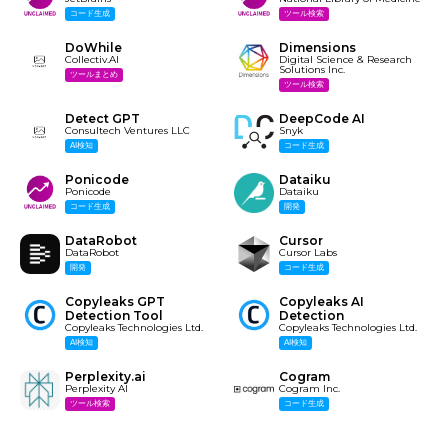
コード生成
ツール検索
DoWhile
Dimensions
Collectiv.AI
Digital Science & Research
Solutions Inc.
ツールまとめ
ツール検索
Detect GPT
DeepCode AI
Consultech Ventures LLC
Snyk
AI検知
コード生成
Ponicode
Dataiku
Ponicode
Dataiku
コード生成
開発
DataRobot
Cursor
DataRobot
Cursor Labs
開発
コード生成
Copyleaks GPT
Copyleaks AI
Detection Tool
Detection
Copyleaks Technologies Ltd.
Copyleaks Technologies Ltd.
AI検知
AI検知
Perplexity.ai
Cogram
Perplexity AI
Cogram Inc.
ツール検索
コード生成