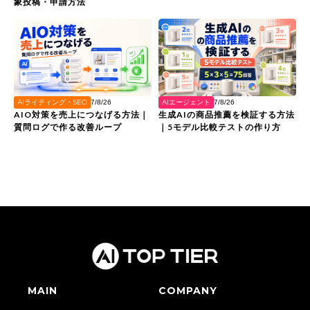
象投稿・申請方法
AIライティング・SEO
AIエージェント
7/8/26
7/8/26
AIO対策を売上につなげる方法｜
生成AIの商品推薦を検証する方法
質問ログで作る改善ループ
｜5モデル比較テストの作り方
MAIN
COMPANY