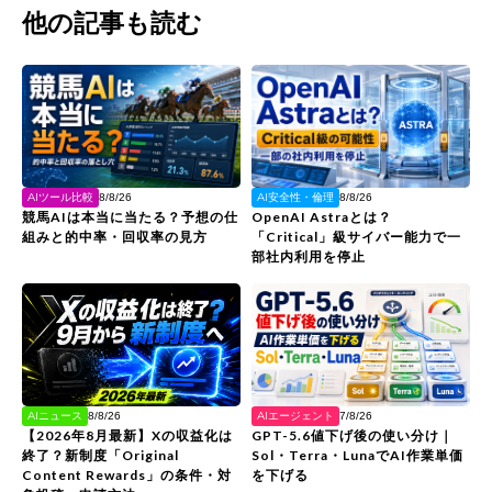
他の記事も読む
AIツール比較
AI安全性・倫理
8/8/26
8/8/26
競馬AIは本当に当たる？予想の仕
OpenAI Astraとは？
組みと的中率・回収率の見方
「Critical」級サイバー能力で一
部社内利用を停止
AIエージェント
AIニュース
7/8/26
8/8/26
GPT-5.6値下げ後の使い分け｜
【2026年8月最新】Xの収益化は
Sol・Terra・LunaでAI作業単価
終了？新制度「Original
を下げる
Content Rewards」の条件・対