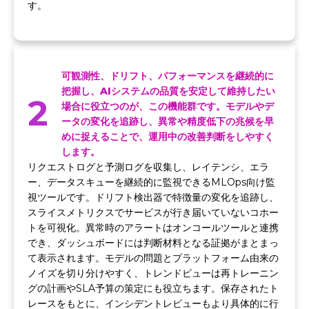
す。
可観測性、ドリフト、パフォーマンスを継続的に
把握し、AIシステムの品質を安定して維持したい
2
場合に役立つのが、この機能群です。モデルやデ
ータの変化を追跡し、異常や精度低下の兆候を早
めに捉えることで、運用中の改善判断をしやすく
します。
リクエストログと予測ログを収集し、レイテンシ、エラ
ー、データスキューを継続的に監視できるMLOps向け監
視ツールです。ドリフト検出器で特徴量の変化を追跡し、
スライスメトリクスでサービスが行き届いていないコホー
トを可視化。異常時のアラートはオンコールツールと連携
でき、ダッシュボードには判断材料となる証拠がまとまっ
て表示されます。モデルの問題とプラットフォーム由来の
ノイズを切り分けやすく、トレンドビューは再トレーニン
グの計画やSLA予算の策定にも役立ちます。保存されたト
レースをもとに、インシデントレビューもより具体的に行