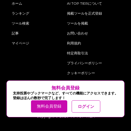
ホーム
AI TOP TIERについて
ランキング
掲載ツールを正式登録
ツール検索
ツールを掲載
記事
お問い合わせ
マイページ
利用規約
特定商取引法
プライバシーポリシー
クッキーポリシー
‍無料会員登録
follow us on:
支持投票やブックマークなど、すべての機能にアクセスできます。
登録はほんの数秒で完了します！
無料会員登録
ログイン
Copyright © 2025 AI TOP TIER