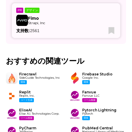
デザイン
PR
Fimo
Strapi, Inc
支持数:
2561
おすすめの関連ツール
Firecrawl
Firebase Studio
SideGuide Technologies, Inc
Google Inc.
開発
開発
Replit
Fanvue
Replit, Inc.
Fanvue LLC
コード生成
ツール検索
EliseAI
Pytorch Lightning
Elise A.I. Technologies Corp.
PyTorch
ツール検索
開発
PyCharm
PubMed Central
JetBrains
National Library of Medicine