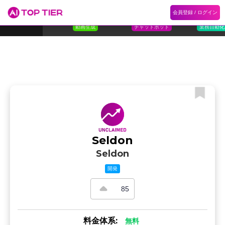
1
Flora
2
Floqer
3
Flok
会員登録 / ログイン
ランキング
ホーム
ランキング
カテゴリ
記事
Florafauna AI
Floqer Inc.
Flokzu
TOP 10
動画生成
チャットボット
業務自動化
Seldon
Seldon
開発
85
料金体系:
無料