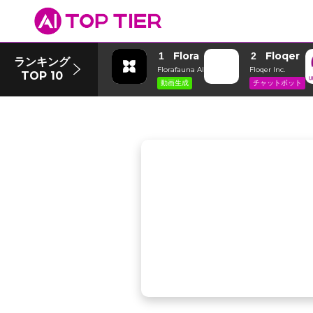
Flora
Floqer
1
2
ランキング
Florafauna AI
Floqer Inc.
TOP 10
動画生成
チャットボット