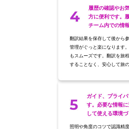
履歴の確認やお
4
方に便利です。
チーム内での情
翻訳結果を保存して後から
管理がぐっと楽になります
もスムーズです。翻訳を旅
することなく、安心して旅
ガイド、プライバ
5
す。必要な情報に
して使える環境づ
照明や角度のコツで認識精