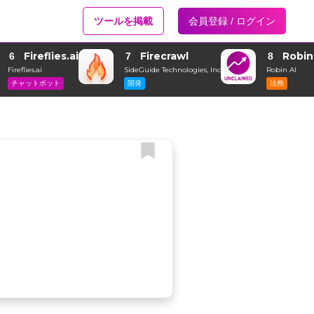
ツールを掲載
会員登録 / ログイン
Fireflies.ai
Firecrawl
Robin
6
7
8
Fireflies.ai
SideGuide Technologies, Inc
Robin AI
チャットボット
開発
法務