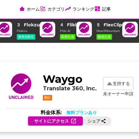
ホーム
カテゴリ
ランキング
記事
Flokzu
Fliki
FlexClip
3
4
5
Flokzu
Fliki AI
PearlMountain
業務自動化
動画生成
動画生成
Waygo
支持する
Translate 360, Inc.
未オーナー申請
翻訳
料金体系:
無料プランあり
サイトにアクセス
シェア