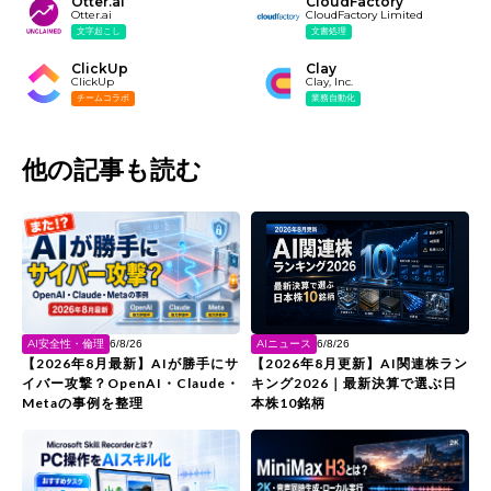
Otter.ai
CloudFactory
Otter.ai
CloudFactory Limited
文字起こし
文書処理
ClickUp
Clay
ClickUp
Clay, Inc.
チームコラボ
業務自動化
他の記事も読む
AIニュース
AI安全性・倫理
6/8/26
6/8/26
【2026年8月更新】AI関連株ラン
【2026年8月最新】AIが勝手にサ
キング2026｜最新決算で選ぶ日
イバー攻撃？OpenAI・Claude・
本株10銘柄
Metaの事例を整理