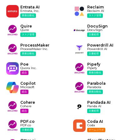
Entrata AI
Reclaim
Entrata, Inc.
Reclaim AI
業務自動化
タスク管理
Quire
DocuSign
Quire
DocuSign
タスク管理
文書処理
ProcessMaker
Powerdrill AI
ProcessMaker Inc.
Powerdrill AI
業務自動化
文書処理
Poe
Pipefy
Quora Inc.
Pipefy
総合
業務自動化
Copilot
Parabola
Microsoft
Parabola
総合
業務自動化
Cohere
Pandada AI
Cohere
Panda AI
総合
文書処理
PDF.co
Coda AI
PDF.co
Coda
文書処理
チームコラボ