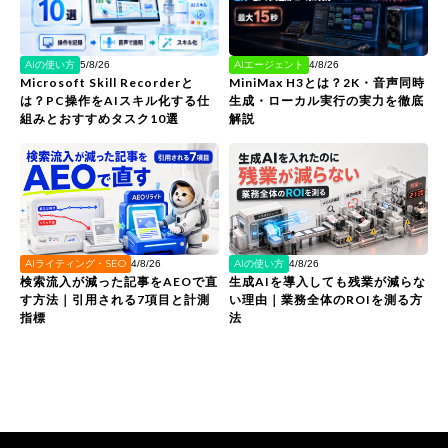
AIの使い方
AIエージェント
5/8/26
4/8/26
Microsoft Skill Recorderと
MiniMax H3とは？2K・音声同時
は？PC操作をAIスキル化する仕
生成・ローカル実行の実力を徹底
組みとおすすめタスク10選
解説
AIライティング・SEO
AIの使い方
4/8/26
4/8/26
検索流入が減った記事をAEOで直
生成AIを導入しても残業が減らな
す方法｜引用される7項目と計測
い理由｜業務全体のROIを測る方
指標
法