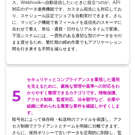
ス、Webhookへ自動送信したいときに役立つのが、API
対応のデータ連携機能です。カスタム宛先にも対応してお
り、スケジュール設定でジョブを自動実行できます。さら
に、マッピング機能で各フィールドを送信先のスキーマに
合わせて整え、単位・通貨・日付もリアルタイムで変換。
下流システムには、一貫性のある適切な型のデータをその
まま渡せるため、繁忙期の締め作業でもアプリケーション
間を行き来する手間を減らせます。
セキュリティとコンプライアンスを重視した運用
を支えるために、厳格な管理や基準への対応をわ
5
かりやすく整理できるカテゴリです。情報保護、
アクセス制御、監査対応、法令順守など、企業や
組織に求められる重要な要件を確認しやすくしま
す。
暗号化によって保存時・転送時のファイルを保護し、アク
セス制御でクライアントとチームを明確に分離できます。
さらに、保持ポリシーで古いデータを定期的に削除し、監