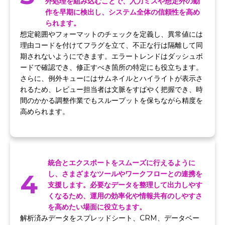
外処理を組み込むことで、入力ミスや想定外の動
作を早期に検出し、システム全体の信頼性を高め
られます。
想定範囲やフォーマットのチェックを定義し、異常値には
理由コードを付けてフラグを立て、不正な行は隔離して同
期されないようにできます。エラートレンドはダッシュボ
ードで確認でき、修正すべき箇所の特定にも役立ちます。
さらに、例外キューにはサムネイルとハイライトが表示さ
れるため、レビュー担当者は文脈をすばやく把握でき、時
間のかかる調整作業でもスループットを保ちながら精度を
高められます。
統合とエクスポートをスムーズに行えるように
4
し、さまざまなツールやワークフローとの連携を
支援します。必要なデータを整理して出力しやす
くなるため、運用の効率化や情報共有のしやすさ
を高めたい場面に役立ちます。
解析済みデータをスプレッドシート、CRM、データベー