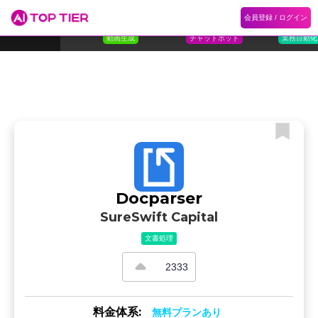
1
Flora
2
Floqer
3
Flok
会員登録 / ログイン
ランキング
ホーム
ランキング
カテゴリ
記事
Florafauna AI
Floqer Inc.
Flokzu
TOP 10
動画生成
チャットボット
業務自動化
Docparser
SureSwift Capital
文書処理
2333
料金体系:
無料プランあり