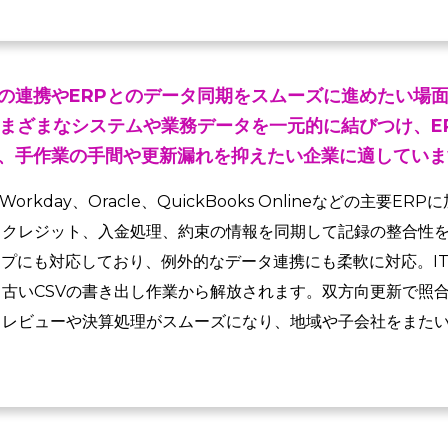
の連携やERPとのデータ同期をスムーズに進めたい場
さまざまなシステムや業務データを一元的に結びつけ、E
、手作業の手間や更新漏れを抑えたい企業に適していま
cct、Workday、Oracle、QuickBooks Onlineなどの主
クレジット、入金処理、約束の情報を同期して記録の整合性を
ロップにも対応しており、例外的なデータ連携にも柔軟に対応。I
古いCSVの書き出し作業から解放されます。双方向更新で照
、レビューや決算処理がスムーズになり、地域や子会社をまた