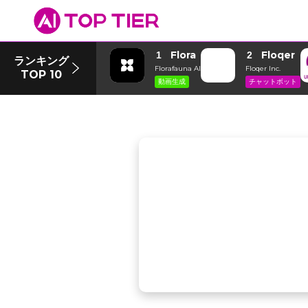
Flora
Floqer
1
2
ランキング
Florafauna AI
Floqer Inc.
TOP 10
動画生成
チャットボット