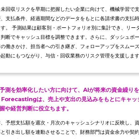
、未回収リスクを早期に把握したい企業に向けて、機械学習で
歴、支払条件、経過期間などのデータをもとに各請求書の支払
す。 予測結果は顧客別・ポートフォリオ別に集計でき、リー
る判断でキャッシュ目標を調整できます。さらに、ダッシュボ
前の働きかけ、担当者への引き継ぎ、フォローアップをスムー
の起動にもつながり、与信・回収業務のリスク管理を支援しま
予測を効率化したい方に向けて、AIが将来の資金繰り
ow Forecastingは、売上や支出の見込みをもとにキ
握や経営判断に役立ちます。
書、予想支払額を週次・月次のキャッシュシナリオに反映し、
高と引き出し額を連動させることで、財務部門は資金余力や契