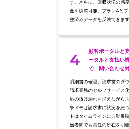
す。さらに、回収状況の感
金を調整可能。プランAとプ
整済みデータを反映できま
顧客ポータルと
4
ータルと支払い
で、問い合わせ
明細書の確認、請求書のダ
請求業務のセルフサービス化
応の抜け漏れを抑えながら
争メモは請求書に状況を紐
トはタイムラインに自動反
当者間でも責任の所在を明