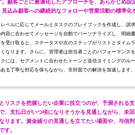
す。顧客ごとに最適化したアプローチを、あらかじめ設
、見込み顧客への継続的なフォローや営業活動の標準化
クレベルに応じてメールとタスクのプレイブックを作成し、請
の内容に合わせてメッセージを自動でパーソナライズし、明細
束を受け取ると、ステータスや次のステップがリストとタイム
すくなります。さらに、管理者は担当者ごとのパフォーマンス
ックには、セグメントに合わせたトーンと送信タイミングのル
のある丁寧な対応を保ちながら、非対面での解決を加速します
とリスクを把握したい企業に役立つのが、予測される支
で、支払日がいつ頃になりそうかを見通しながら、未回
なります。資金繰りの見通しを立てたい場面や、与信判
です。