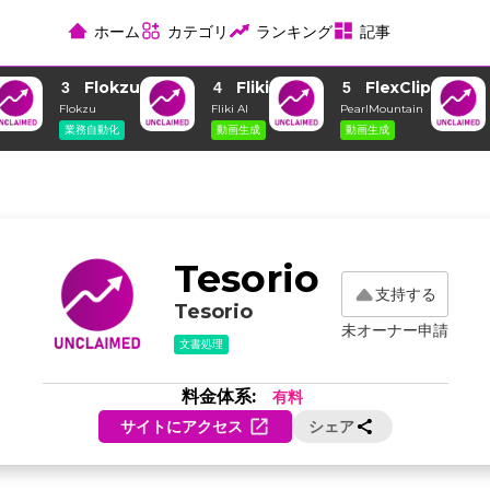
ホーム
カテゴリ
ランキング
記事
Flokzu
Fliki
FlexClip
3
4
5
Flokzu
Fliki AI
PearlMountain
業務自動化
動画生成
動画生成
Tesorio
支持する
Tesorio
未オーナー申請
文書処理
料金体系:
有料
サイトにアクセス
シェア