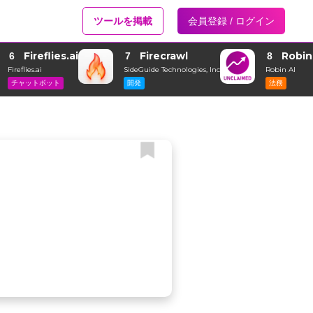
ツールを掲載
会員登録 / ログイン
Fireflies.ai
Firecrawl
Robin
6
7
8
Fireflies.ai
SideGuide Technologies, Inc
Robin AI
チャットボット
開発
法務