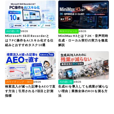
AIの使い方
AIエージェント
5/8/26
4/8/26
Microsoft Skill Recorderと
MiniMax H3とは？2K・音声同時
は？PC操作をAIスキル化する仕
生成・ローカル実行の実力を徹底
組みとおすすめタスク10選
解説
AIライティング・SEO
AIの使い方
4/8/26
4/8/26
検索流入が減った記事をAEOで直
生成AIを導入しても残業が減らな
す方法｜引用される7項目と計測
い理由｜業務全体のROIを測る方
指標
法