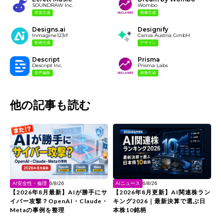
SOUNDRAW Inc.
Wombo
音楽生成
画像生成
Designs.ai
Designify
Inmagine123rf
Canva Austria GmbH
動画生成
デザイン
Descript
Prisma
Descript Inc.
Prisma Labs
音声編集
画像生成
他の記事も読む
AIニュース
AI安全性・倫理
6/8/26
6/8/26
【2026年8月更新】AI関連株ラン
【2026年8月最新】AIが勝手にサ
キング2026｜最新決算で選ぶ日
イバー攻撃？OpenAI・Claude・
本株10銘柄
Metaの事例を整理