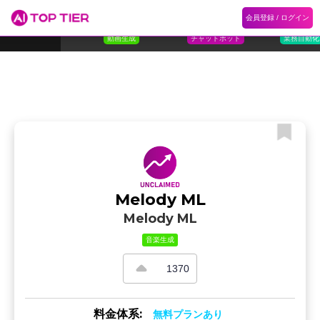
1
Flora
2
Floqer
3
Flok
会員登録 / ログイン
ランキング
ホーム
ランキング
カテゴリ
記事
Florafauna AI
Floqer Inc.
Flokzu
TOP 10
動画生成
チャットボット
業務自動化
Melody ML
Melody ML
音楽生成
1370
料金体系:
無料プランあり