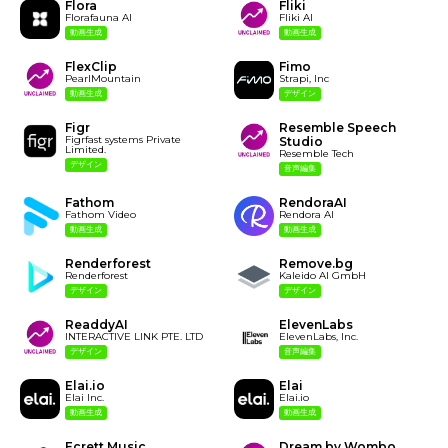
Flora
Fliki
Florafauna AI
Fliki AI
動画生成
動画生成
FlexClip
Fimo
PearlMountain
Strapi, Inc
動画生成
デザイン
Figr
Resemble Speech
Figrfast systems Private
Studio
Limited.
Resemble Tech
デザイン
音声編集
Fathom
RendoraAI
Fathom Video
Rendora AI
動画生成
動画生成
Renderforest
Remove.bg
Renderforest
Kaleido AI GmbH
デザイン
デザイン
ReaddyAI
ElevenLabs
INTERACTIVE LINK PTE. LTD
ElevenLabs, Inc.
デザイン
音声編集
Elai.io
Elai
Elai Inc.
Elai.io
動画生成
動画生成
Ecrett Music
Dream by Wombo