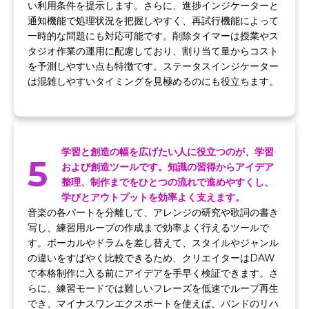
い利用条件を提示します。さらに、進捗インジケーターと
通知機能で処理状況を把握しやすく、再試行機能によって
一時的な問題にも対応可能です。削除タイマーは授業やス
タジオ作業の運用に配慮しており、割り当て量からコスト
を予測しやすい点も特徴です。ステータスインジケーター
は混雑しやすいタイミングを見極めるのにも役立ちます。
学習と創造の幅を広げたい人に役立つのが、学習
5
および創造ツールです。知識の習得からアイデア
整理、制作までをひとつの流れで進めやすくし、
学びとアウトプットを効率よく支えます。
音楽の各パートを分離して、アレンジの研究や歌詞の書き
写し、練習用ループの作成まで効率よく行えるツールで
す。ボーカルやドラムを差し替えて、スタイルやジャンル
の違いをすばやく比較できるため、クリエイターはDAW
で本格制作に入る前にアイデアを手早く検証できます。さ
らに、練習モードでは難しいフレーズを低速でループ再生
でき、マイナスワンエクスポートを使えば、バンドのリハ