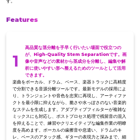
す。
Features
高品質な茎分離を手早く行いたい場面で役立つの
1
が、High-Quality Stem Separationです。画
像や音声などの素材から茎成分を分離し、編集や解
析に使いやすい形へ整えるためのツールとして活用
できます。
楽曲をボーカル、ドラム、ベース、楽器トラックに高精度
で分割できる音源分離ツールです。最新モデルの採用によ
り、トランジェントや音色を忠実に再現し、アーティファ
クトを最小限に抑えながら、脆さや水っぽさのない音楽的
なステムを生成します。アダプティブフィルターが複雑な
ミックスにも対応し、ポストプロセス処理で残留音の混入
を抑えることで、練習やクリエイティブな編集作業の明瞭
度を高めます。ボーカルの歯擦音や息遣い、ドラムのキ
レ、ベースのアタック感、ギターの表現力と深みまで、細