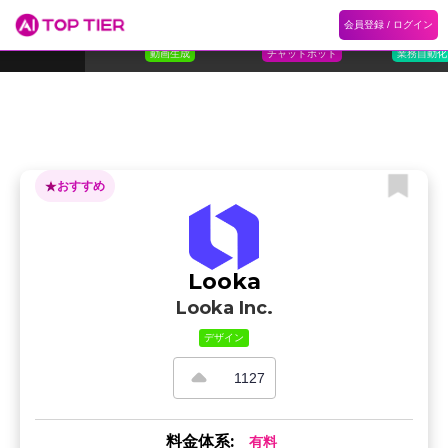
1
Flora
2
Floqer
3
Flok
会員登録 / ログイン
ランキング
ホーム
ランキング
カテゴリ
記事
Florafauna AI
Floqer Inc.
Flokzu
TOP 10
動画生成
チャットボット
業務自動化
おすすめ
Looka
Looka Inc.
デザイン
1127
料金体系:
有料