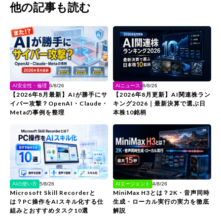
他の記事も読む
AIニュース
AI安全性・倫理
6/8/26
6/8/26
【2026年8月更新】AI関連株ラン
【2026年8月最新】AIが勝手にサ
キング2026｜最新決算で選ぶ日
イバー攻撃？OpenAI・Claude・
本株10銘柄
Metaの事例を整理
AIの使い方
AIエージェント
5/8/26
4/8/26
Microsoft Skill Recorderと
MiniMax H3とは？2K・音声同時
は？PC操作をAIスキル化する仕
生成・ローカル実行の実力を徹底
組みとおすすめタスク10選
解説