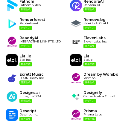
Fathom
RendoraAI
Fathom Video
Rendora AI
動画生成
動画生成
Renderforest
Remove.bg
Renderforest
Kaleido AI GmbH
デザイン
デザイン
ReaddyAI
ElevenLabs
INTERACTIVE LINK PTE. LTD
ElevenLabs, Inc.
デザイン
音声編集
Elai.io
Elai
Elai Inc.
Elai.io
動画生成
動画生成
Ecrett Music
Dream by Wombo
SOUNDRAW Inc.
Wombo
音楽生成
画像生成
Designs.ai
Designify
Inmagine123rf
Canva Austria GmbH
動画生成
デザイン
Descript
Prisma
Descript Inc.
Prisma Labs
音声編集
画像生成