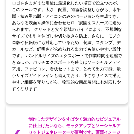
ロゴをさまざまな用途に最適化したい場面で役立つのが、
このツールです。太さ、配置、間隔を調整しながら、水平
版・積み重ね版・アイコンのみのバージョンを生成でき、
あらゆる表面や媒体に合わせたロゴ展開をスムーズに進め
られます。 グリッドと安全領域のガイドにより、不規則な
サイズでも引き伸ばしや切り抜きを防止。さらに、モノク
ロ版や反転版にも対応しているため、刺繍、スタンプ、デ
カールなど、鮮明さが求められる出力でも使いやすい設計
です。 バンドルサイズのエクスポートで作業時間を短縮で
きるほか、バッチエクスポートを使えばソーシャルメディ
ア用、ファビコン、看板セットまでまとめて出力可能。最
小サイズガイドラインも備えており、小さなサイズで消え
やすい細部を守りながら、物理的な商品展開にも対応しや
すくなります。
制作したデザインをすばやく魅力的なビジュアル
に仕上げたいなら、モックアップとソーシャルア
セットジェネレーターが便利です。画面イメージ