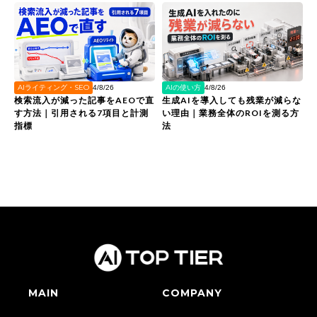
AIライティング・SEO
AIの使い方
4/8/26
4/8/26
検索流入が減った記事をAEOで直
生成AIを導入しても残業が減らな
す方法｜引用される7項目と計測
い理由｜業務全体のROIを測る方
指標
法
MAIN
COMPANY