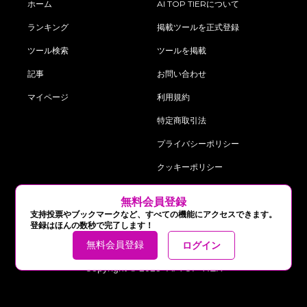
ホーム
AI TOP TIERについて
ランキング
掲載ツールを正式登録
ツール検索
ツールを掲載
記事
お問い合わせ
マイページ
利用規約
特定商取引法
プライバシーポリシー
クッキーポリシー
‍無料会員登録
follow us on:
支持投票やブックマークなど、すべての機能にアクセスできます。
登録はほんの数秒で完了します！
無料会員登録
ログイン
Copyright © 2025 AI TOP TIER