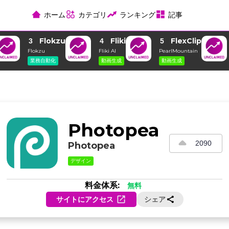
ホーム
カテゴリ
ランキング
記事
Flokzu
Fliki
FlexClip
3
4
5
Flokzu
Fliki AI
PearlMountain
業務自動化
動画生成
動画生成
Photopea
2090
Photopea
デザイン
料金体系:
無料
サイトにアクセス
シェア