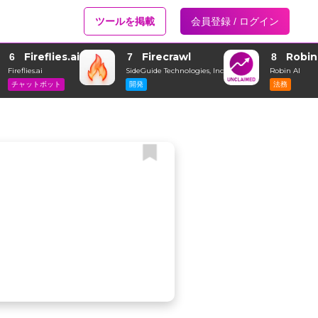
ツールを掲載
会員登録 / ログイン
Fireflies.ai
Firecrawl
Robin
6
7
8
Fireflies.ai
SideGuide Technologies, Inc
Robin AI
チャットボット
開発
法務