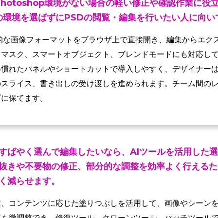
hotoshop環境がない場合の軽い修正や確認作業に役
の環境を選ばずにPSDの閲覧・編集を行いたい人に向い
、一般的な画像フォーマットをブラウザ上で直接開き、編集からエ
、マスク、スマートオブジェクト、ブレンドモードにも対応し
慣れたパネルやショートカットで導入しやすく、デザイナーは
のスライス、書き出しの受け渡しを進められます。チーム間の
ズに保てます。
すばやく選んで編集したいなら、AIツールを活用した
抜きや不要物の修正、部分的な調整を効率よく行えるた
く減らせます。
択、コンテンツに応じた塗りつぶしを活用して、画像やシーン
郭も微調整でき、修復ツール、クローンツール、パッチツール