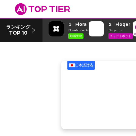
Flora
Floqer
1
2
ランキング
Florafauna AI
Floqer Inc.
TOP 10
動画生成
チャットボット
日本語対応