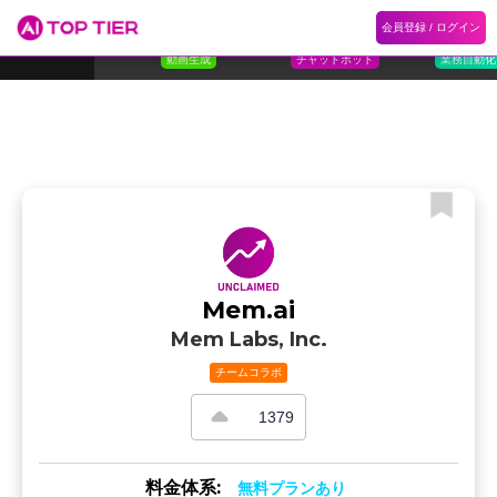
1
Flora
2
Floqer
3
Flok
会員登録 / ログイン
ランキング
ホーム
ランキング
カテゴリ
記事
Florafauna AI
Floqer Inc.
Flokzu
TOP 10
動画生成
チャットボット
業務自動化
Mem.ai
Mem Labs, Inc.
チームコラボ
1379
料金体系:
無料プランあり