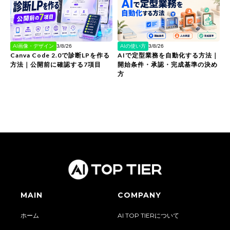
AI画像・デザイン
AIの使い方
3/8/26
3/8/26
Canva Code 2.0で診断LPを作る
AIで定型業務を自動化する方法｜
方法｜公開前に確認する7項目
開始条件・承認・完成基準の決め
方
MAIN
COMPANY
ホーム
AI TOP TIERについて