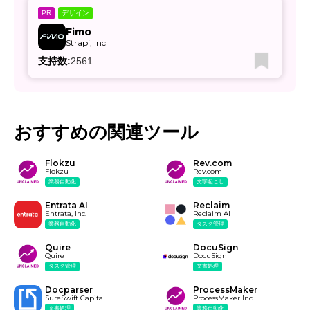
デザイン
PR
Fimo
Strapi, Inc
支持数:
2561
おすすめの関連ツール
Flokzu
Rev.com
Flokzu
Rev.com
業務自動化
文字起こし
Entrata AI
Reclaim
Entrata, Inc.
Reclaim AI
業務自動化
タスク管理
Quire
DocuSign
Quire
DocuSign
タスク管理
文書処理
Docparser
ProcessMaker
SureSwift Capital
ProcessMaker Inc.
文書処理
業務自動化