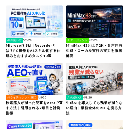
AIの使い方
AIエージェント
5/8/26
4/8/26
Microsoft Skill Recorderと
MiniMax H3とは？2K・音声同時
は？PC操作をAIスキル化する仕
生成・ローカル実行の実力を徹底
組みとおすすめタスク10選
解説
AIライティング・SEO
AIの使い方
4/8/26
4/8/26
検索流入が減った記事をAEOで直
生成AIを導入しても残業が減らな
す方法｜引用される7項目と計測
い理由｜業務全体のROIを測る方
指標
法