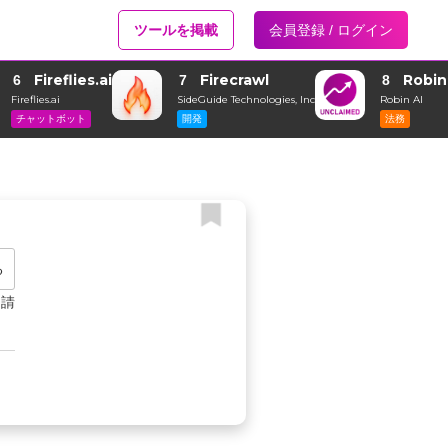
ツールを掲載
会員登録 / ログイン
Fireflies.ai
Firecrawl
Robin
6
7
8
Fireflies.ai
SideGuide Technologies, Inc
Robin AI
チャットボット
開発
法務
る
申請