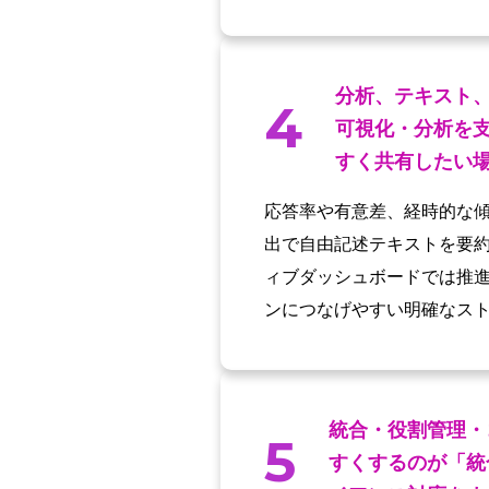
分析、テキスト、ダ
4
可視化・分析を
すく共有したい
応答率や有意差、経時的な
出で自由記述テキストを要
ィブダッシュボードでは推
ンにつなげやすい明確なス
統合・役割管理・
5
すくするのが「統