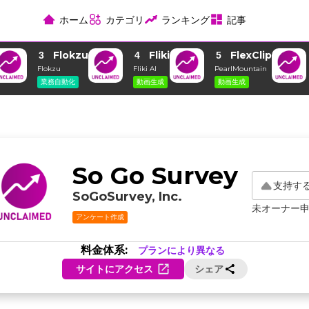
ホーム
カテゴリ
ランキング
記事
Flokzu
Fliki
FlexClip
3
4
5
Flokzu
Fliki AI
PearlMountain
業務自動化
動画生成
動画生成
So Go Survey
支持す
SoGoSurvey, Inc.
未オーナー
アンケート作成
料金体系:
プランにより異なる
サイトにアクセス
シェア