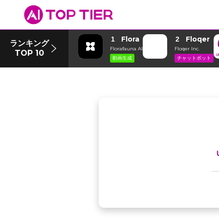
Flora
Floqer
1
2
ランキング
Florafauna AI
Floqer Inc.
TOP 10
動画生成
チャットボット