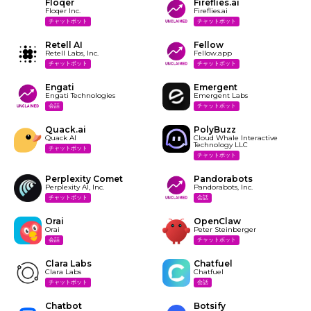
Floqer
Fireflies.ai
Floqer Inc.
Fireflies.ai
チャットボット
チャットボット
Retell AI
Fellow
Retell Labs, Inc.
Fellow.app
チャットボット
チャットボット
Engati
Emergent
Engati Technologies
Emergent Labs
会話
チャットボット
Quack.ai
PolyBuzz
Quack AI
Cloud Whale Interactive
Technology LLC
チャットボット
チャットボット
Perplexity Comet
Pandorabots
Perplexity AI, Inc.
Pandorabots, Inc.
チャットボット
会話
Orai
OpenClaw
Orai
Peter Steinberger
会話
チャットボット
Clara Labs
Chatfuel
Clara Labs
Chatfuel
チャットボット
会話
Chatbot
Botsify