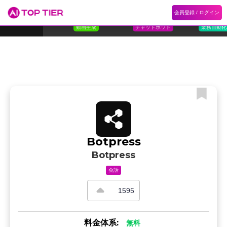
1
Flora
2
Floqer
3
Flok
会員登録 / ログイン
ランキング
ホーム
ランキング
カテゴリ
記事
Florafauna AI
Floqer Inc.
Flokzu
TOP 10
動画生成
チャットボット
業務自動化
Botpress
Botpress
会話
1595
料金体系:
無料