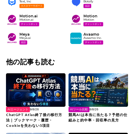
Text, Inc
Botsify
カスタマーサポート
会話
Motion.ai
Motion
Motion.ai
Motion
チャットボット
チャットボット
Meya
Avaamo
Meya.ai
Avaamo Inc.
会話
チャットボット
他の記事も読む
AIエージェント
AIツール比較
9/8/26
8/8/26
ChatGPT Atlas終了後の移行方
競馬AIは本当に当たる？予想の仕
法｜ブックマーク・履歴・
組みと的中率・回収率の見方
Cookieを失わない5項目