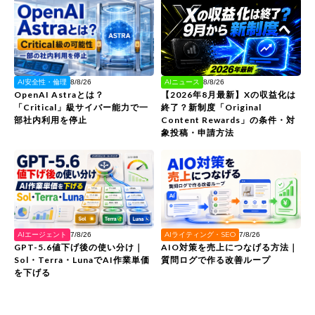
AIニュース
AI安全性・倫理
8/8/26
8/8/26
【2026年8月最新】Xの収益化は
OpenAI Astraとは？
終了？新制度「Original
「Critical」級サイバー能力で一
Content Rewards」の条件・対
部社内利用を停止
象投稿・申請方法
AIエージェント
AIライティング・SEO
7/8/26
7/8/26
GPT-5.6値下げ後の使い分け｜
AIO対策を売上につなげる方法｜
Sol・Terra・LunaでAI作業単価
質問ログで作る改善ループ
を下げる