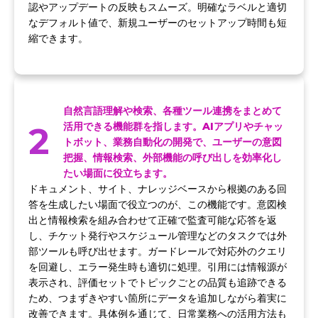
認やアップデートの反映もスムーズ。明確なラベルと適切
なデフォルト値で、新規ユーザーのセットアップ時間も短
縮できます。
自然言語理解や検索、各種ツール連携をまとめて
2
活用できる機能群を指します。AIアプリやチャッ
トボット、業務自動化の開発で、ユーザーの意図
把握、情報検索、外部機能の呼び出しを効率化し
たい場面に役立ちます。
ドキュメント、サイト、ナレッジベースから根拠のある回
答を生成したい場面で役立つのが、この機能です。意図検
出と情報検索を組み合わせて正確で監査可能な応答を返
し、チケット発行やスケジュール管理などのタスクでは外
部ツールも呼び出せます。ガードレールで対応外のクエリ
を回避し、エラー発生時も適切に処理。引用には情報源が
表示され、評価セットでトピックごとの品質も追跡できる
ため、つまずきやすい箇所にデータを追加しながら着実に
改善できます。具体例を通じて、日常業務への活用方法も