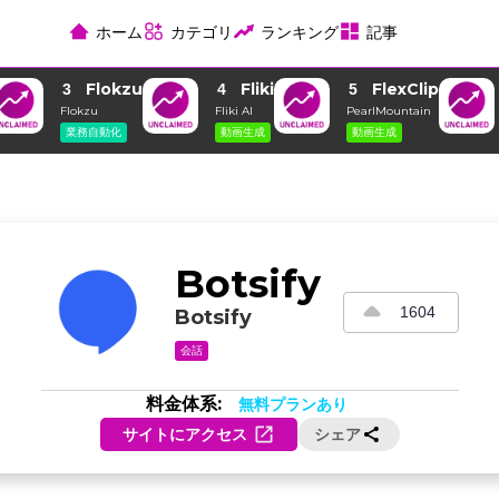
ホーム
カテゴリ
ランキング
記事
Flokzu
Fliki
FlexClip
3
4
5
Flokzu
Fliki AI
PearlMountain
業務自動化
動画生成
動画生成
Botsify
1604
Botsify
会話
料金体系:
無料プランあり
サイトにアクセス
シェア