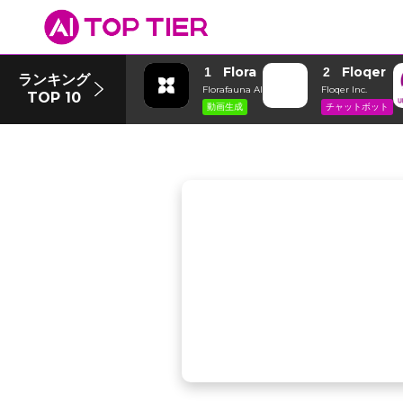
Flora
Floqer
1
2
ランキング
Florafauna AI
Floqer Inc.
TOP 10
動画生成
チャットボット