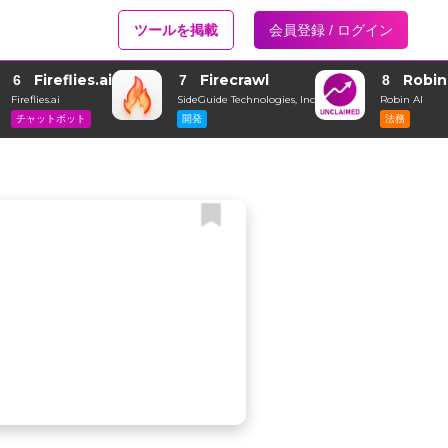
ツールを掲載
会員登録 / ログイン
Fireflies.ai
Firecrawl
Robin
6
7
8
Fireflies.ai
SideGuide Technologies, Inc
Robin AI
チャットボット
開発
法務