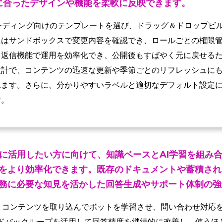
に合ったデザインや機能を柔軟に反映できます。
ーディング向けのテンプレートを選び、ドラッグ＆ドロップビ
にはサンドボックスで変更内容を確認でき、ロールごとの権限
ク返信機能で運用を効率化でき、公開後もすばやく元に戻せる
設計で、コンテンツの迅速な更新や季節ごとのリフレッシュに
れます。さらに、分かりやすいラベルと適切なデフォルト設定
す。
Iに活用したい方に向けて、知識ベースとAI学習を組み
をより効率化できます。既存のドキュメントや蓄積され
務に必要な知見を活かした回答生成やサポート体制の強
トコンテンツを取り込んでボットを学習させ、問い合わせ対応
ィードバックループを活用して回答精度を継続的に改善し、使う