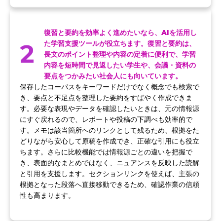
復習と要約を効率よく進めたいなら、AIを活用し
2
た学習支援ツールが役立ちます。復習と要約は、
長文のポイント整理や内容の定着に便利で、学習
内容を短時間で見返したい学生や、会議・資料の
要点をつかみたい社会人にも向いています。
保存したコーパスをキーワードだけでなく概念でも検索で
き、要点と不足点を整理した要約をすばやく作成できま
す。必要な表現やデータを確認したいときは、元の情報源
にすぐ戻れるので、レポートや投稿の下調べも効率的で
す。メモは該当箇所へのリンクとして残るため、根拠をた
どりながら安心して原稿を作成でき、正確な引用にも役立
ちます。さらに比較機能では情報源ごとの違いを把握で
き、表面的なまとめではなく、ニュアンスを反映した読解
と引用を支援します。セクションリンクを使えば、主張の
根拠となった段落へ直接移動できるため、確認作業の信頼
性も高まります。