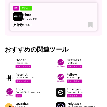
デザイン
PR
Fimo
Strapi, Inc
支持数:
2561
おすすめの関連ツール
Floqer
Fireflies.ai
Floqer Inc.
Fireflies.ai
チャットボット
チャットボット
Retell AI
Fellow
Retell Labs, Inc.
Fellow.app
チャットボット
チャットボット
Engati
Emergent
Engati Technologies
Emergent Labs
会話
チャットボット
Quack.ai
PolyBuzz
Quack AI
Cloud Whale Interactive