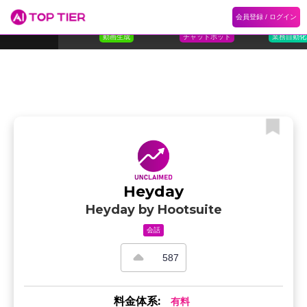
1
Flora
2
Floqer
3
Flok
会員登録 / ログイン
ランキング
ホーム
ランキング
カテゴリ
記事
Florafauna AI
Floqer Inc.
Flokzu
TOP 10
動画生成
チャットボット
業務自動化
Heyday
Heyday by Hootsuite
会話
587
料金体系:
有料