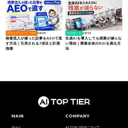
AIライティング・SEO
AIの使い方
4/8/26
4/8/26
検索流入が減った記事をAEOで直
生成AIを導入しても残業が減らな
す方法｜引用される7項目と計測
い理由｜業務全体のROIを測る方
指標
法
MAIN
COMPANY
ホーム
AI TOP TIERについて