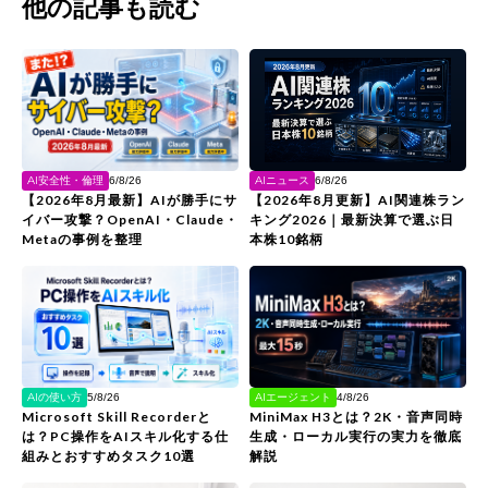
他の記事も読む
AIニュース
AI安全性・倫理
6/8/26
6/8/26
【2026年8月更新】AI関連株ラン
【2026年8月最新】AIが勝手にサ
キング2026｜最新決算で選ぶ日
イバー攻撃？OpenAI・Claude・
本株10銘柄
Metaの事例を整理
AIの使い方
AIエージェント
5/8/26
4/8/26
Microsoft Skill Recorderと
MiniMax H3とは？2K・音声同時
は？PC操作をAIスキル化する仕
生成・ローカル実行の実力を徹底
組みとおすすめタスク10選
解説