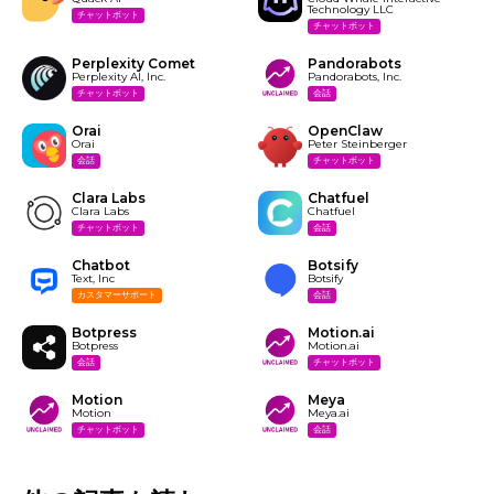
Technology LLC
チャットボット
チャットボット
Perplexity Comet
Pandorabots
Perplexity AI, Inc.
Pandorabots, Inc.
チャットボット
会話
Orai
OpenClaw
Orai
Peter Steinberger
会話
チャットボット
Clara Labs
Chatfuel
Clara Labs
Chatfuel
チャットボット
会話
Chatbot
Botsify
Text, Inc
Botsify
カスタマーサポート
会話
Botpress
Motion.ai
Botpress
Motion.ai
会話
チャットボット
Motion
Meya
Motion
Meya.ai
チャットボット
会話