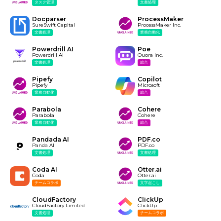
タスク管理
文書処理
Docparser
ProcessMaker
SureSwift Capital
ProcessMaker Inc.
文書処理
業務自動化
Powerdrill AI
Poe
Powerdrill AI
Quora Inc.
文書処理
総合
Pipefy
Copilot
Pipefy
Microsoft
業務自動化
総合
Parabola
Cohere
Parabola
Cohere
業務自動化
総合
Pandada AI
PDF.co
Panda AI
PDF.co
文書処理
文書処理
Coda AI
Otter.ai
Coda
Otter.ai
チームコラボ
文字起こし
CloudFactory
ClickUp
CloudFactory Limited
ClickUp
文書処理
チームコラボ