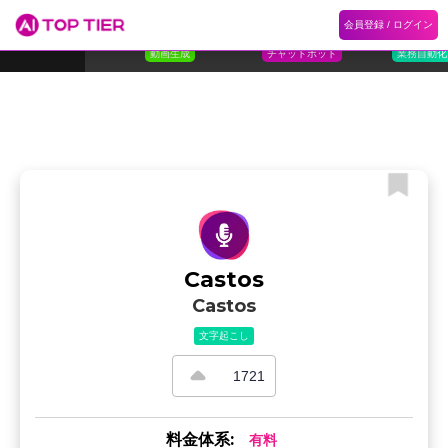
1
Flora
2
Floqer
3
Flok
会員登録 / ログイン
ランキング
ホーム
ランキング
カテゴリ
記事
Florafauna AI
Floqer Inc.
Flokzu
TOP 10
動画生成
チャットボット
業務自動化
Castos
Castos
文字起こし
1721
料金体系:
有料