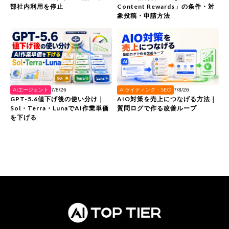
Content Rewards」の条件・対
部社内利用を停止
象投稿・申請方法
AIエージェント
AIライティング・SEO
7/8/26
7/8/26
GPT-5.6値下げ後の使い分け｜
AIO対策を売上につなげる方法｜
Sol・Terra・LunaでAI作業単価
質問ログで作る改善ループ
を下げる