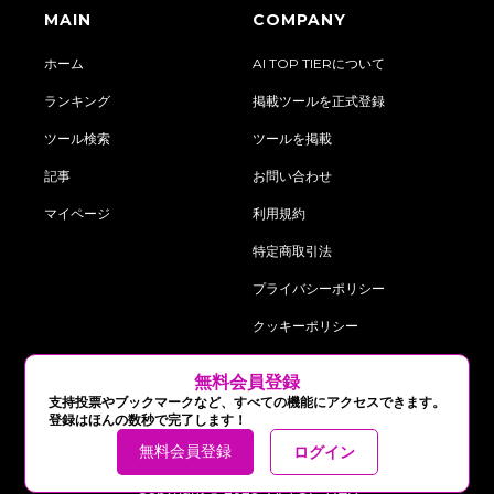
MAIN
COMPANY
ホーム
AI TOP TIERについて
ランキング
掲載ツールを正式登録
ツール検索
ツールを掲載
記事
お問い合わせ
マイページ
利用規約
特定商取引法
プライバシーポリシー
クッキーポリシー
‍無料会員登録
follow us on:
支持投票やブックマークなど、すべての機能にアクセスできます。
登録はほんの数秒で完了します！
無料会員登録
ログイン
Copyright © 2025 AI TOP TIER