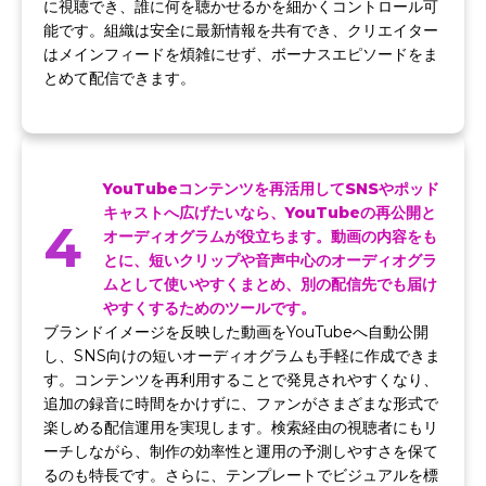
に視聴でき、誰に何を聴かせるかを細かくコントロール可
能です。組織は安全に最新情報を共有でき、クリエイター
はメインフィードを煩雑にせず、ボーナスエピソードをま
とめて配信できます。
YouTubeコンテンツを再活用してSNSやポッド
キャストへ広げたいなら、YouTubeの再公開と
4
オーディオグラムが役立ちます。動画の内容をも
とに、短いクリップや音声中心のオーディオグラ
ムとして使いやすくまとめ、別の配信先でも届け
やすくするためのツールです。
ブランドイメージを反映した動画をYouTubeへ自動公開
し、SNS向けの短いオーディオグラムも手軽に作成できま
す。コンテンツを再利用することで発見されやすくなり、
追加の録音に時間をかけずに、ファンがさまざまな形式で
楽しめる配信運用を実現します。検索経由の視聴者にもリ
ーチしながら、制作の効率性と運用の予測しやすさを保て
るのも特長です。さらに、テンプレートでビジュアルを標