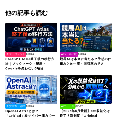
他の記事も読む
AIエージェント
AIツール比較
9/8/26
8/8/26
ChatGPT Atlas終了後の移行方
競馬AIは本当に当たる？予想の仕
法｜ブックマーク・履歴・
組みと的中率・回収率の見方
Cookieを失わない5項目
AIニュース
AI安全性・倫理
8/8/26
8/8/26
【2026年8月最新】Xの収益化は
OpenAI Astraとは？
終了？新制度「Original
「Critical」級サイバー能力で一