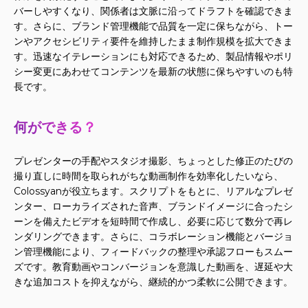
バーしやすくなり、関係者は文脈に沿ってドラフトを確認できま
す。さらに、ブランド管理機能で品質を一定に保ちながら、トー
ンやアクセシビリティ要件を維持したまま制作規模を拡大できま
す。迅速なイテレーションにも対応できるため、製品情報やポリ
シー変更にあわせてコンテンツを最新の状態に保ちやすいのも特
長です。
何ができる？
プレゼンターの手配やスタジオ撮影、ちょっとした修正のたびの
撮り直しに時間を取られがちな動画制作を効率化したいなら、
Colossyanが役立ちます。スクリプトをもとに、リアルなプレゼ
ンター、ローカライズされた音声、ブランドイメージに合ったシ
ーンを備えたビデオを短時間で作成し、必要に応じて数分で再レ
ンダリングできます。さらに、コラボレーション機能とバージョ
ン管理機能により、フィードバックの整理や承認フローもスムー
ズです。教育動画やコンバージョンを意識した動画を、遅延や大
きな追加コストを抑えながら、継続的かつ柔軟に公開できます。