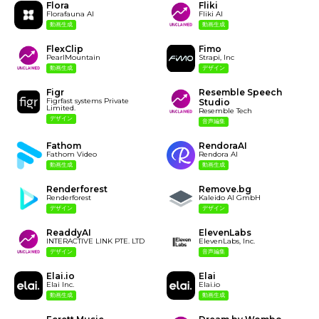
Flora
Fliki
Florafauna AI
Fliki AI
動画生成
動画生成
FlexClip
Fimo
PearlMountain
Strapi, Inc
動画生成
デザイン
Figr
Resemble Speech
Figrfast systems Private
Studio
Limited.
Resemble Tech
デザイン
音声編集
Fathom
RendoraAI
Fathom Video
Rendora AI
動画生成
動画生成
Renderforest
Remove.bg
Renderforest
Kaleido AI GmbH
デザイン
デザイン
ReaddyAI
ElevenLabs
INTERACTIVE LINK PTE. LTD
ElevenLabs, Inc.
デザイン
音声編集
Elai.io
Elai
Elai Inc.
Elai.io
動画生成
動画生成