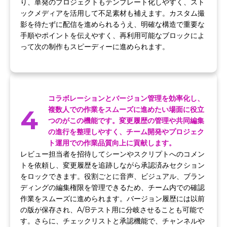
り、単発のプロジェクトもテンプレート化しやすく、スト
ックメディアを活用して不足素材も補えます。カスタム撮
影を待たずに配信を進められるうえ、明確な構造で重要な
手順やポイントを伝えやすく、再利用可能なブロックによ
って次の制作もスピーディーに進められます。
コラボレーションとバージョン管理を効率化し、
4
複数人での作業をスムーズに進めたい場面に役立
つのがこの機能です。変更履歴の管理や共同編集
の進行を整理しやすく、チーム開発やプロジェク
ト運用での作業品質向上に貢献します。
レビュー担当者を招待してシーンやスクリプトへのコメン
トを依頼し、変更履歴を追跡しながら承認済みセクション
をロックできます。役割ごとに音声、ビジュアル、ブラン
ディングの編集権限を管理できるため、チーム内での確認
作業をスムーズに進められます。バージョン履歴には以前
の版が保存され、A/Bテスト用に分岐させることも可能で
す。さらに、チェックリストと承認機能で、チャンネルや