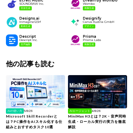
Ecrett Music
Dream by Wombo
SOUNDRAW Inc.
Wombo
音楽生成
画像生成
Designs.ai
Designify
Inmagine123rf
Canva Austria GmbH
動画生成
デザイン
Descript
Prisma
Descript Inc.
Prisma Labs
音声編集
画像生成
他の記事も読む
AIの使い方
AIエージェント
5/8/26
4/8/26
Microsoft Skill Recorderと
MiniMax H3とは？2K・音声同時
は？PC操作をAIスキル化する仕
生成・ローカル実行の実力を徹底
組みとおすすめタスク10選
解説