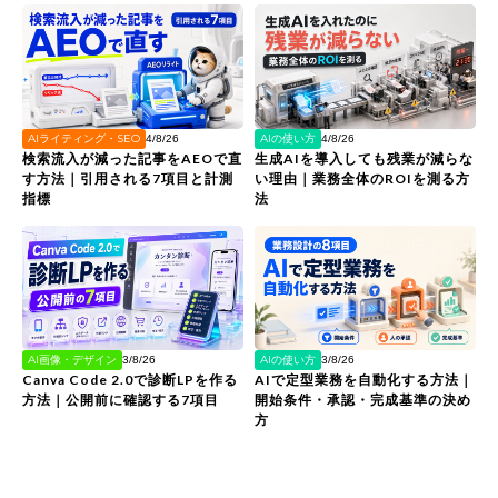
AIライティング・SEO
AIの使い方
4/8/26
4/8/26
検索流入が減った記事をAEOで直
生成AIを導入しても残業が減らな
す方法｜引用される7項目と計測
い理由｜業務全体のROIを測る方
指標
法
AI画像・デザイン
AIの使い方
3/8/26
3/8/26
Canva Code 2.0で診断LPを作る
AIで定型業務を自動化する方法｜
方法｜公開前に確認する7項目
開始条件・承認・完成基準の決め
方