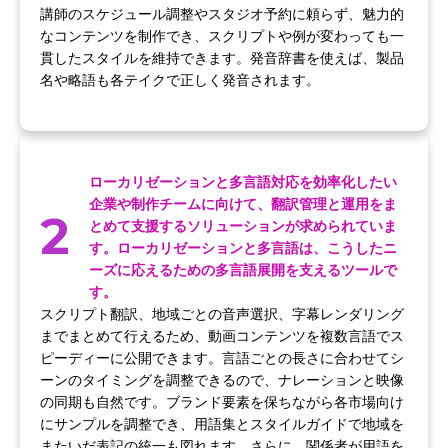
講師のスケジュール調整やスタジオ予約に頼らず、魅力的
なコンテンツを制作でき、スクリプトや例が変わっても一
貫したスタイルを維持できます。発音辞書を使えば、製品
名や略語も各テイクで正しく発音されます。
ローカリゼーションと多言語対応を効率化したい
企業や制作チームに向けて、翻訳管理と運用をま
2
とめて支援するソリューションが求められていま
す。ローカリゼーションと多言語は、こうしたニ
ーズに応えるための多言語展開を支えるツールで
す。
スクリプト翻訳、地域ごとの音声選択、字幕レンダリング
までまとめて行えるため、動画コンテンツを複数言語でス
ピーディーに公開できます。言語ごとの長さに合わせてシ
ーンのタイミングを調整できるので、ナレーションと映像
の同期も自然です。ブランド要素を保ちながら各市場向け
にサンプルを調整でき、用語集とスタイルガイドで地域を
またいだ表記の統一も図れます。さらに、関係者が用語を