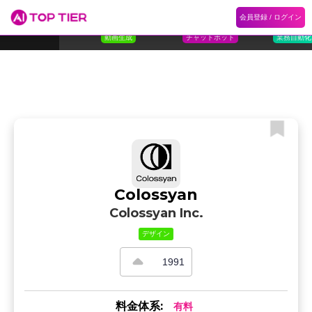
1
Flora
2
Floqer
3
Flok
会員登録 / ログイン
ランキング
ホーム
ランキング
カテゴリ
記事
Florafauna AI
Floqer Inc.
Flokzu
TOP 10
動画生成
チャットボット
業務自動化
Colossyan
Colossyan Inc.
デザイン
1991
料金体系:
有料