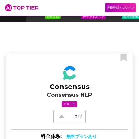
1
Flora
2
Floqer
3
Flok
会員登録 / ログイン
ランキング
ホーム
ランキング
カテゴリ
記事
Florafauna AI
Floqer Inc.
Flokzu
TOP 10
動画生成
チャットボット
業務自動化
Consensus
Consensus NLP
リサーチ
2027
料金体系:
無料プランあり