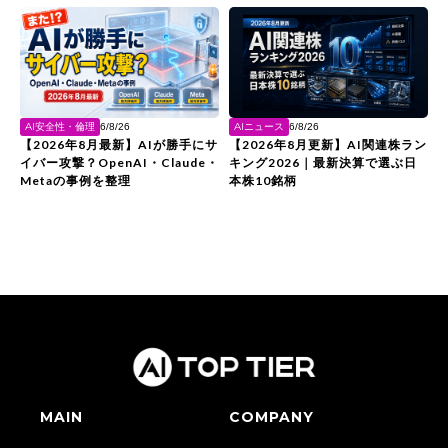
AI安全性・倫理
AIニュース
6/8/26
6/8/26
【2026年8月最新】AIが勝手にサ
【2026年8月更新】AI関連株ラン
イバー攻撃？OpenAI・Claude・
キング2026｜最新決算で選ぶ日
Metaの事例を整理
本株10銘柄
MAIN
COMPANY