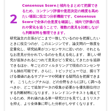
Consensus Scoreと傾向をまとめて把握でき
るため、コンテンツ評価や意思決定の精度を高め
2
たい場面に役立つ分析機能です。Consensus
Scoreで全体の合意度を確認し、傾向で評価の流
れや変化を追うことで、複数の意見を比較しなが
ら判断材料を整理できます。
研究論文の主張がどこまで一致しているのかを把握したい
ときに役立つのが、このエンジンです。論文間の一致度を
定量化し、研究結果がコンセンサスに近いのか、それとも
なお意見が分かれているのかを見える化します。 新しい研
究が追加されるにつれて意見がどう変化してきたかを追跡
できるほか、年ごとのフィルタリングで現在のコンセンサ
スも抽出可能です。さらに、トピックビューでは、掘り下
げる価値のあるサブテーマや関連する疑問点を把握できま
す。 こうしたシグナルは、どの分野をさらに詳しく調べる
べきか、どこで追加データの収集が必要かを優先順位付け
する判断材料になります。トレンドコンテキストも備えて
いるため、外れ値のある単一研究だけを見てしまうリスク
を抑え、より全体像に即した分析がしやすくなります。