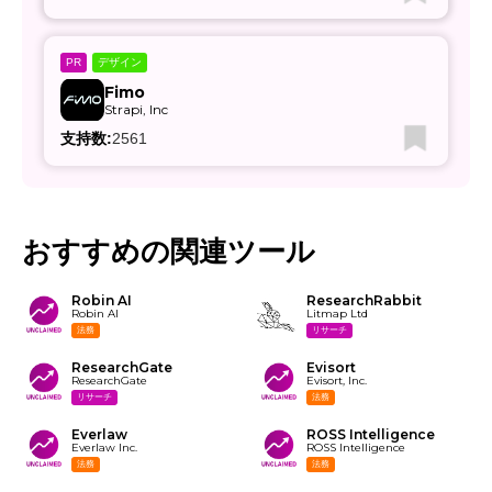
デザイン
PR
Fimo
Strapi, Inc
支持数:
2561
おすすめの関連ツール
Robin AI
ResearchRabbit
Robin AI
Litmap Ltd
法務
リサーチ
ResearchGate
Evisort
ResearchGate
Evisort, Inc.
リサーチ
法務
Everlaw
ROSS Intelligence
Everlaw Inc.
ROSS Intelligence
法務
法務