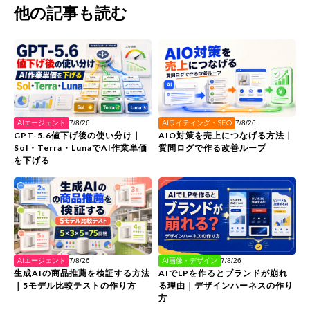
他の記事も読む
AIエージェント
AIライティング・SEO
7/8/26
7/8/26
GPT-5.6値下げ後の使い分け｜
AIO対策を売上につなげる方法｜
Sol・Terra・LunaでAI作業単価
質問ログで作る改善ループ
を下げる
AIエージェント
AI画像・デザイン
7/8/26
7/8/26
生成AIの商品推薦を検証する方法
AIでLPを作るとブランドが崩れ
｜5モデル比較テストの作り方
る理由｜デザインハーネスの作り
方