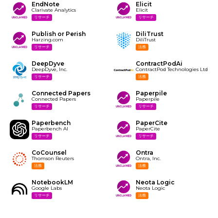
EndNote
Elicit
Clarivate Analytics
Elicit
リサーチ
リサーチ
Publish or Perish
DiliTrust
Harzing.com
DiliTrust
リサーチ
法務
DeepDyve
ContractPodAi
DeepDyve, Inc.
ContractPod Technologies Ltd
リサーチ
法務
Connected Papers
Paperpile
Connected Papers
Paperpile
リサーチ
リサーチ
Paperbench
PaperCite
Paperbench AI
PaperCite
リサーチ
リサーチ
CoCounsel
Ontra
Thomson Reuters
Ontra, Inc.
法務
法務
NotebookLM
Neota Logic
Google Labs
Neota Logic
リサーチ
法務