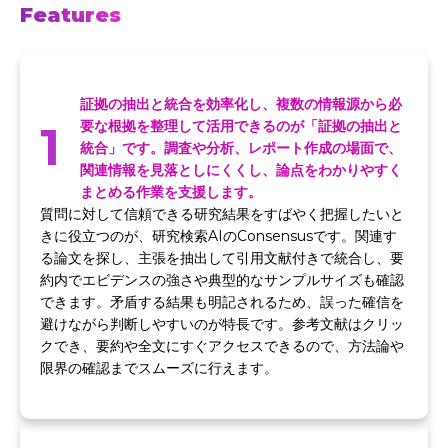
Features
証拠の抽出と統合を効率化し、複数の情報源から必
1
要な根拠を整理して活用できるのが「証拠の抽出と
統合」です。調査や分析、レポート作成の場面で、
関連情報を見落としにくくし、論点をわかりやすく
まとめる作業を支援します。
質問に対して信頼できる研究結果をすばやく把握したいと
きに役立つのが、研究検索AIのConsensusです。関連す
る論文を探し、主張を抽出して引用文献付きで統合し、要
約内でエビデンスの強さや典型的なサンプルサイズも確認
できます。矛盾する結果も明記されるため、誤った確信を
避けながら判断しやすいのが特長です。参考文献はクリッ
クでき、要約や全文にすぐアクセスできるので、方法論や
限界の確認までスムーズに行えます。