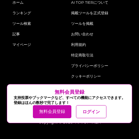
ホーム
AI TOP TIERについて
ランキング
掲載ツールを正式登録
ツール検索
ツールを掲載
記事
お問い合わせ
マイページ
利用規約
特定商取引法
プライバシーポリシー
クッキーポリシー
‍無料会員登録
follow us on:
支持投票やブックマークなど、すべての機能にアクセスできます。
登録はほんの数秒で完了します！
無料会員登録
ログイン
Copyright © 2025 AI TOP TIER