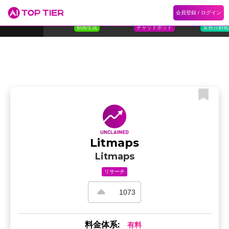
1
Flora
2
Floqer
3
Flok
会員登録 / ログイン
ランキング
ホーム
ランキング
カテゴリ
記事
Florafauna AI
Floqer Inc.
Flokzu
TOP 10
動画生成
チャットボット
業務自動化
Litmaps
Litmaps
リサーチ
1073
料金体系:
有料