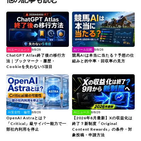
AIエージェント
AIツール比較
9/8/26
8/8/26
ChatGPT Atlas終了後の移行方
競馬AIは本当に当たる？予想の仕
法｜ブックマーク・履歴・
組みと的中率・回収率の見方
Cookieを失わない5項目
AIニュース
AI安全性・倫理
8/8/26
8/8/26
【2026年8月最新】Xの収益化は
OpenAI Astraとは？
終了？新制度「Original
「Critical」級サイバー能力で一
Content Rewards」の条件・対
部社内利用を停止
象投稿・申請方法