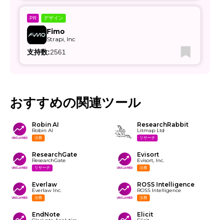
デザイン
PR
Fimo
Strapi, Inc
支持数:
2561
おすすめの関連ツール
Robin AI
ResearchRabbit
Robin AI
Litmap Ltd
法務
リサーチ
ResearchGate
Evisort
ResearchGate
Evisort, Inc.
リサーチ
法務
Everlaw
ROSS Intelligence
Everlaw Inc.
ROSS Intelligence
法務
法務
EndNote
Elicit