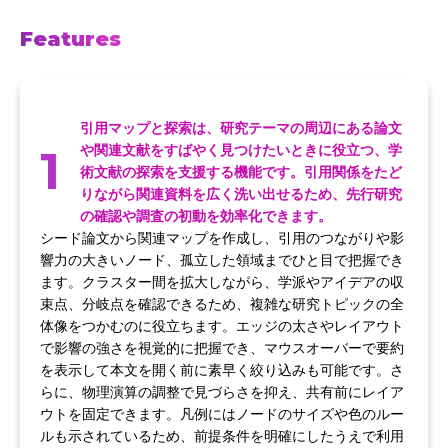
Features
引用マップと探索は、研究テーマの周辺にある論文
1
や関連文献をすばやく見つけたいときに役立つ、学
術文献の探索を支援する機能です。引用関係をたど
りながら関連資料を広く洗い出せるため、先行研究
の確認や調査の初動を効率化できます。
シード論文から関連マップを作成し、引用のつながりや影
響力の大きいノード、孤立した領域までひと目で把握でき
ます。クラスター間を拡大しながら、学派やアイデアの収
束点、分岐点を確認できるため、複雑な研究トピックの全
体像をつかむのに役立ちます。エッジの太さやレイアウト
で影響の強さを視覚的に把握でき、マウスオーバーで要約
を表示して本文を開く前に素早く絞り込みも可能です。さ
らに、物理演算の調整で見づらさを抑え、共有前にレイア
ウトを固定できます。凡例にはノードのサイズや色のルー
ルも示されているため、前提条件を明確にしたうえで利用