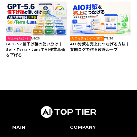
AIエージェント
AIライティング・SEO
7/8/26
7/8/26
GPT-5.6値下げ後の使い分け｜
AIO対策を売上につなげる方法｜
Sol・Terra・LunaでAI作業単価
質問ログで作る改善ループ
を下げる
MAIN
COMPANY