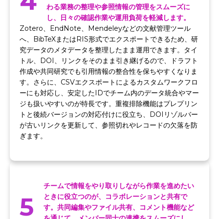
4
わる業務の整理や参照情報の管理をスムーズに
し、日々の確認作業や運用負荷を軽減します。
Zotero、EndNote、Mendeleyなどの文献管理ツール
へ、BibTeXまたはRIS形式でエクスポートできるため、研
究データのメタデータを整理したまま運用できます。タイ
トル、DOI、リンクをそのまま引き継げるので、ドラフト
作成や共同研究でも引用情報の整合性を保ちやすくなりま
す。さらに、CSVエクスポートによるカスタムワークフロ
ーにも対応し、安定したIDでチーム内のデータ統合やマー
ジも扱いやすいのが特長です。重複排除機能はプレプリン
トと後続バージョンの対応付けに役立ち、DOIリゾルバー
が古いリンクを更新して、参照切れやレコードの欠落を防
ぎます。
チームで情報をやり取りしながら作業を進めたい
5
ときに役立つのが、コラボレーションと共有で
す。共同編集やファイル共有、コメント機能など
を通じて、メンバー同士の連携をスムーズにし、