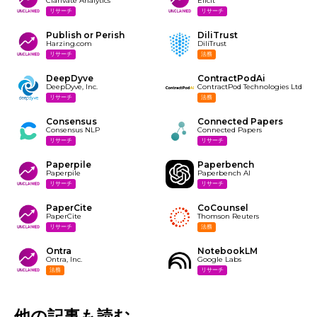
Clarivate Analytics
Elicit
リサーチ
リサーチ
Publish or Perish
DiliTrust
Harzing.com
DiliTrust
リサーチ
法務
DeepDyve
ContractPodAi
DeepDyve, Inc.
ContractPod Technologies Ltd
リサーチ
法務
Consensus
Connected Papers
Consensus NLP
Connected Papers
リサーチ
リサーチ
Paperpile
Paperbench
Paperpile
Paperbench AI
リサーチ
リサーチ
PaperCite
CoCounsel
PaperCite
Thomson Reuters
リサーチ
法務
Ontra
NotebookLM
Ontra, Inc.
Google Labs
法務
リサーチ
他の記事も読む