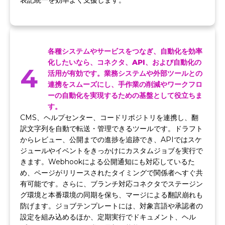
表記統一を効率よく支援します。
各種システムやサービスをつなぎ、自動化を効率
化したいなら、コネクタ、API、および自動化の
4
活用が有効です。業務システムや外部ツールとの
連携をスムーズにし、手作業の削減やワークフロ
ーの自動化を実現するための基盤として役立ちま
す。
CMS、ヘルプセンター、コードリポジトリを連携し、翻
訳文字列を自動で転送・管理できるツールです。ドラフト
からレビュー、公開までの進捗を追跡でき、APIではスケ
ジュールやイベントをきっかけにカスタムジョブを実行で
きます。Webhookによる公開通知にも対応しているた
め、ページがリリースされたタイミングで関係者へすぐ共
有可能です。さらに、ブランチ対応コネクタでステージン
グ環境と本番環境の同期を保ち、マージによる翻訳崩れも
防げます。ジョブテンプレートには、対象言語や承認者の
設定を組み込めるほか、定期実行でドキュメント、ヘル