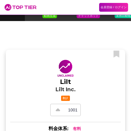
1
Flora
2
Floqer
3
Flok
会員登録 / ログイン
ランキング
ホーム
ランキング
カテゴリ
記事
Florafauna AI
Floqer Inc.
Flokzu
TOP 10
動画生成
チャットボット
業務自動化
Lilt
Lilt Inc.
翻訳
1001
料金体系:
有料