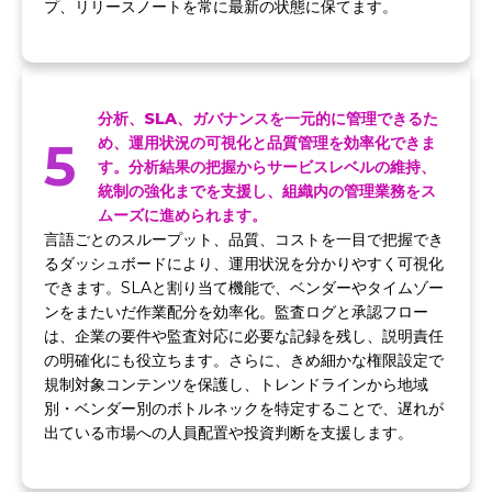
プ、リリースノートを常に最新の状態に保てます。
分析、SLA、ガバナンスを一元的に管理できるた
5
め、運用状況の可視化と品質管理を効率化できま
す。分析結果の把握からサービスレベルの維持、
統制の強化までを支援し、組織内の管理業務をス
ムーズに進められます。
言語ごとのスループット、品質、コストを一目で把握でき
るダッシュボードにより、運用状況を分かりやすく可視化
できます。SLAと割り当て機能で、ベンダーやタイムゾー
ンをまたいだ作業配分を効率化。監査ログと承認フロー
は、企業の要件や監査対応に必要な記録を残し、説明責任
の明確化にも役立ちます。さらに、きめ細かな権限設定で
規制対象コンテンツを保護し、トレンドラインから地域
別・ベンダー別のボトルネックを特定することで、遅れが
出ている市場への人員配置や投資判断を支援します。