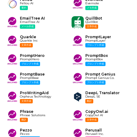
Fellou AI
Evernote
要約
メモ作成
EmailTree AI
QuillBot
EmailTree AI
QuillBot
メール作成
文章作成
Quarkle
PromptLayer
Quarkle Inc
PromptLayer
文章作成
プロンプト作成
PromptHero
PromptBox
PromptHero
PromptBox
プロンプト作成
プロンプト作成
PromptBase
Prompt Genius
PromptBase
Prompt Genius Co.
プロンプト作成
プロンプト作成
ProWritingAid
DeepL Translator
Orpheus Technology
DeepL SE
文章作成
翻訳
Phrase
CopyOwl.ai
Phrase Solutions
CopyOwl AI
翻訳
文章作成
Pezzo
Perusall
Pezzo
Perusall Inc.