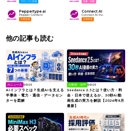
プロンプト作成
読書・読解
Peppertype.ai
Connect AI
Pepper Content
Connect AI Inc.
文章作成
文章作成
他の記事も読む
AIニュース
AI動画・音声
9/8/26
9/8/26
AIインフラとは？生成AIを支える
Seedance 2.5とは？使い方・料
半導体・電力・通信・データセン
金・日本で使えるか、30秒AI動
ターを図解
画生成の実力を解説【2026年8月
最新】