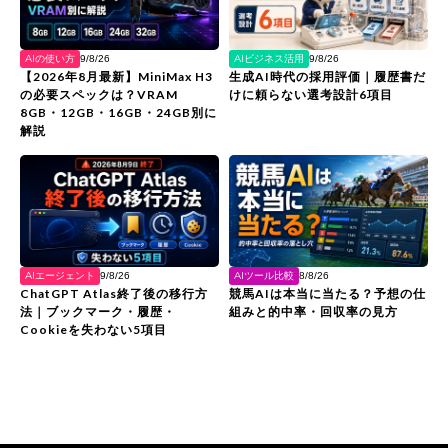
AIの使い方
AIビジネス活用
9/8/26
9/8/26
【2026年8月最新】MiniMax H3
生成AI時代の採用評価｜履歴書だ
の必要スペックは？VRAM
けに頼らない選考設計6項目
8GB・12GB・16GB・24GB別に
解説
AIエージェント
AIツール比較
9/8/26
8/8/26
ChatGPT Atlas終了後の移行方
競馬AIは本当に当たる？予想の仕
法｜ブックマーク・履歴・
組みと的中率・回収率の見方
Cookieを失わない5項目