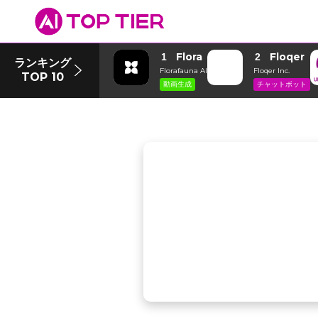
Flora
Floqer
1
2
ランキング
Florafauna AI
Floqer Inc.
TOP 10
動画生成
チャットボット