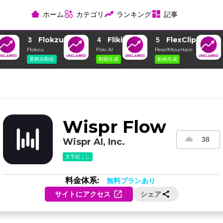
ホーム
カテゴリ
ランキング
記事
Flokzu
Fliki
FlexClip
3
4
5
Flokzu
Fliki AI
PearlMountain
業務自動化
動画生成
動画生成
Wispr Flow
38
Wispr AI, Inc.
文字起こし
料金体系:
無料プランあり
サイトにアクセス
シェア