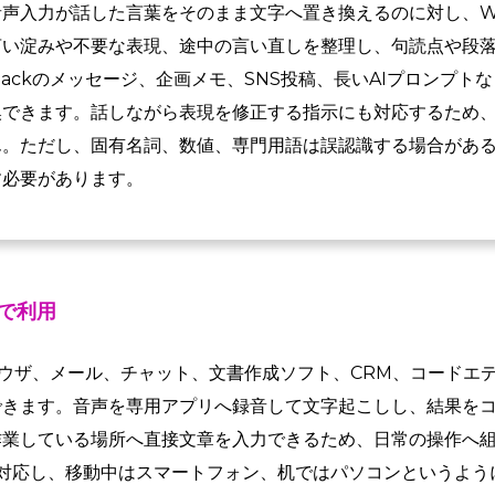
声入力が話した言葉をそのまま文字へ置き換えるのに対し、Wisp
言い淀みや不要な表現、途中の言い直しを整理し、句読点や段
lackのメッセージ、企画メモ、SNS投稿、長いAIプロンプト
換できます。話しながら表現を修正する指示にも対応するため
ん。ただし、固有名詞、数値、専門用語は誤認識する場合があ
す必要があります。
で利用
、ブラウザ、メール、チャット、文書作成ソフト、CRM、コード
できます。音声を専用アプリへ録音して文字起こしし、結果を
作業している場所へ直接文章を入力できるため、日常の操作へ
idにも対応し、移動中はスマートフォン、机ではパソコンというよ