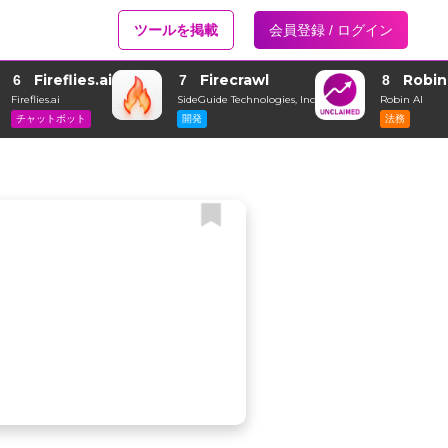
ツールを掲載
会員登録 / ログイン
Fireflies.ai
Firecrawl
Robin
6
7
8
Fireflies.ai
SideGuide Technologies, Inc
Robin AI
チャットボット
開発
法務