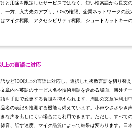
だけと用途を限定したサービスではなく、短い検索語から長文
す。一方、入力先のアプリ、OSの権限、企業ネットワークの設
にはマイク権限、アクセシビリティ権限、ショートカットキー
0以上の言語に対応
語など100以上の言語に対応し、選択した複数言語を切り替
の文章内へ英語のサービス名や技術用語を含める場面、海外チ
言語を手動で変更する負担を抑えられます。周囲の文章や利用
製品名の表記を推測する機能も備えています。小声やささやき
大きな声を出しにくい場合にも利用できます。ただし、すべて
雑音、話す速度、マイク品質によって結果は変わります。日本