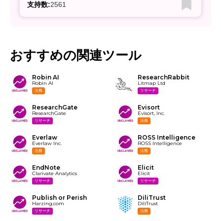
支持数:
2561
おすすめの関連ツール
Robin AI
ResearchRabbit
Robin AI
Litmap Ltd
法務
リサーチ
ResearchGate
Evisort
ResearchGate
Evisort, Inc.
リサーチ
法務
Everlaw
ROSS Intelligence
Everlaw Inc.
ROSS Intelligence
法務
法務
EndNote
Elicit
Clarivate Analytics
Elicit
リサーチ
リサーチ
Publish or Perish
DiliTrust
Harzing.com
DiliTrust
リサーチ
法務