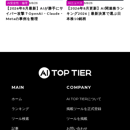
AI安全性・倫理
AIニュース
6/8/26
6/8/26
【2026年8月最新】AIが勝手にサ
【2026年8月更新】AI関連株ラン
イバー攻撃？OpenAI・Claude・
キング2026｜最新決算で選ぶ日
Metaの事例を整理
本株10銘柄
MAIN
COMPANY
ホーム
AI TOP TIERについて
ランキング
掲載ツールを正式登録
ツール検索
ツールを掲載
記事
お問い合わせ