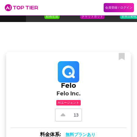
1
Flora
2
Floqer
3
Flok
会員登録 / ログイン
ランキング
ホーム
ランキング
カテゴリ
記事
Florafauna AI
Floqer Inc.
Flokzu
TOP 10
動画生成
チャットボット
業務自動化
Felo
Felo Inc.
AIエージェント
13
料金体系:
無料プランあり