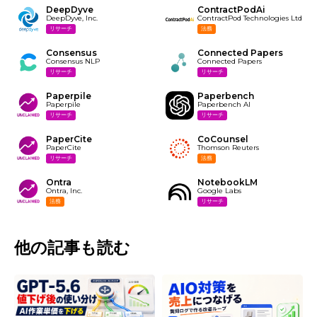
DeepDyve
ContractPodAi
DeepDyve, Inc.
ContractPod Technologies Ltd
リサーチ
法務
Consensus
Connected Papers
Consensus NLP
Connected Papers
リサーチ
リサーチ
Paperpile
Paperbench
Paperpile
Paperbench AI
リサーチ
リサーチ
PaperCite
CoCounsel
PaperCite
Thomson Reuters
リサーチ
法務
Ontra
NotebookLM
Ontra, Inc.
Google Labs
法務
リサーチ
他の記事も読む