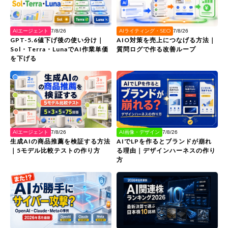
AIエージェント
AIライティング・SEO
7/8/26
7/8/26
GPT-5.6値下げ後の使い分け｜
AIO対策を売上につなげる方法｜
Sol・Terra・LunaでAI作業単価
質問ログで作る改善ループ
を下げる
AIエージェント
AI画像・デザイン
7/8/26
7/8/26
生成AIの商品推薦を検証する方法
AIでLPを作るとブランドが崩れ
｜5モデル比較テストの作り方
る理由｜デザインハーネスの作り
方