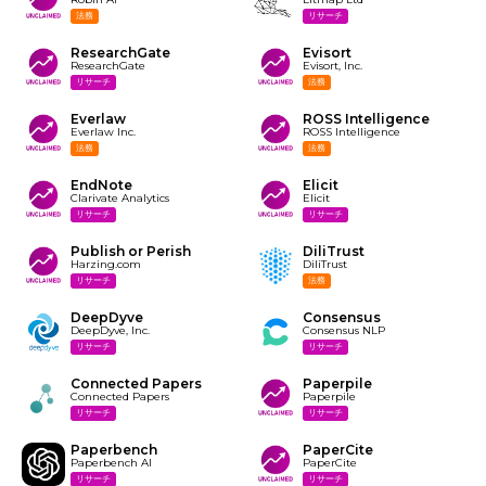
法務
リサーチ
ResearchGate
Evisort
ResearchGate
Evisort, Inc.
リサーチ
法務
Everlaw
ROSS Intelligence
Everlaw Inc.
ROSS Intelligence
法務
法務
EndNote
Elicit
Clarivate Analytics
Elicit
リサーチ
リサーチ
Publish or Perish
DiliTrust
Harzing.com
DiliTrust
リサーチ
法務
DeepDyve
Consensus
DeepDyve, Inc.
Consensus NLP
リサーチ
リサーチ
Connected Papers
Paperpile
Connected Papers
Paperpile
リサーチ
リサーチ
Paperbench
PaperCite
Paperbench AI
PaperCite
リサーチ
リサーチ