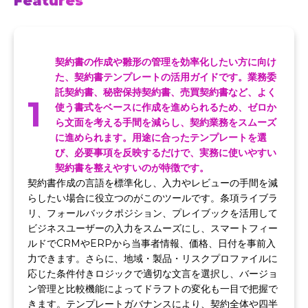
Features
契約書の作成や雛形の管理を効率化したい方に向け
た、契約書テンプレートの活用ガイドです。業務委
託契約書、秘密保持契約書、売買契約書など、よく
1
使う書式をベースに作成を進められるため、ゼロか
ら文面を考える手間を減らし、契約業務をスムーズ
に進められます。用途に合ったテンプレートを選
び、必要事項を反映するだけで、実務に使いやすい
契約書を整えやすいのが特徴です。
契約書作成の言語を標準化し、入力やレビューの手間を減
らしたい場合に役立つのがこのツールです。条項ライブラ
リ、フォールバックポジション、プレイブックを活用して
ビジネスユーザーの入力をスムーズにし、スマートフィー
ルドでCRMやERPから当事者情報、価格、日付を事前入
力できます。さらに、地域・製品・リスクプロファイルに
応じた条件付きロジックで適切な文言を選択し、バージョ
ン管理と比較機能によってドラフトの変化も一目で把握で
きます。テンプレートガバナンスにより、契約全体や四半