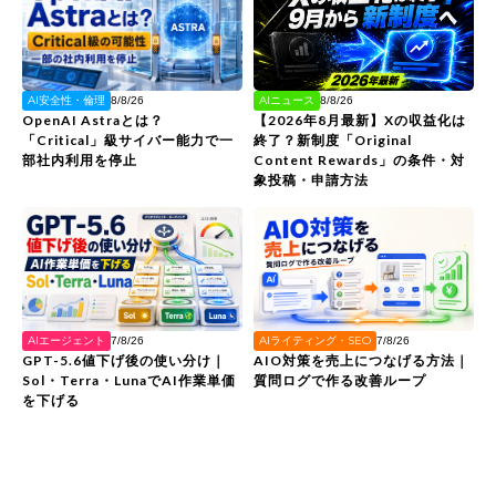
AIニュース
AI安全性・倫理
8/8/26
8/8/26
【2026年8月最新】Xの収益化は
OpenAI Astraとは？
終了？新制度「Original
「Critical」級サイバー能力で一
Content Rewards」の条件・対
部社内利用を停止
象投稿・申請方法
AIエージェント
AIライティング・SEO
7/8/26
7/8/26
GPT-5.6値下げ後の使い分け｜
AIO対策を売上につなげる方法｜
Sol・Terra・LunaでAI作業単価
質問ログで作る改善ループ
を下げる