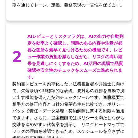
期を通じてトーン、定義、義務表現の一貫性を保てます。
AIレビューとリスクフラグは、AIの出力や自動判
定を効率よく確認し、問題のある内容や注意が必
2
要な箇所を素早く見つけるための機能です。レビ
ュー作業の負担を減らしながら、リスクの高い結
果を見逃しにくくするため、AI活用の現場で品質
確認や安全性のチェックをスムーズに進められま
す。
契約書レビューを効率化したい法務担当者や弁護士に向け
て、欠落条項や非標準的な表現、要対応の義務を自動で洗
い出す機能を備えた契約チェックツールです。逸脱概要で
相手方の修正内容と自社の希望条件を比較でき、ポリシー
パックで責任・データ処理・契約解除に関する制限を適用
できます。さらに、提案機能ではポリシーを満たしながら
交渉を進めやすい代替案を提示し、リスクヒートマップで
フラグの理由を確認できるため、スケジュールを崩さずに
迅速な修正判断を行えます。