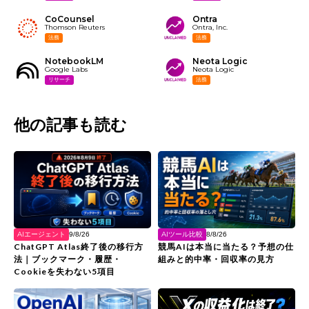
CoCounsel
Ontra
Thomson Reuters
Ontra, Inc.
法務
法務
NotebookLM
Neota Logic
Google Labs
Neota Logic
リサーチ
法務
他の記事も読む
AIエージェント
AIツール比較
9/8/26
8/8/26
ChatGPT Atlas終了後の移行方
競馬AIは本当に当たる？予想の仕
法｜ブックマーク・履歴・
組みと的中率・回収率の見方
Cookieを失わない5項目