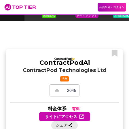
1
Flora
2
Floqer
3
Flok
会員登録 / ログイン
ランキング
ホーム
ランキング
カテゴリ
記事
Florafauna AI
Floqer Inc.
Flokzu
TOP 10
動画生成
チャットボット
業務自動化
ContractPodAi
ContractPod Technologies Ltd
法務
2045
料金体系:
有料
サイトにアクセス
シェア