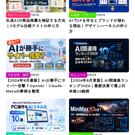
AI画像・デザイン
AIエージェント
7/8/26
7/8/26
AIでLPを作るとブランドが崩れ
生成AIの商品推薦を検証する方法
る理由｜デザインハーネスの作り
｜5モデル比較テストの作り方
方
AIニュース
AI安全性・倫理
6/8/26
6/8/26
【2026年8月更新】AI関連株ラン
【2026年8月最新】AIが勝手にサ
キング2026｜最新決算で選ぶ日
イバー攻撃？OpenAI・Claude・
本株10銘柄
Metaの事例を整理
AIの使い方
AIエージェント
5/8/26
4/8/26