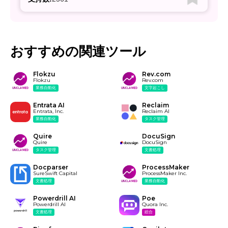
おすすめの関連ツール
Flokzu
Rev.com
Flokzu
Rev.com
業務自動化
文字起こし
Entrata AI
Reclaim
Entrata, Inc.
Reclaim AI
業務自動化
タスク管理
Quire
DocuSign
Quire
DocuSign
タスク管理
文書処理
Docparser
ProcessMaker
SureSwift Capital
ProcessMaker Inc.
文書処理
業務自動化
Powerdrill AI
Poe
Powerdrill AI
Quora Inc.
文書処理
総合