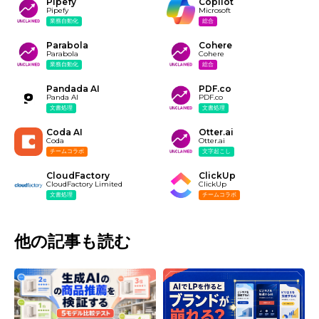
Pipefy
Copilot
Pipefy
Microsoft
業務自動化
総合
Parabola
Cohere
Parabola
Cohere
業務自動化
総合
Pandada AI
PDF.co
Panda AI
PDF.co
文書処理
文書処理
Coda AI
Otter.ai
Coda
Otter.ai
チームコラボ
文字起こし
CloudFactory
ClickUp
CloudFactory Limited
ClickUp
文書処理
チームコラボ
他の記事も読む