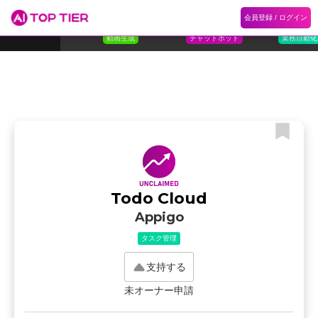
1
Flora
2
Floqer
3
Flok
会員登録 / ログイン
ランキング
ホーム
ランキング
カテゴリ
記事
Florafauna AI
Floqer Inc.
Flokzu
TOP 10
動画生成
チャットボット
業務自動化
Todo Cloud
Appigo
タスク管理
支持する
未オーナー申請